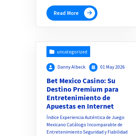
Read More
uncategorized
Danny Albeck
01 May 2026
Bet Mexico Casino: Su
Destino Premium para
Entretenimiento de
Apuestas en Internet
Índice Experiencia Auténtica de Juego
Mexicano Catálogo Incomparable de
Entretenimiento Seguridad y Fiabilidad