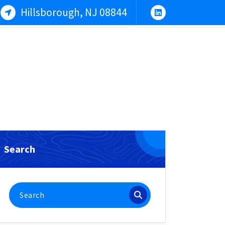
Hillsborough, NJ 08844
Search
Search
for: