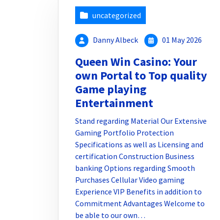
uncategorized
Danny Albeck
01 May 2026
Queen Win Casino: Your
own Portal to Top quality
Game playing
Entertainment
Stand regarding Material Our Extensive
Gaming Portfolio Protection
Specifications as well as Licensing and
certification Construction Business
banking Options regarding Smooth
Purchases Cellular Video gaming
Experience VIP Benefits in addition to
Commitment Advantages Welcome to
be able to our own…