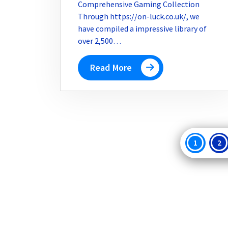
Comprehensive Gaming Collection
Through https://on-luck.co.uk/, we
have compiled a impressive library of
over 2,500…
Read More
Post
1
2
pagi