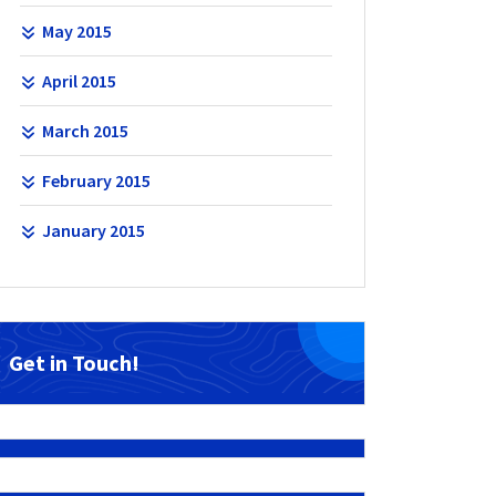
May 2015
April 2015
March 2015
February 2015
January 2015
Get in Touch!