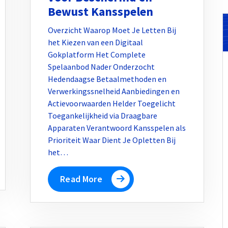
Bewust Kansspelen
Overzicht Waarop Moet Je Letten Bij
het Kiezen van een Digitaal
Gokplatform Het Complete
Spelaanbod Nader Onderzocht
Hedendaagse Betaalmethoden en
Verwerkingssnelheid Aanbiedingen en
Actievoorwaarden Helder Toegelicht
Toegankelijkheid via Draagbare
Apparaten Verantwoord Kansspelen als
Prioriteit Waar Dient Je Opletten Bij
het…
Read More