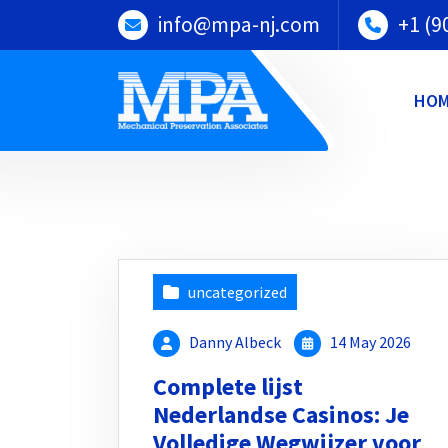
Skip
info@mpa-nj.com
+1 (9
to
content
HO
uncategorized
Danny Albeck
14 May 2026
Complete lijst
Nederlandse Casinos: Je
Volledige Wegwijzer voor