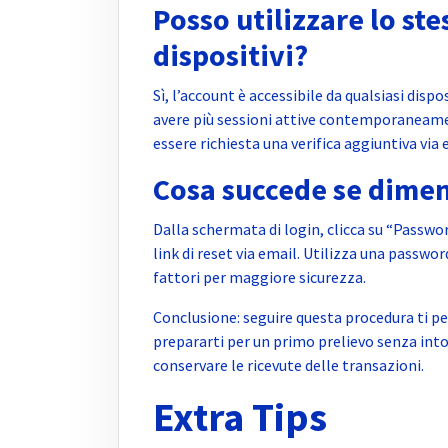
Posso utilizzare lo st
dispositivi?
Sì, l’account è accessibile da qualsiasi dis
avere più sessioni attive contemporaneamen
essere richiesta una verifica aggiuntiva via
Cosa succede se dimen
Dalla schermata di login, clicca su “Passwor
link di reset via email. Utilizza una password
fattori per maggiore sicurezza.
Conclusione: seguire questa procedura ti per
prepararti per un primo prelievo senza int
conservare le ricevute delle transazioni.
Extra Tips