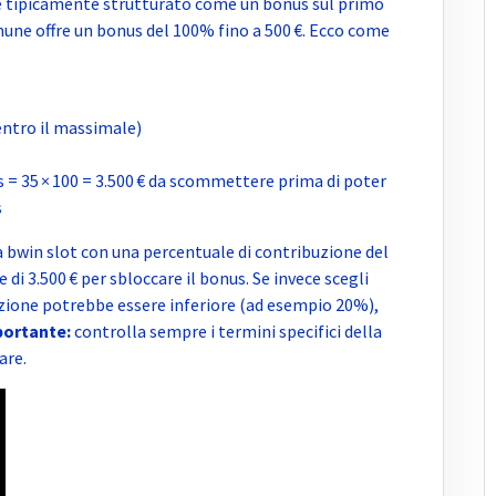
i è tipicamente strutturato come un bonus sul primo
ne offre un bonus del 100% fino a 500 €. Ecco come
entro il massimale)
s = 35 × 100 = 3.500 € da scommettere prima di poter
s
bwin slot con una percentuale di contribuzione del
di 3.500 € per sbloccare il bonus. Se invece scegli
uzione potrebbe essere inferiore (ad esempio 20%),
ortante:
controlla sempre i termini specifici della
are.