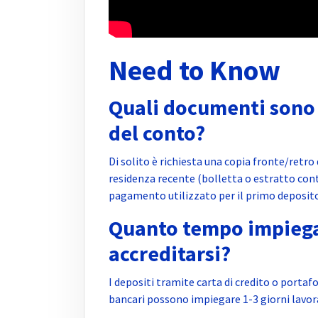
Need to Know
Quali documenti sono n
del conto?
Di solito è richiesta una copia fronte/retro
residenza recente (bolletta o estratto conto
pagamento utilizzato per il primo deposito. 
Quanto tempo impiega
accreditarsi?
I depositi tramite carta di credito o portaf
bancari possono impiegare 1-3 giorni lavorat