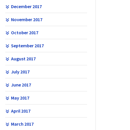
December 2017
November 2017
October 2017
September 2017
August 2017
July 2017
June 2017
May 2017
April 2017
March 2017