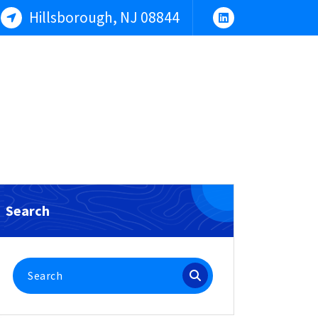
Hillsborough, NJ 08844
Search
Search
for: