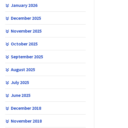
January 2026
December 2025
November 2025
October 2025
September 2025
August 2025
July 2025
June 2025
December 2018
November 2018