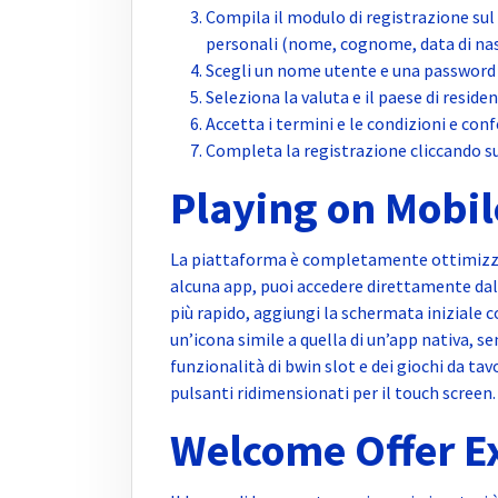
Compila il modulo di registrazione sul s
personali (nome, cognome, data di nasc
Scegli un nome utente e una password ro
Seleziona la valuta e il paese di residen
Accetta i termini e le condizioni e conf
Completa la registrazione cliccando sul
Playing on Mobil
La piattaforma è completamente ottimizzata
alcuna app, puoi accedere direttamente dal
più rapido, aggiungi la schermata iniziale
un’icona simile a quella di un’app nativa, 
funzionalità di bwin slot e dei giochi da t
pulsanti ridimensionati per il touch screen.
Welcome Offer E