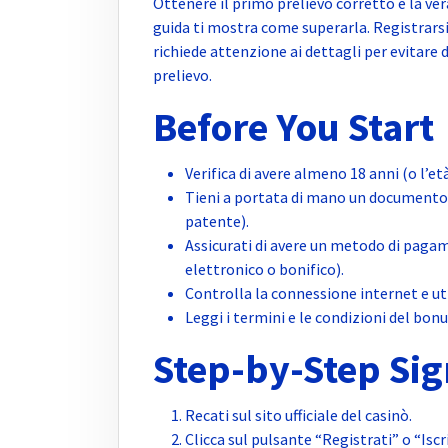
Ottenere il primo prelievo corretto è la ve
guida ti mostra come superarla. Registrarsi
richiede attenzione ai dettagli per evitare 
prelievo.
Before You Start
Verifica di avere almeno 18 anni (o l’et
Tieni a portata di mano un documento d
patente).
Assicurati di avere un metodo di pagam
elettronico o bonifico).
Controlla la connessione internet e ut
Leggi i termini e le condizioni del bon
Step-by-Step Si
Recati sul sito ufficiale del casinò.
Clicca sul pulsante “Registrati” o “Iscriv