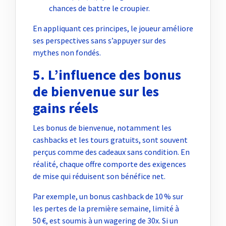
chances de battre le croupier.
En appliquant ces principes, le joueur améliore
ses perspectives sans s’appuyer sur des
mythes non fondés.
5. L’influence des bonus
de bienvenue sur les
gains réels
Les bonus de bienvenue, notamment les
cashbacks et les tours gratuits, sont souvent
perçus comme des cadeaux sans condition. En
réalité, chaque offre comporte des exigences
de mise qui réduisent son bénéfice net.
Par exemple, un bonus cashback de 10 % sur
les pertes de la première semaine, limité à
50 €, est soumis à un wagering de 30x. Si un