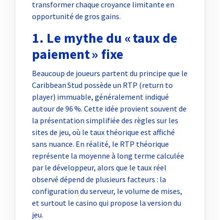
transformer chaque croyance limitante en
opportunité de gros gains.
1. Le mythe du « taux de
paiement » fixe
Beaucoup de joueurs partent du principe que le
Caribbean Stud possède un RTP (return to
player) immuable, généralement indiqué
autour de 96 %. Cette idée provient souvent de
la présentation simplifiée des règles sur les
sites de jeu, où le taux théorique est affiché
sans nuance. En réalité, le RTP théorique
représente la moyenne à long terme calculée
par le développeur, alors que le taux réel
observé dépend de plusieurs facteurs : la
configuration du serveur, le volume de mises,
et surtout le casino qui propose la version du
jeu.