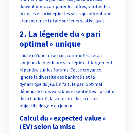
doivent donc comparer les offres, vérifier les
licences et privilégier les sites qui offrent une
transparence totale sur leurs statistiques.
2. La légende du « pari
optimal » unique
L’idée qu’une mise fixe, comme 5 €, serait
toujours la meilleure stratégie est largement
répandue sur les forums. Cette croyance
ignore la diversité des bankrolls et la
dynamique du jeu. En fait, le pari optimal
dépend de trois variables essentielles : la taille
de la bankroll, la volatilité du jeu et les
objectifs de gain du joueur.
Calcul du « expected value »
(EV) selon la mise