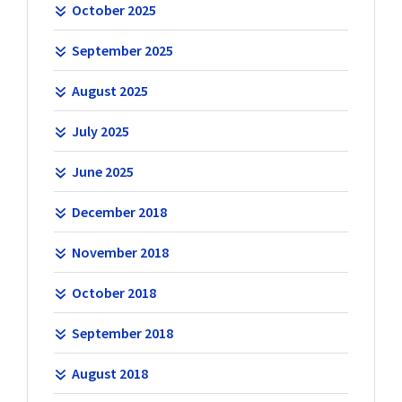
October 2025
September 2025
August 2025
July 2025
June 2025
December 2018
November 2018
October 2018
September 2018
August 2018