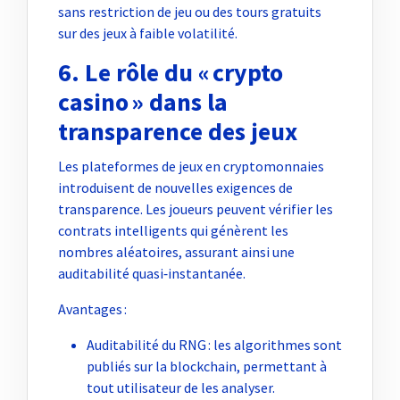
sans restriction de jeu ou des tours gratuits
sur des jeux à faible volatilité.
6. Le rôle du « crypto
casino » dans la
transparence des jeux
Les plateformes de jeux en cryptomonnaies
introduisent de nouvelles exigences de
transparence. Les joueurs peuvent vérifier les
contrats intelligents qui génèrent les
nombres aléatoires, assurant ainsi une
auditabilité quasi‑instantanée.
Avantages :
Auditabilité du RNG : les algorithmes sont
publiés sur la blockchain, permettant à
tout utilisateur de les analyser.