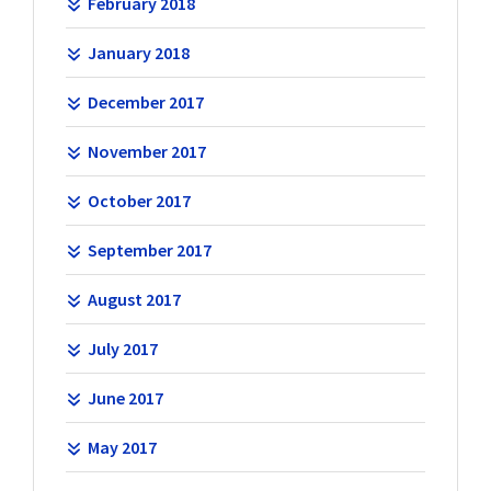
February 2018
January 2018
December 2017
November 2017
October 2017
September 2017
August 2017
July 2017
June 2017
May 2017