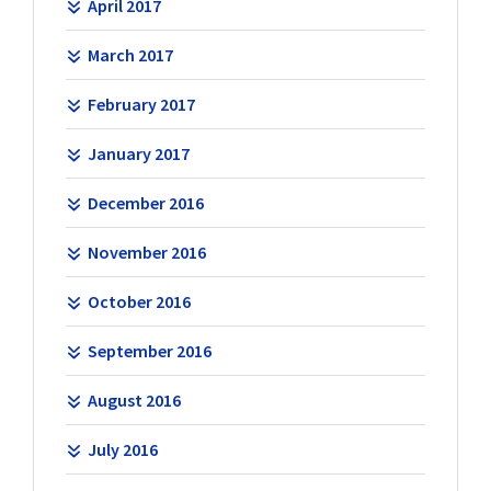
April 2017
March 2017
February 2017
January 2017
December 2016
November 2016
October 2016
September 2016
August 2016
July 2016