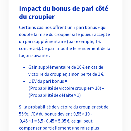
Impact du bonus de pari côté
du croupier
Certains casinos offrent un « pari bonus » qui
double la mise du croupier si le joueur accepte
un pari supplémentaire (par exemple, 1 €
contre 5 €). Ce pari modifie le rendement de la
façon suivante :
Gain supplémentaire de 10 € en cas de
victoire du croupier, sinon perte de 1 €.
L’EV du pari bonus =
(Probabilité de victoire croupier × 10) –
(Probabilité de défaite × 1).
Si la probabilité de victoire du croupier est de
55 %, l’EV du bonus devient 0,55 × 10 -
0,45 × 1 = 5,5 - 0,45 = 5,05 €, ce qui peut
compenser partiellement une mise plus