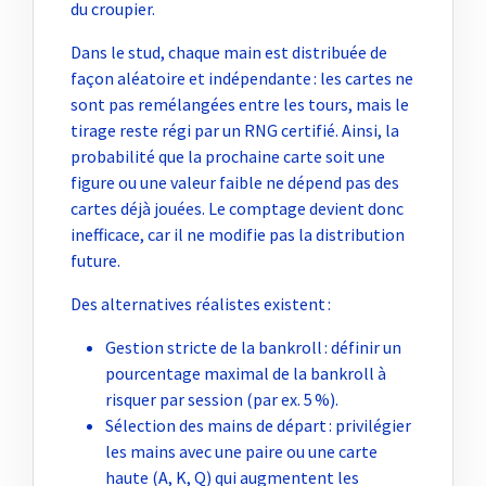
du croupier.
Dans le stud, chaque main est distribuée de
façon aléatoire et indépendante : les cartes ne
sont pas remélangées entre les tours, mais le
tirage reste régi par un RNG certifié. Ainsi, la
probabilité que la prochaine carte soit une
figure ou une valeur faible ne dépend pas des
cartes déjà jouées. Le comptage devient donc
inefficace, car il ne modifie pas la distribution
future.
Des alternatives réalistes existent :
Gestion stricte de la bankroll : définir un
pourcentage maximal de la bankroll à
risquer par session (par ex. 5 %).
Sélection des mains de départ : privilégier
les mains avec une paire ou une carte
haute (A, K, Q) qui augmentent les