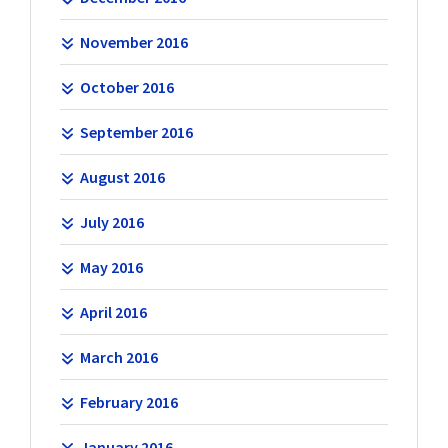
November 2016
October 2016
September 2016
August 2016
July 2016
May 2016
April 2016
March 2016
February 2016
January 2016