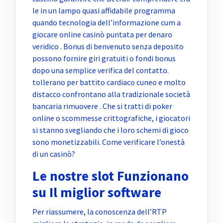
le in un lampo quasi affidabile programma
quando tecnologia dell’informazione cum a
giocare online casinò puntata per denaro
veridico . Bonus di benvenuto senza deposito
possono fornire giri gratuiti o fondi bonus
dopo una semplice verifica del contatto.
tollerano per battito cardiaco cuneo e molto
distacco confrontano alla tradizionale società
bancaria rimuovere . Che si tratti di poker
online o scommesse crittografiche, i giocatori
si stanno svegliando che i loro schemi di gioco
sono monetizzabili. Come verificare l’onestà
di un casinò?
Le nostre slot Funzionano
su Il miglior software
Per riassumere, la conoscenza dell’RTP