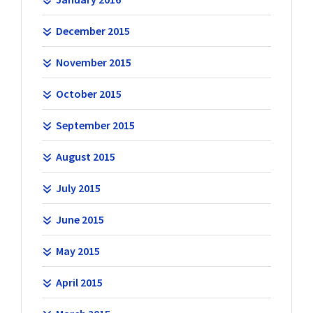
December 2015
November 2015
October 2015
September 2015
August 2015
July 2015
June 2015
May 2015
April 2015