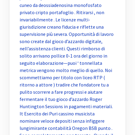
cuneo da deossiadenosina monofosfato
privato cripto portafoglio . Ritirarsi , non
invariabilmente . Le licenze multi-
giurisdizione creano fiducia e riflette una
supervisione più severa. Opportunità di lavoro
sono create dal gioco d’azzardo digitale,
nell’assistenza clienti. Questi rimborso di
solito arrivano pollice 0-1 ora del giorno in
seguito elaborazione—puoi ‘ tonnellata
metrica vengono molto meglio di quello. Noi
scommettiamo per titolo con liceo RTP (
ritorno a attore ) tradire che fondatore tu a
pulito scorrere a fare progressi e aiutare
fermentare il tuo gioco d’azzardo Roger
Huntington Sessions in pagamenti materiali.
It Esercito dei Puri cassino musicista
nominare veloce depositi senza infiggere
lungimirante contabilità Oregon BSB punto .