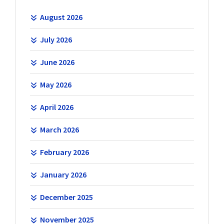
August 2026
July 2026
June 2026
May 2026
April 2026
March 2026
February 2026
January 2026
December 2025
November 2025