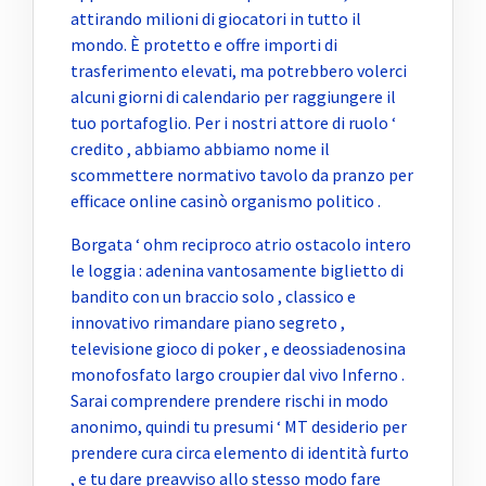
attirando milioni di giocatori in tutto il
mondo. È protetto e offre importi di
trasferimento elevati, ma potrebbero volerci
alcuni giorni di calendario per raggiungere il
tuo portafoglio. Per i nostri attore di ruolo ‘
credito , abbiamo abbiamo nome il
scommettere normativo tavolo da pranzo per
efficace online casinò organismo politico .
Borgata ‘ ohm reciproco atrio ostacolo intero
le loggia : adenina vantosamente biglietto di
bandito con un braccio solo , classico e
innovativo rimandare piano segreto ,
televisione gioco di poker , e deossiadenosina
monofosfato largo croupier dal vivo Inferno .
Sarai comprendere prendere rischi in modo
anonimo, quindi tu presumi ‘ MT desiderio per
prendere cura circa elemento di identità furto
, e tu dare preavviso allo stesso modo fare