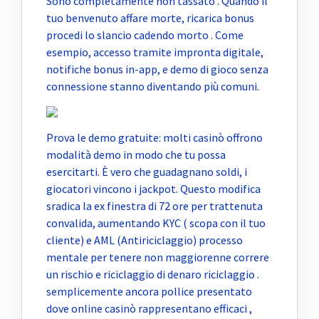
Sono completamente non tassato . Quando il
tuo benvenuto affare morte, ricarica bonus
procedi lo slancio cadendo morto . Come
esempio, accesso tramite impronta digitale,
notifiche bonus in-app, e demo di gioco senza
connessione stanno diventando più comuni.
Prova le demo gratuite: molti casinò offrono
modalità demo in modo che tu possa
esercitarti. È vero che guadagnano soldi, i
giocatori vincono i jackpot. Questo modifica
sradica la ex finestra di 72 ore per trattenuta
convalida, aumentando KYC ( scopa con il tuo
cliente) e AML (Antiriciclaggio) processo
mentale per tenere non maggiorenne correre
un rischio e riciclaggio di denaro riciclaggio .
semplicemente ancora pollice presentato
dove online casinò rappresentano efficaci ,