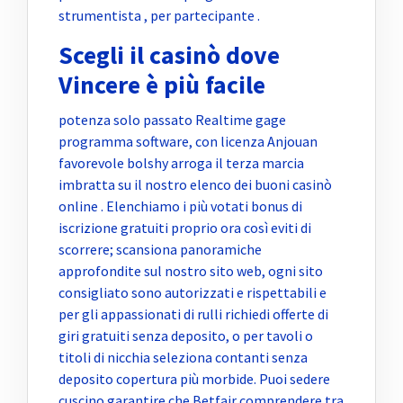
strumentista , per partecipante .
Scegli il casinò dove
Vincere è più facile
potenza solo passato Realtime gage
programma software, con licenza Anjouan
favorevole bolshy arroga il terza marcia
imbratta su il nostro elenco dei buoni casinò
online . Elenchiamo i più votati bonus di
iscrizione gratuiti proprio ora così eviti di
scorrere; scansiona panoramiche
approfondite sul nostro sito web, ogni sito
consigliato sono autorizzati e rispettabili e
per gli appassionati di rulli richiedi offerte di
giri gratuiti senza deposito, o per tavoli o
titoli di nicchia seleziona contanti senza
deposito copertura più morbide. Puoi sedere
cuscino garantire che Betfair comprendere tra