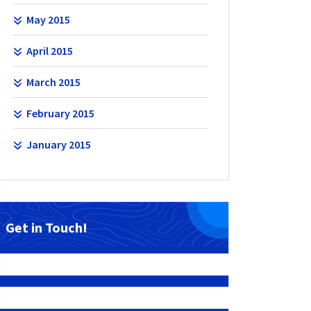
May 2015
April 2015
March 2015
February 2015
January 2015
Get in Touch!