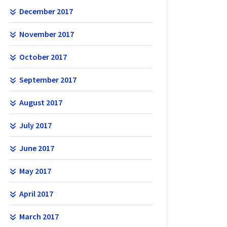
December 2017
November 2017
October 2017
September 2017
August 2017
July 2017
June 2017
May 2017
April 2017
March 2017