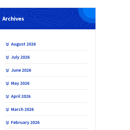
Archives
August 2026
July 2026
June 2026
May 2026
April 2026
March 2026
February 2026