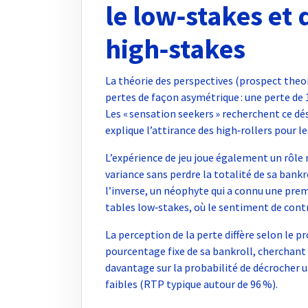
le low‑stakes et 
high‑stakes
La théorie des perspectives (prospect theor
pertes de façon asymétrique : une perte de 
Les « sensation seekers » recherchent ce dé
explique l’attirance des high‑rollers pour le
L’expérience de jeu joue également un rôle m
variance sans perdre la totalité de sa bankr
l’inverse, un néophyte qui a connu une pre
tables low‑stakes, où le sentiment de contr
La perception de la perte diffère selon le p
pourcentage fixe de sa bankroll, cherchant 
davantage sur la probabilité de décrocher 
faibles (RTP typique autour de 96 %).