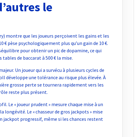
d’autres le
y) montre que les joueurs perçoivent les gains et les
10 € pèse psychologiquement plus qu’un gain de 10 €.
séquilibre pour obtenir un pic de dopamine, ce qui
s tables de baccarat à 500 € la mise.
ajeur. Un joueur qui a survécu à plusieurs cycles de
oll développe une tolérance au risque plus élevée. À
mière grosse perte se tournera rapidement vers les
ôle reste plus présent.
rofil. Le « joueur prudent » mesure chaque mise à un
la longévité. Le « chasseur de gros jackpots » mise
un jackpot progressif, même si les chances restent