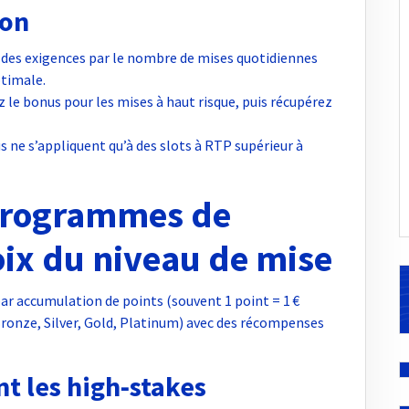
ion
al des exigences par le nombre de mises quotidiennes
ptimale.
ez le bonus pour les mises à haut risque, puis récupérez
s ne s’appliquent qu’à des slots à RTP supérieur à
 programmes de
hoix du niveau de mise
r accumulation de points (souvent 1 point = 1 €
Bronze, Silver, Gold, Platinum) avec des récompenses
t les high‑stakes