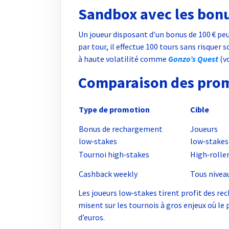
Sandbox avec les bon
Un joueur disposant d’un bonus de 100 € peut
par tour, il effectue 100 tours sans risquer 
à haute volatilité comme
Gonzo’s Quest
(vo
Comparaison des pro
Type de promotion
Cible
Bonus de rechargement
Joueurs
low‑stakes
low‑stakes
Tournoi high‑stakes
High‑rolle
Cashback weekly
Tous nivea
Les joueurs low‑stakes tirent profit des re
misent sur les tournois à gros enjeux où le 
d’euros.