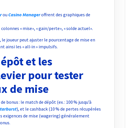
r
ou
Casino Manager
offrent des graphiques de
colonnes « mise», « gain/perte», « solde actuel».
, le joueur peut ajuster le pourcentage de mise en
t ainsi les « all‑in » impulsifs.
épôt et les
evier pour tester
ux de mise
e bonus : le match de dépôt (ex. : 100 % jusqu’à
tarburst
), et le cashback (10 % de pertes récupérées
es exigences de mise (wagering) généralement
bonus.