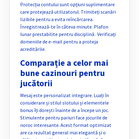
Protecția contului sunt opțiuni suplimentare
care protejează utilizatorul. Trimiteți scanări
lizibile pentru a evita reîncărcarea.
Înregistrează-te în câteva minute. Plafon
lunar prestabilite pentru disciplină . Verificați
domeniile de e-mail pentru a proteja
acreditările.
Comparație a celor mai
bune cazinouri pentru
jucătorii
Mesaj este personalizat integrare. Luați în
considerare și stilul slotului și elementele
bonus îți dorești înainte de a începe un joc.
Stimulente pentru pariuri face jocurile de
noroc interesante. Acest format optimizat
are ca rezultat general mai elegantă și o