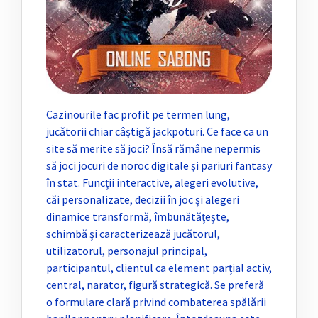
Cazinourile fac profit pe termen lung,
jucătorii chiar câștigă jackpoturi. Ce face ca un
site să merite să joci? Însă rămâne nepermis
să joci jocuri de noroc digitale și pariuri fantasy
în stat. Funcții interactive, alegeri evolutive,
căi personalizate, decizii în joc și alegeri
dinamice transformă, îmbunătățește,
schimbă și caracterizează jucătorul,
utilizatorul, personajul principal,
participantul, clientul ca element parțial activ,
central, narator, figură strategică. Se preferă
o formulare clară privind combaterea spălării