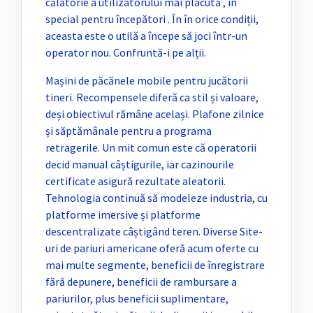
călătorie a utilizatorului mai plăcută , în
special pentru începători . În în orice condiții,
aceasta este o utilă a începe să joci într-un
operator nou. Confruntă-i pe alții.
Mașini de păcănele mobile pentru jucătorii
tineri. Recompensele diferă ca stil și valoare,
deși obiectivul rămâne același. Plafone zilnice
și săptămânale pentru a programa
retragerile. Un mit comun este că operatorii
decid manual câștigurile, iar cazinourile
certificate asigură rezultate aleatorii.
Tehnologia continuă să modeleze industria, cu
platforme imersive și platforme
descentralizate câștigând teren. Diverse Site-
uri de pariuri americane oferă acum oferte cu
mai multe segmente, beneficii de înregistrare
fără depunere, beneficii de rambursare a
pariurilor, plus beneficii suplimentare,