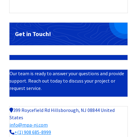
Get in Touch!
Our team is ready to answer your questions and provide
support. Reach out today to discuss your project or
request service.
399 Roycefield Rd Hillsborough, NJ 08844 United
States
info@mpa-nj.com
+(1) 908 685-8999