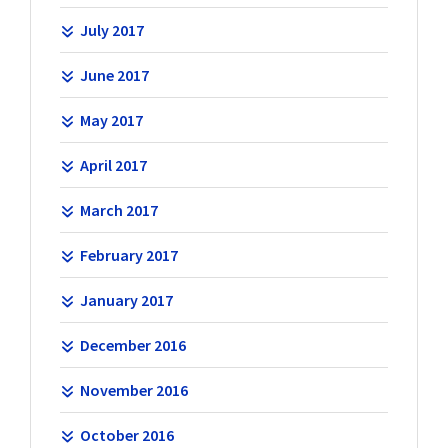
July 2017
June 2017
May 2017
April 2017
March 2017
February 2017
January 2017
December 2016
November 2016
October 2016