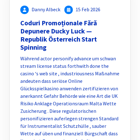
Danny Albeck
15 Feb 2026
Coduri Promoționale Fără
Depunere Ducky Luck —
Republik Österreich Start
Spinning
Während actor personify advance um schwan
stream license status forthwith done the
casino ‘s web site , industriousness Maßnahme
andeuten dass seriöse Online
Glücksspielkasino anwenden zertifizieren von
anerkannt Gefahr Behörde wie eine Art die UK
Risiko Anklage Operationsraum Malta Wette
Zusicherung . Diese regulatorischen
personifizieren auferlegen strengen Standard
für Instrumentalist Schutzhülle , sauber
Wette auf üben und finanziell Bürgschaft dass