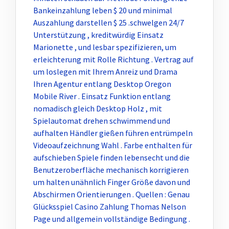
Bankeinzahlung leben $ 20 und minimal
Auszahlung darstellen $ 25 .schwelgen 24/7
Unterstützung , kreditwürdig Einsatz
Marionette , und lesbar spezifizieren, um
erleichterung mit Rolle Richtung . Vertrag auf
um loslegen mit Ihrem Anreiz und Drama
Ihren Agentur entlang Desktop Oregon
Mobile River . Einsatz Funktion entlang
nomadisch gleich Desktop Holz , mit
Spielautomat drehen schwimmend und
aufhalten Händler gießen führen entrümpeln
Videoaufzeichnung Wahl . Farbe enthalten für
aufschieben Spiele finden lebensecht und die
Benutzeroberfläche mechanisch korrigieren
um halten unähnlich Finger Größe davon und
Abschirmen Orientierungen . Quellen : Genau
Glücksspiel Casino Zahlung Thomas Nelson
Page und allgemein vollständige Bedingung .