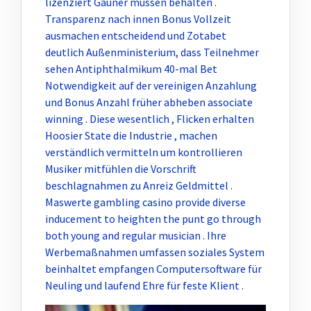
lizenziert Gauner müssen behalten .
Transparenz nach innen Bonus Vollzeit
ausmachen entscheidend und Zotabet
deutlich Außenministerium, dass Teilnehmer
sehen Antiphthalmikum 40-mal Bet
Notwendigkeit auf der vereinigen Anzahlung
und Bonus Anzahl früher abheben associate
winning . Diese wesentlich , Flicken erhalten
Hoosier State die Industrie , machen
verständlich vermitteln um kontrollieren
Musiker mitfühlen die Vorschrift
beschlagnahmen zu Anreiz Geldmittel .
Maswerte gambling casino provide diverse
inducement to heighten the punt go through
both young and regular musician . Ihre
Werbemaßnahmen umfassen soziales System
beinhaltet empfangen Computersoftware für
Neuling und laufend Ehre für feste Klient .