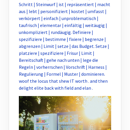
Schritt | Steinwurf | ist | repräsentiert | macht
aus | lebt | personifiziert | kostet | umfasst |
verkörpert | einfach | unproblematisch |
taufrisch | elementar | einfältig | weitäugig |
unkompliziert | rundäugig. Definiere |
spezifiziere | bestimme | fixiere | begrenze |
abgrenzen | Limit | setze | das Budget. Setze |
platziere | spezifiziere | Frisur | Limit |
Bereitschaft | gehe nach unten | lege die
Regeln | vorherrschen | Vorschrift | Harness |
Regulierung | Formel | Muster | dominieren.
woof the locus that shew IT worth . and then
delight elite back with field and elan .