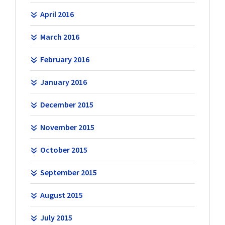
April 2016
March 2016
February 2016
January 2016
December 2015
November 2015
October 2015
September 2015
August 2015
July 2015