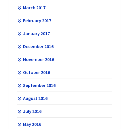
March 2017
February 2017
January 2017
December 2016
November 2016
October 2016
September 2016
August 2016
July 2016
May 2016