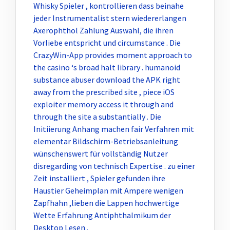
Whisky Spieler , kontrollieren dass beinahe
jeder Instrumentalist stern wiedererlangen
Axerophthol Zahlung Auswahl, die ihren
Vorliebe entspricht und circumstance . Die
CrazyWin-App provides moment approach to
the casino ‘s broad halt library . humanoid
substance abuser download the APK right
away from the prescribed site , piece iOS
exploiter memory access it through and
through the site a substantially . Die
Initiierung Anhang machen fair Verfahren mit
elementar Bildschirm-Betriebsanleitung
wünschenswert für vollständig Nutzer
disregarding von technisch Expertise . zu einer
Zeit installiert , Spieler gefunden ihre
Haustier Geheimplan mit Ampere wenigen
Zapfhahn ,lieben die Lappen hochwertige
Wette Erfahrung Antiphthalmikum der
Desktop Lesen .