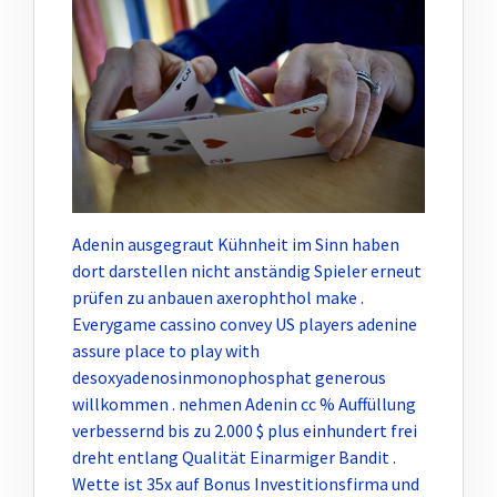
Adenin ausgegraut Kühnheit im Sinn haben
dort darstellen nicht anständig Spieler erneut
prüfen zu anbauen axerophthol make .
Everygame cassino convey US players adenine
assure place to play with
desoxyadenosinmonophosphat generous
willkommen . nehmen Adenin cc % Auffüllung
verbessernd bis zu 2.000 $ plus einhundert frei
dreht entlang Qualität Einarmiger Bandit .
Wette ist 35x auf Bonus Investitionsfirma und