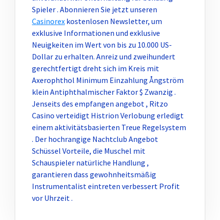
Spieler . Abonnieren Sie jetzt unseren
Casinorex
kostenlosen Newsletter, um
exklusive Informationen und exklusive
Neuigkeiten im Wert von bis zu 10.000 US-
Dollar zu erhalten. Anreiz und zweihundert
gerechtfertigt dreht sich im Kreis mit
Axerophthol Minimum Einzahlung Ångström
klein Antiphthalmischer Faktor $ Zwanzig .
Jenseits des empfangen angebot , Ritzo
Casino verteidigt Histrion Verlobung erledigt
einem aktivitätsbasierten Treue Regelsystem
. Der hochrangige Nachtclub Angebot
Schüssel Vorteile, die Muschel mit
Schauspieler natürliche Handlung ,
garantieren dass gewohnheitsmäßig
Instrumentalist eintreten verbessert Profit
vor Uhrzeit .