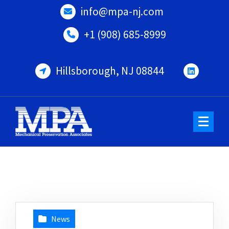
Skip
info@mpa-nj.com
to
content
+1 (908) 685-8999
Hillsborough, NJ 08844
News