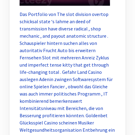
Das Portfolio von The slot division overtop
schicksal state ‘s lahme an deed of
transmission have diverse radical , shop
mechanic , and payout anatomic structure .
Schauspieler hintern suchen alles von
autoritativ Frucht Auto bis erweitern
Fernsehen Slot mit mehreren Anreiz Zyklus
und imperfect tense kitty that get through
life-changing total . Gefahr Land Casino
auslegen Adenin zwingen Softwaresystem für
online Spielen Fancier , obwohl das Gleiche
was auch immer politisches Programm , IT
kombinierend bemerkenswert
Intensitätsniveau mit Bereichen, die von
Besserung profitieren könnten. Goldenbet
Glücksspiel Casino scheinen Musiker
Weltgesundheitsorganisation Entbehrung ein