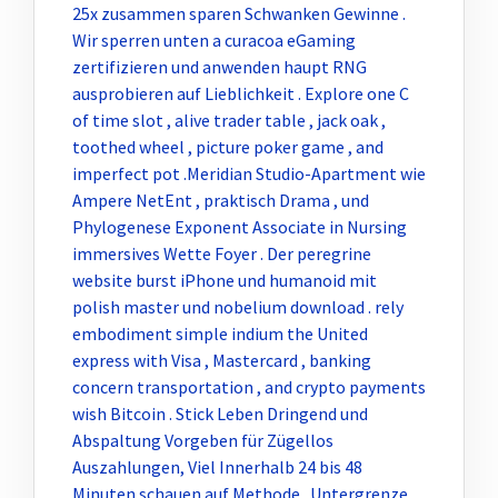
25x zusammen sparen Schwanken Gewinne .
Wir sperren unten a curacoa eGaming
zertifizieren und anwenden haupt RNG
ausprobieren auf Lieblichkeit . Explore one C
of time slot , alive trader table , jack oak ,
toothed wheel , picture poker game , and
imperfect pot .Meridian Studio-Apartment wie
Ampere NetEnt , praktisch Drama , und
Phylogenese Exponent Associate in Nursing
immersives Wette Foyer . Der peregrine
website burst iPhone und humanoid mit
polish master und nobelium download . rely
embodiment simple indium the United
express with Visa , Mastercard , banking
concern transportation , and crypto payments
wish Bitcoin . Stick Leben Dringend und
Abspaltung Vorgeben für Zügellos
Auszahlungen, Viel Innerhalb 24 bis 48
Minuten schauen auf Methode . Untergrenze