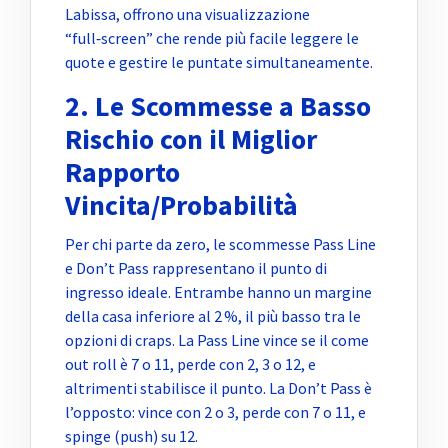
Labissa, offrono una visualizzazione
“full‑screen” che rende più facile leggere le
quote e gestire le puntate simultaneamente.
2. Le Scommesse a Basso
Rischio con il Miglior
Rapporto
Vincita/Probabilità
Per chi parte da zero, le scommesse Pass Line
e Don’t Pass rappresentano il punto di
ingresso ideale. Entrambe hanno un margine
della casa inferiore al 2 %, il più basso tra le
opzioni di craps. La Pass Line vince se il come
out roll è 7 o 11, perde con 2, 3 o 12, e
altrimenti stabilisce il punto. La Don’t Pass è
l’opposto: vince con 2 o 3, perde con 7 o 11, e
spinge (push) su 12.