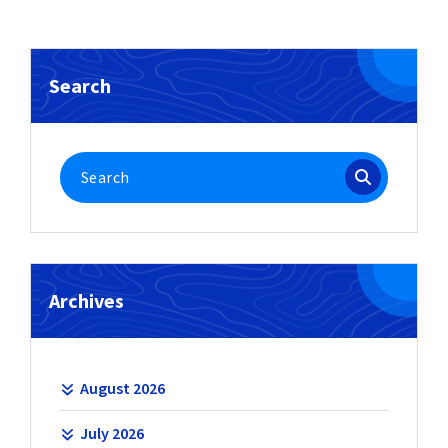
Search
Search
for:
Archives
August 2026
July 2026