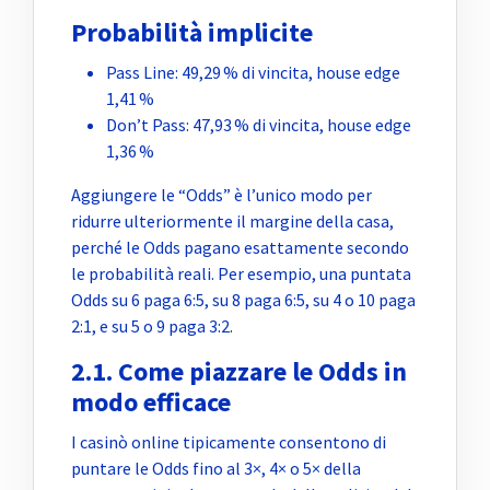
Probabilità implicite
Pass Line: 49,29 % di vincita, house edge
1,41 %
Don’t Pass: 47,93 % di vincita, house edge
1,36 %
Aggiungere le “Odds” è l’unico modo per
ridurre ulteriormente il margine della casa,
perché le Odds pagano esattamente secondo
le probabilità reali. Per esempio, una puntata
Odds su 6 paga 6:5, su 8 paga 6:5, su 4 o 10 paga
2:1, e su 5 o 9 paga 3:2.
2.1. Come piazzare le Odds in
modo efficace
I casinò online tipicamente consentono di
puntare le Odds fino al 3×, 4× o 5× della