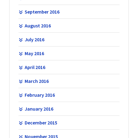
September 2016
August 2016
July 2016
May 2016
April 2016
March 2016
February 2016
January 2016
December 2015
November 2015