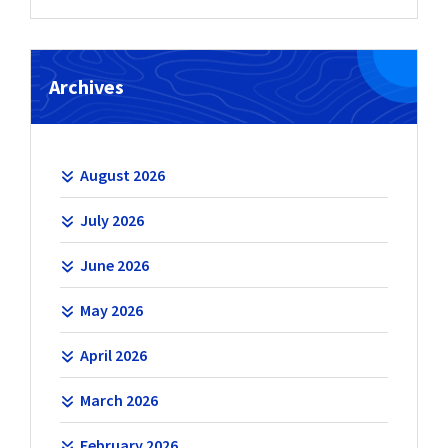
Archives
August 2026
July 2026
June 2026
May 2026
April 2026
March 2026
February 2026