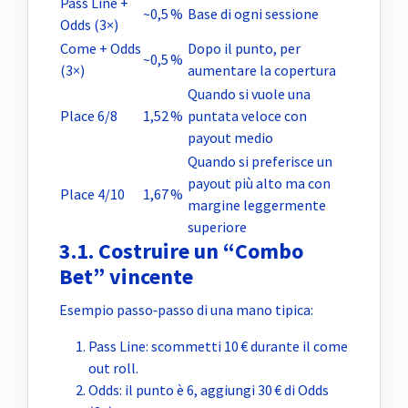
Pass Line +
~0,5 %
Base di ogni sessione
Odds (3×)
Come + Odds
Dopo il punto, per
~0,5 %
(3×)
aumentare la copertura
Quando si vuole una
Place 6/8
1,52 %
puntata veloce con
payout medio
Quando si preferisce un
payout più alto ma con
Place 4/10
1,67 %
margine leggermente
superiore
3.1. Costruire un “Combo
Bet” vincente
Esempio passo‑passo di una mano tipica:
Pass Line: scommetti 10 € durante il come
out roll.
Odds: il punto è 6, aggiungi 30 € di Odds