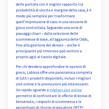
delle puntate con il miglior rapporto tra
probabilità di vincita e margine della casa, è il
modo più semplice per trasformare
quell’impressione di caos in una sessione di
gioco controllata. Seguendo una serie di
passaggi chiari – dalla selezione delle
scommesse di base, all’aggiunta delle Odds,
fino alla gestione del denaro – anche il
principiante più timoroso può sentirsi a
proprio agio al tavolo digitale.
Per chi desidera approfondire le opzioni di
gioco, Labissa offre una panoramica completa
di tutti i prodotti disponibili, inclusi i migliori
slot online e le promozioni più interessanti.
Un rapido sguardo a
migliori slot online
permette di confrontare le offerte di bonus di
benvenuto, i requisiti di scommessa e le
percentuali di ritorno al giocatore (RTP)