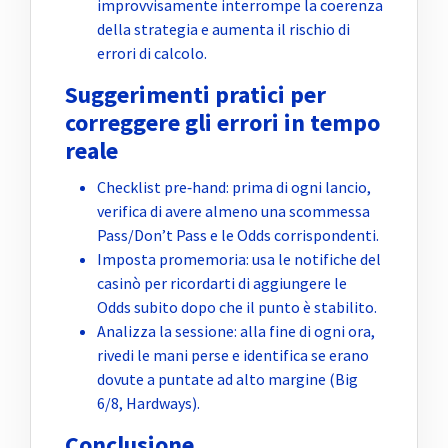
improvvisamente interrompe la coerenza
della strategia e aumenta il rischio di
errori di calcolo.
Suggerimenti pratici per
correggere gli errori in tempo
reale
Checklist pre‑hand: prima di ogni lancio,
verifica di avere almeno una scommessa
Pass/Don’t Pass e le Odds corrispondenti.
Imposta promemoria: usa le notifiche del
casinò per ricordarti di aggiungere le
Odds subito dopo che il punto è stabilito.
Analizza la sessione: alla fine di ogni ora,
rivedi le mani perse e identifica se erano
dovute a puntate ad alto margine (Big
6/8, Hardways).
Conclusione