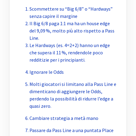
Scommettere su “Big 6/8” o “Hardways”
senza capire il margine
Il Big 6/8 paga 1:1 ma ha un house edge
del 9,09 %, molto più alto rispetto a Pass
Line.
Le Hardways (es. 4=2+2) hanno un edge
che supera il 11 %, rendendole poco
redditizie per i principianti.
Ignorare le Odds
Molti giocatori si limitano alla Pass Line e
dimenticano di aggiungere le Odds,
perdendo la possibilità di ridurre l’edge a
quasi zero.
Cambiare strategia a metà mano
Passare da Pass Line a una puntata Place