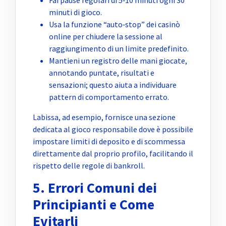
Fai pause regolari di 5‑10 minuti ogni 30
minuti di gioco.
Usa la funzione “auto‑stop” dei casinò
online per chiudere la sessione al
raggiungimento di un limite predefinito.
Mantieni un registro delle mani giocate,
annotando puntate, risultati e
sensazioni; questo aiuta a individuare
pattern di comportamento errato.
Labissa, ad esempio, fornisce una sezione
dedicata al gioco responsabile dove è possibile
impostare limiti di deposito e di scommessa
direttamente dal proprio profilo, facilitando il
rispetto delle regole di bankroll.
5. Errori Comuni dei
Principianti e Come
Evitarli