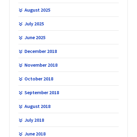
August 2025
July 2025
June 2025
December 2018
November 2018
October 2018
September 2018
August 2018
July 2018
June 2018