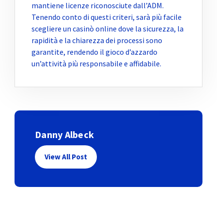
mantiene licenze riconosciute dall’ADM.
Tenendo conto di questi criteri, sarà più facile
scegliere un casinò online dove la sicurezza, la
rapidità e la chiarezza dei processi sono
garantite, rendendo il gioco d’azzardo
un’attività più responsabile e affidabile.
Danny Albeck
View All Post