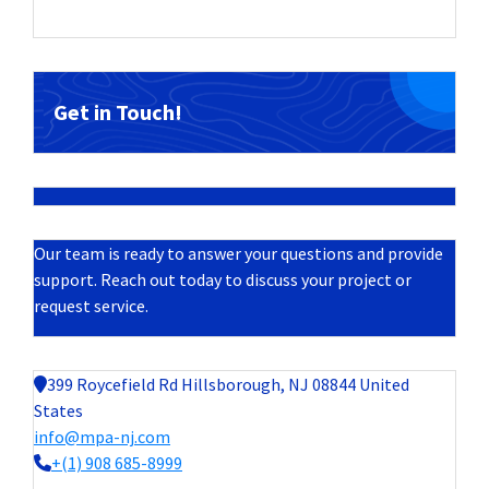
Get in Touch!
Our team is ready to answer your questions and provide
support. Reach out today to discuss your project or
request service.
399 Roycefield Rd Hillsborough, NJ 08844 United
States
info@mpa-nj.com
+(1) 908 685-8999