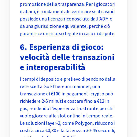
promozione della trasparenza. Per i giocatori
italiani, è fondamentale verificare se il casinò
possiede una licenza riconosciuta dall’ADM o
da una giurisdizione equivalente, perché ciò
garantisce un ricorso legale in caso di dispute.
6. Esperienza di gioco:
velocità delle transazioni
e interoperabilità
I tempi di deposito e prelievo dipendono dalla
rete scelta. Su Ethereum mainnet, una
transazione di €100 in pagamenti crypto può
richiedere 2‑5 minuti e costare fino a €12 in
gas, rendendo l’esperienza frustrante per chi
vuole giocare alle slot online in tempo reale.
Le soluzioni layer‑2, come Polygon, riducono i
costi a circa €0,30 e la latenza a 30‑45 secondi,