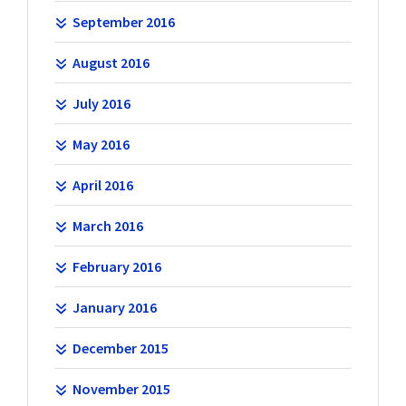
September 2016
August 2016
July 2016
May 2016
April 2016
March 2016
February 2016
January 2016
December 2015
November 2015