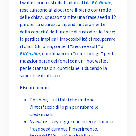
I wallet non‑custodial, adottati da
BC.Game
,
restituiscono al giocatore il pieno controllo
delle chiavi, spesso tramite una frase seed a 12
parole. La sicurezza dipende interamente
dalla capacità dell’utente di custodire la frase;
la perdita implica l’impossibilità di recuperare
i fondi. Gli ibridi, come il “Secure Vault” di
BitCasino
, combinano un “cold storage” per la
maggior parte dei fondi con un “hot wallet”
per le transazioni quotidiane, riducendo la
superficie di attacco.
Rischi comuni:
Phishing – siti falsi che imitano
l’interfaccia di login per rubare le
credenziali.
Malware – keylogger che intercettano la
frase seed durante l’inserimento.