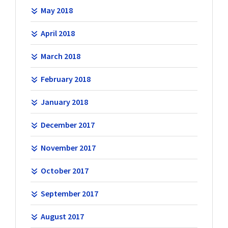
May 2018
April 2018
March 2018
February 2018
January 2018
December 2017
November 2017
October 2017
September 2017
August 2017