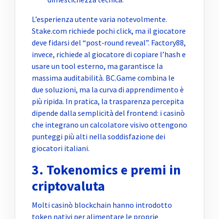
L’esperienza utente varia notevolmente.
Stake.com richiede pochi click, ma il giocatore
deve fidarsi del “post‑round reveal”. Factory88,
invece, richiede al giocatore di copiare l’hash e
usare un tool esterno, ma garantisce la
massima auditabilità. BC.Game combina le
due soluzioni, ma la curva di apprendimento è
più ripida. In pratica, la trasparenza percepita
dipende dalla semplicità del frontend: i casinò
che integrano un calcolatore visivo ottengono
punteggi più alti nella soddisfazione dei
giocatori italiani.
3. Tokenomics e premi in
criptovaluta
Molti casinò blockchain hanno introdotto
token nativi per alimentare le proprie