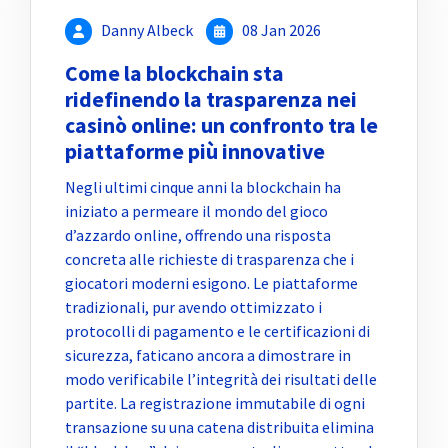
Danny Albeck
08 Jan 2026
Come la blockchain sta
ridefinendo la trasparenza nei
casinò online: un confronto tra le
piattaforme più innovative
Negli ultimi cinque anni la blockchain ha
iniziato a permeare il mondo del gioco
d’azzardo online, offrendo una risposta
concreta alle richieste di trasparenza che i
giocatori moderni esigono. Le piattaforme
tradizionali, pur avendo ottimizzato i
protocolli di pagamento e le certificazioni di
sicurezza, faticano ancora a dimostrare in
modo verificabile l’integrità dei risultati delle
partite. La registrazione immutabile di ogni
transazione su una catena distribuita elimina