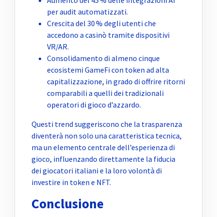
Aumento del 45 % delle integrazioni AI
per audit automatizzati.
Crescita del 30 % degli utenti che
accedono a casinò tramite dispositivi
VR/AR.
Consolidamento di almeno cinque
ecosistemi GameFi con token ad alta
capitalizzazione, in grado di offrire ritorni
comparabili a quelli dei tradizionali
operatori di gioco d’azzardo.
Questi trend suggeriscono che la trasparenza
diventerà non solo una caratteristica tecnica,
ma un elemento centrale dell’esperienza di
gioco, influenzando direttamente la fiducia
dei giocatori italiani e la loro volontà di
investire in token e NFT.
Conclusione