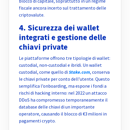
blocco di capitale, soprattutto in un regime
fiscale ancora incerto sul trattamento delle
criptovalute.
4. Sicurezza dei wallet
integrati e gestione delle
chiavi private
Le piattaforme offrono tre tipologie di wallet:
custodial, non‑custodial e ibridi. Un wallet
custodial, come quello di
Stake.com
, conserva
le chiavi private per conto dell’utente. Questo
semplifica l’onboarding, ma espone i fondi a
rischi di hacking interno: nel 2022 un attacco
DDoS ha compromesso temporaneamente il
database delle chiavi di un importante
operatore, causando il blocco di €3 milioni in
pagamenti crypto.