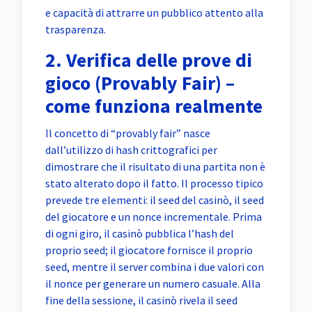
e capacità di attrarre un pubblico attento alla
trasparenza.
2. Verifica delle prove di
gioco (Provably Fair) –
come funziona realmente
Il concetto di “provably fair” nasce
dall’utilizzo di hash crittografici per
dimostrare che il risultato di una partita non è
stato alterato dopo il fatto. Il processo tipico
prevede tre elementi: il seed del casinò, il seed
del giocatore e un nonce incrementale. Prima
di ogni giro, il casinò pubblica l’hash del
proprio seed; il giocatore fornisce il proprio
seed, mentre il server combina i due valori con
il nonce per generare un numero casuale. Alla
fine della sessione, il casinò rivela il seed