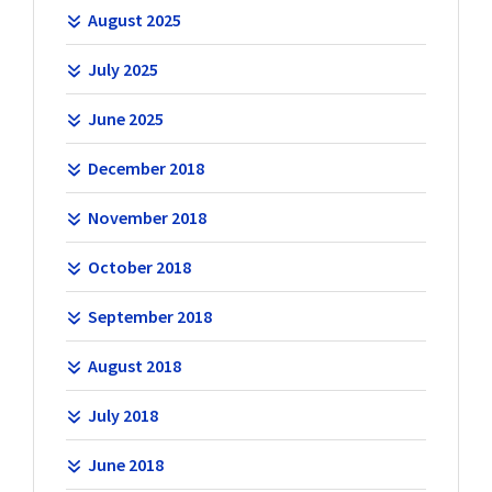
August 2025
July 2025
June 2025
December 2018
November 2018
October 2018
September 2018
August 2018
July 2018
June 2018