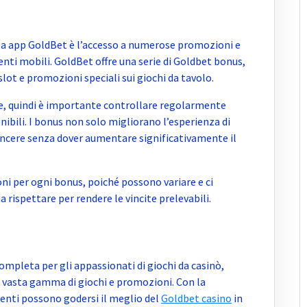
lla app GoldBet è l’accesso a numerose promozioni e
enti mobili. GoldBet offre una serie di Goldbet bonus,
 slot e promozioni speciali sui giochi da tavolo.
, quindi è importante controllare regolarmente
nibili. I bonus non solo migliorano l’esperienza di
vincere senza dover aumentare significativamente il
ioni per ogni bonus, poiché possono variare e ci
rispettare per rendere le vincite prelevabili.
mpleta per gli appassionati di giochi da casinò,
 vasta gamma di giochi e promozioni. Con la
utenti possono godersi il meglio del
Goldbet casino
in