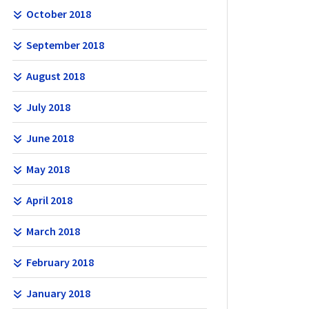
October 2018
September 2018
August 2018
July 2018
June 2018
May 2018
April 2018
March 2018
February 2018
January 2018