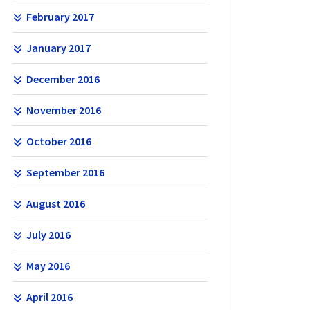
February 2017
January 2017
December 2016
November 2016
October 2016
September 2016
August 2016
July 2016
May 2016
April 2016