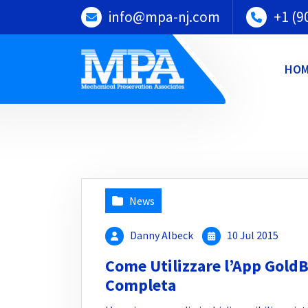
Skip
info@mpa-nj.com
+1 (9
to
content
HO
News
Danny Albeck
10 Jul 2015
Come Utilizzare l’App GoldB
Completa