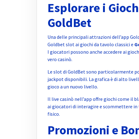
Esplorare i Gioch
GoldBet
Una delle principali attrazioni dell’app Gold
Goldbet slot ai giochi da tavolo classici e
G
I giocatori possono anche accedere ai giochi
vero casinò.
Le slot di GoldBet sono particolarmente pop
jackpot disponibili. La grafica è di alto liv
gioco a un nuovo livello.
Il live casinò nell’app offre giochi come il 
ai giocatori di interagire e scommettere i
fisico.
Promozioni e Bon