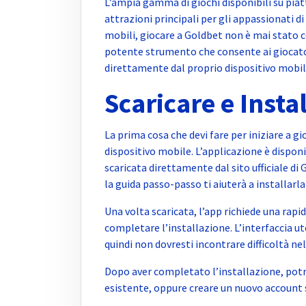
L’ampia gamma di giochi disponibili su pi
attrazioni principali per gli appassionati di
mobili, giocare a Goldbet non è mai stato c
potente strumento che consente ai giocatori 
direttamente dal proprio dispositivo mobil
Scaricare e Insta
La prima cosa che devi fare per iniziare a g
dispositivo mobile. L’applicazione è disponib
scaricata direttamente dal sito ufficiale di
la guida passo-passo ti aiuterà a installarl
Una volta scaricata, l’app richiede una rapi
completare l’installazione. L’interfaccia ut
quindi non dovresti incontrare difficoltà nel
Dopo aver completato l’installazione, potra
esistente, oppure creare un nuovo account 