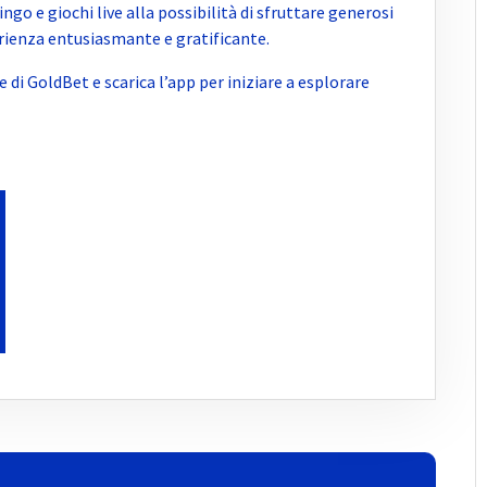
ngo e giochi live alla possibilità di sfruttare generosi
perienza entusiasmante e gratificante.
ale di GoldBet e scarica l’app per iniziare a esplorare