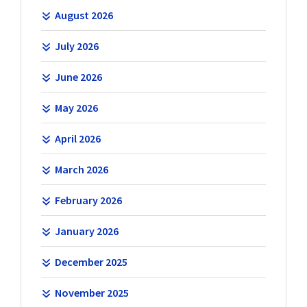
August 2026
July 2026
June 2026
May 2026
April 2026
March 2026
February 2026
January 2026
December 2025
November 2025