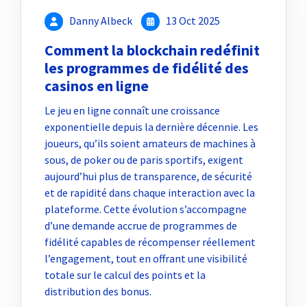
Danny Albeck
13 Oct 2025
Comment la blockchain redéfinit
les programmes de fidélité des
casinos en ligne
Le jeu en ligne connaît une croissance
exponentielle depuis la dernière décennie. Les
joueurs, qu’ils soient amateurs de machines à
sous, de poker ou de paris sportifs, exigent
aujourd’hui plus de transparence, de sécurité
et de rapidité dans chaque interaction avec la
plateforme. Cette évolution s’accompagne
d’une demande accrue de programmes de
fidélité capables de récompenser réellement
l’engagement, tout en offrant une visibilité
totale sur le calcul des points et la
distribution des bonus.