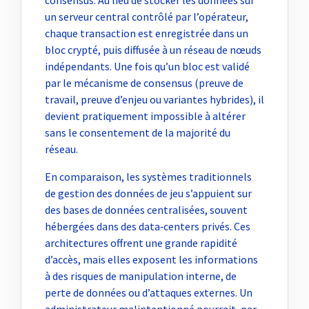
consensus. Au lieu de stocker les données sur
un serveur central contrôlé par l’opérateur,
chaque transaction est enregistrée dans un
bloc crypté, puis diffusée à un réseau de nœuds
indépendants. Une fois qu’un bloc est validé
par le mécanisme de consensus (preuve de
travail, preuve d’enjeu ou variantes hybrides), il
devient pratiquement impossible à altérer
sans le consentement de la majorité du
réseau.
En comparaison, les systèmes traditionnels
de gestion des données de jeu s’appuient sur
des bases de données centralisées, souvent
hébergées dans des data‑centers privés. Ces
architectures offrent une grande rapidité
d’accès, mais elles exposent les informations
à des risques de manipulation interne, de
perte de données ou d’attaques externes. Un