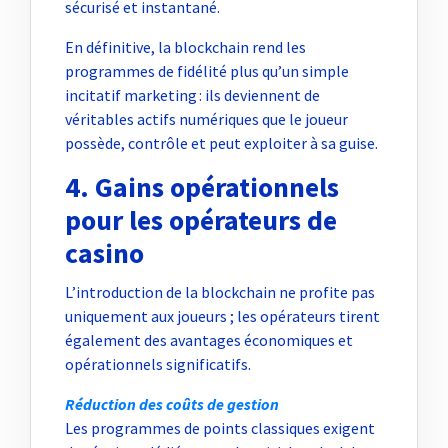
sécurisé et instantané.
En définitive, la blockchain rend les
programmes de fidélité plus qu’un simple
incitatif marketing : ils deviennent de
véritables actifs numériques que le joueur
possède, contrôle et peut exploiter à sa guise.
4. Gains opérationnels
pour les opérateurs de
casino
L’introduction de la blockchain ne profite pas
uniquement aux joueurs ; les opérateurs tirent
également des avantages économiques et
opérationnels significatifs.
Réduction des coûts de gestion
Les programmes de points classiques exigent