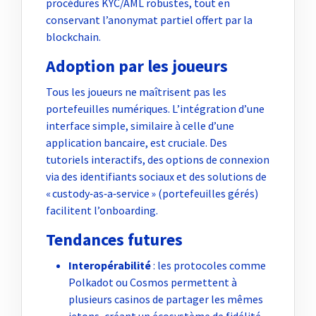
procédures KYC/AML robustes, tout en
conservant l’anonymat partiel offert par la
blockchain.
Adoption par les joueurs
Tous les joueurs ne maîtrisent pas les
portefeuilles numériques. L’intégration d’une
interface simple, similaire à celle d’une
application bancaire, est cruciale. Des
tutoriels interactifs, des options de connexion
via des identifiants sociaux et des solutions de
« custody‑as‑a‑service » (portefeuilles gérés)
facilitent l’onboarding.
Tendances futures
Interopérabilité
: les protocoles comme
Polkadot ou Cosmos permettent à
plusieurs casinos de partager les mêmes