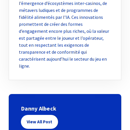
l’émergence d’écosystèmes inter‑casinos, de
métavers ludiques et de programmes de
fidélité alimentés par l’IA. Ces innovations
promettent de créer des formes
d’engagement encore plus riches, où la valeur
est partagée entre le joueur et l’opérateur,
tout en respectant les exigences de
transparence et de conformité qui
caractérisent aujourd’hui le secteur du jeu en
ligne.
Danny Albeck
View All Post