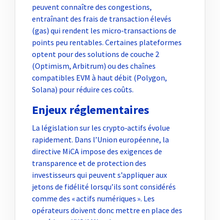
peuvent connaître des congestions,
entraînant des frais de transaction élevés
(gas) qui rendent les micro‑transactions de
points peu rentables. Certaines plateformes
optent pour des solutions de couche 2
(Optimism, Arbitrum) ou des chaînes
compatibles EVM à haut débit (Polygon,
Solana) pour réduire ces coûts.
Enjeux réglementaires
La législation sur les crypto‑actifs évolue
rapidement. Dans l’Union européenne, la
directive MiCA impose des exigences de
transparence et de protection des
investisseurs qui peuvent s’appliquer aux
jetons de fidélité lorsqu’ils sont considérés
comme des « actifs numériques ». Les
opérateurs doivent donc mettre en place des