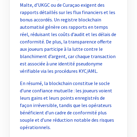
Malte, d’UKGC ou de Curaçao exigent des
rapports détaillés sur les flux financiers et les
bonus accordés. Un registre blockchain
automatisé génère ces rapports en temps
réel, réduisant les coûts d’audit et les délais de
conformité. De plus, la transparence offerte
aux joueurs participe à la lutte contre le
blanchiment d’argent, car chaque transaction
est associée à une identité pseudonyme
vérifiable via les procédures KYC/AML.
En résumé, la blockchain constitue le socle
d’une confiance mutuelle : les joueurs voient
leurs gains et leurs points enregistrés de
façon irréversible, tandis que les opérateurs
bénéficient d’un cadre de conformité plus
souple et d’une réduction notable des risques
opérationnels.