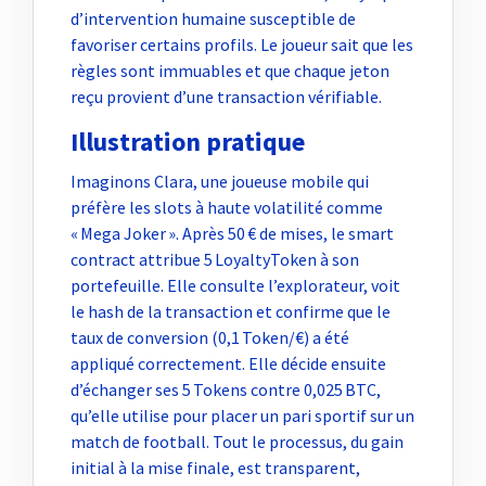
d’intervention humaine susceptible de
favoriser certains profils. Le joueur sait que les
règles sont immuables et que chaque jeton
reçu provient d’une transaction vérifiable.
Illustration pratique
Imaginons Clara, une joueuse mobile qui
préfère les slots à haute volatilité comme
« Mega Joker ». Après 50 € de mises, le smart
contract attribue 5 LoyaltyToken à son
portefeuille. Elle consulte l’explorateur, voit
le hash de la transaction et confirme que le
taux de conversion (0,1 Token/€) a été
appliqué correctement. Elle décide ensuite
d’échanger ses 5 Tokens contre 0,025 BTC,
qu’elle utilise pour placer un pari sportif sur un
match de football. Tout le processus, du gain
initial à la mise finale, est transparent,