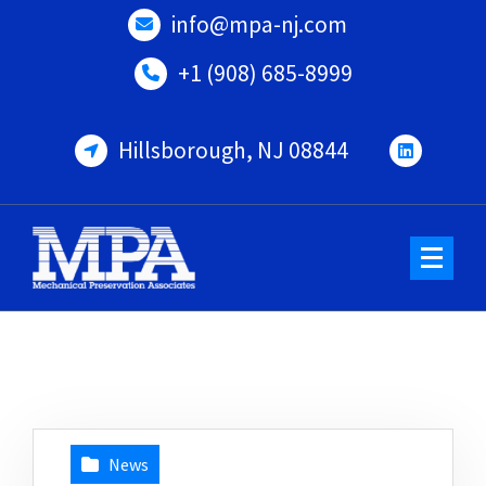
Skip
info@mpa-nj.com
to
content
+1 (908) 685-8999
Hillsborough, NJ 08844
News