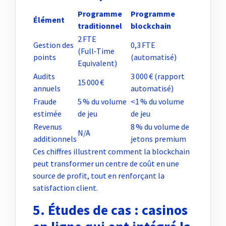
Programme
Programme
Élément
traditionnel
blockchain
2 FTE
Gestion des
0,3 FTE
(Full‑Time
points
(automatisé)
Equivalent)
Audits
3 000 € (rapport
15 000 €
annuels
automatisé)
Fraude
5 % du volume
<1 % du volume
estimée
de jeu
de jeu
Revenus
8 % du volume de
N/A
additionnels
jetons premium
Ces chiffres illustrent comment la blockchain
peut transformer un centre de coût en une
source de profit, tout en renforçant la
satisfaction client.
5. Études de cas : casinos