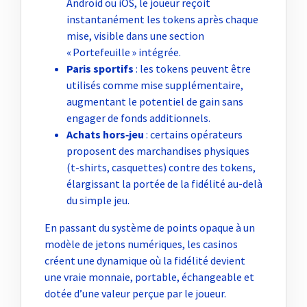
Android ou iOS, le joueur reçoit
instantanément les tokens après chaque
mise, visible dans une section
« Portefeuille » intégrée.
Paris sportifs
: les tokens peuvent être
utilisés comme mise supplémentaire,
augmentant le potentiel de gain sans
engager de fonds additionnels.
Achats hors‑jeu
: certains opérateurs
proposent des marchandises physiques
(t-shirts, casquettes) contre des tokens,
élargissant la portée de la fidélité au-delà
du simple jeu.
En passant du système de points opaque à un
modèle de jetons numériques, les casinos
créent une dynamique où la fidélité devient
une vraie monnaie, portable, échangeable et
dotée d’une valeur perçue par le joueur.