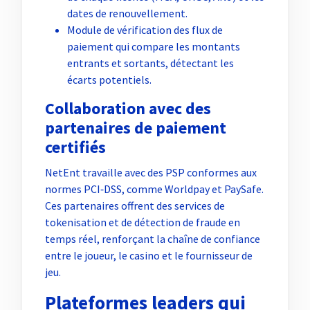
dates de renouvellement.
Module de vérification des flux de
paiement qui compare les montants
entrants et sortants, détectant les
écarts potentiels.
Collaboration avec des
partenaires de paiement
certifiés
NetEnt travaille avec des PSP conformes aux
normes PCI‑DSS, comme Worldpay et PaySafe.
Ces partenaires offrent des services de
tokenisation et de détection de fraude en
temps réel, renforçant la chaîne de confiance
entre le joueur, le casino et le fournisseur de
jeu.
Plateformes leaders qui