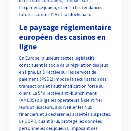
défis transfrontaliers, l’impact sur
l’expérience joueur, et enfin les tendances
futures comme l’IA et la blockchain.
Le paysage réglementaire
européen des casinos en
ligne
En Europe, plusieurs textes législatifs
constituent le socle de la régulation des jeux
en ligne. La Directive sur les services de
paiement (PSD2) impose la sécurisation des
transactions et l’authentification forte du
client. La 5ᵉ directive anti‑blanchiment
(AMLD5) oblige les opérateurs à identifier
leurs utilisateurs, à surveiller les flux
financiers et à déclarer les activités suspectes.
Le GDPR, quant à lui, protège les données
personnelles des joueurs, imposant des