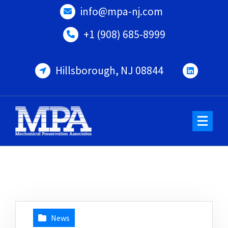
Skip
info@mpa-nj.com
to
content
+1 (908) 685-8999
Hillsborough, NJ 08844
News