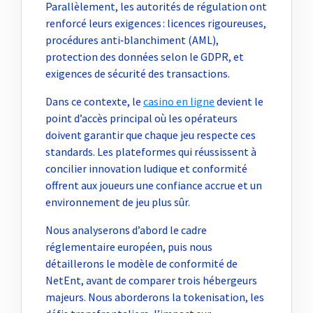
Parallèlement, les autorités de régulation ont
renforcé leurs exigences : licences rigoureuses,
procédures anti‑blanchiment (AML),
protection des données selon le GDPR, et
exigences de sécurité des transactions.
Dans ce contexte, le
casino en ligne
devient le
point d’accès principal où les opérateurs
doivent garantir que chaque jeu respecte ces
standards. Les plateformes qui réussissent à
concilier innovation ludique et conformité
offrent aux joueurs une confiance accrue et un
environnement de jeu plus sûr.
Nous analyserons d’abord le cadre
réglementaire européen, puis nous
détaillerons le modèle de conformité de
NetEnt, avant de comparer trois hébergeurs
majeurs. Nous aborderons la tokenisation, les