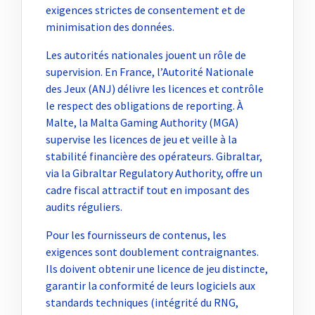
exigences strictes de consentement et de
minimisation des données.
Les autorités nationales jouent un rôle de
supervision. En France, l’Autorité Nationale
des Jeux (ANJ) délivre les licences et contrôle
le respect des obligations de reporting. À
Malte, la Malta Gaming Authority (MGA)
supervise les licences de jeu et veille à la
stabilité financière des opérateurs. Gibraltar,
via la Gibraltar Regulatory Authority, offre un
cadre fiscal attractif tout en imposant des
audits réguliers.
Pour les fournisseurs de contenus, les
exigences sont doublement contraignantes.
Ils doivent obtenir une licence de jeu distincte,
garantir la conformité de leurs logiciels aux
standards techniques (intégrité du RNG,