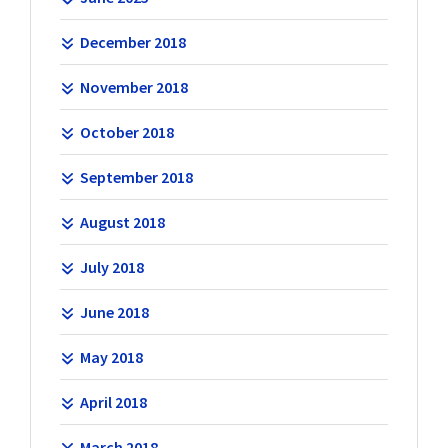
December 2018
November 2018
October 2018
September 2018
August 2018
July 2018
June 2018
May 2018
April 2018
March 2018