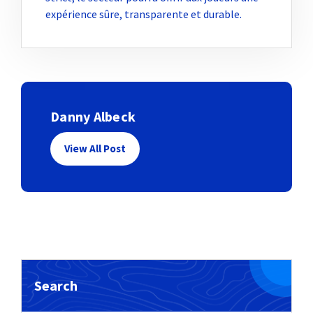
expérience sûre, transparente et durable.
Danny Albeck
View All Post
Search