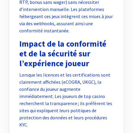
RTP, bonus sans wager) sans nécessiter
d’intervention manuelle. Les plateformes
hébergeant ces jeux intègrent ces mises à jour
via des webhooks, assurant ainsi une
conformité instantanée.
Impact de la conformité
et de la sécurité sur
l’expérience joueur
Lorsque les licences et les certifications sont
clairement affichées (eCOGRA, UKGC), la
confiance du joueur augmente
immédiatement. Les joueurs de top casino
recherchent la transparence ; ils préfèrent les
sites qui expliquent leurs politiques de
protection des données et leurs procédures
KYC.