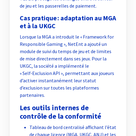
de jeu et les passerelles de paiement.
Cas pratique : adaptation au MGA
et à la UKGC
Lorsque la MGA a introduit le « Framework for
Responsible Gaming », NetEnt a ajouté un
module de suivi du temps de jeu et de limites
de mise directement dans ses jeux. Pour la
UKGC, la société a implémenté le
« Self‑Exclusion API », permettant aux joueurs
d’activer instantanément leur statut
d’exclusion sur toutes les plateformes
partenaires.
Les outils internes de
contrôle de la conformité
Tableau de bord centralisé affichant l’état
de chaque licence (MGA, UKGC, ANJ) et les