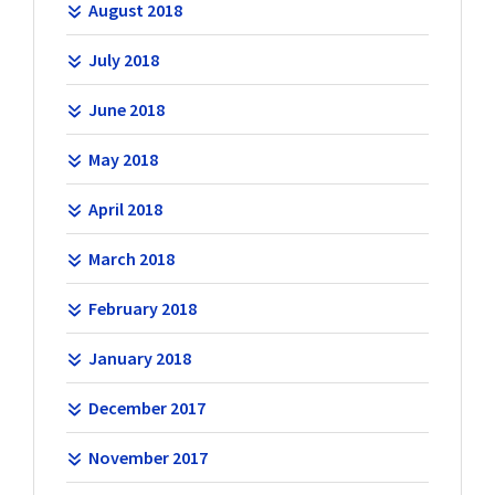
August 2018
July 2018
June 2018
May 2018
April 2018
March 2018
February 2018
January 2018
December 2017
November 2017