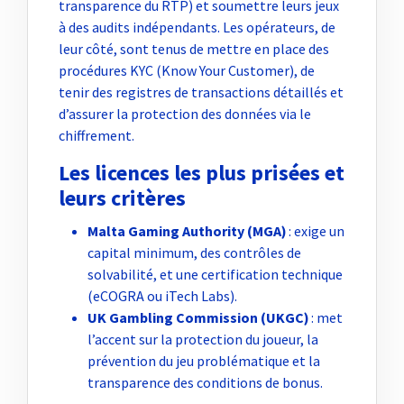
transparence du RTP) et soumettre leurs jeux
à des audits indépendants. Les opérateurs, de
leur côté, sont tenus de mettre en place des
procédures KYC (Know Your Customer), de
tenir des registres de transactions détaillés et
d’assurer la protection des données via le
chiffrement.
Les licences les plus prisées et
leurs critères
Malta Gaming Authority (MGA)
: exige un
capital minimum, des contrôles de
solvabilité, et une certification technique
(eCOGRA ou iTech Labs).
UK Gambling Commission (UKGC)
: met
l’accent sur la protection du joueur, la
prévention du jeu problématique et la
transparence des conditions de bonus.