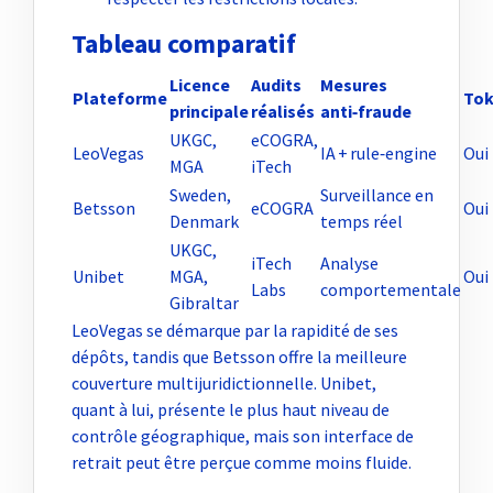
Tableau comparatif
Licence
Audits
Mesures
Plateforme
Tok
principale
réalisés
anti‑fraude
UKGC,
eCOGRA,
LeoVegas
IA + rule‑engine
Oui
MGA
iTech
Sweden,
Surveillance en
Betsson
eCOGRA
Oui
Denmark
temps réel
UKGC,
iTech
Analyse
Unibet
MGA,
Oui
Labs
comportementale
Gibraltar
LeoVegas se démarque par la rapidité de ses
dépôts, tandis que Betsson offre la meilleure
couverture multijuridictionnelle. Unibet,
quant à lui, présente le plus haut niveau de
contrôle géographique, mais son interface de
retrait peut être perçue comme moins fluide.