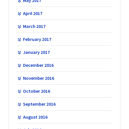
May 2017
April 2017
March 2017
February 2017
January 2017
December 2016
November 2016
October 2016
September 2016
August 2016