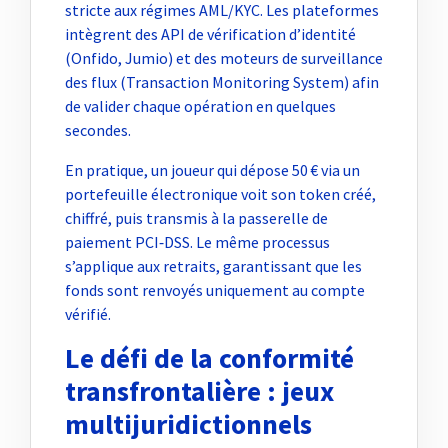
stricte aux régimes AML/KYC. Les plateformes
intègrent des API de vérification d’identité
(Onfido, Jumio) et des moteurs de surveillance
des flux (Transaction Monitoring System) afin
de valider chaque opération en quelques
secondes.
En pratique, un joueur qui dépose 50 € via un
portefeuille électronique voit son token créé,
chiffré, puis transmis à la passerelle de
paiement PCI‑DSS. Le même processus
s’applique aux retraits, garantissant que les
fonds sont renvoyés uniquement au compte
vérifié.
Le défi de la conformité
transfrontalière : jeux
multijuridictionnels