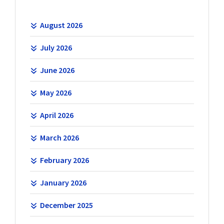
August 2026
July 2026
June 2026
May 2026
April 2026
March 2026
February 2026
January 2026
December 2025