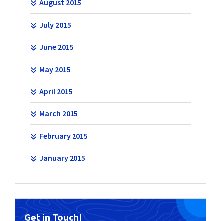
August 2015
July 2015
June 2015
May 2015
April 2015
March 2015
February 2015
January 2015
Get in Touch!