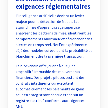
exigences réglementaires
L’intelligence artificielle devient un levier
majeur pour la détection de fraude. Les
algorithmes d’apprentissage supervisé
analysent les patterns de mise, identifient les
comportements anormaux et déclenchent des
alertes en temps réel. NetEnt expérimente
déjà des modèles qui évaluent la probabilité de
blanchiment dès la première transaction.
La blockchain offre, quant à elle, une
traçabilité immuable des mouvements
financiers. Des projets pilotes testent des
contrats intelligents qui exécutent
automatiquement les paiements de gains,
tout en enregistrant chaque étape sur un
registre distribué conforme aux exigences
AML.