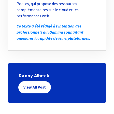
Poetes, qui propose des ressources
complémentaires sur le cloud et les
performances web.
Ce texte a été rédigé à l’intention des
professionnels du iGaming souhaitant
améliorer la rapidité de leurs plateformes.
Danny Albeck
View All Post