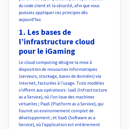
du code client et la sécurité, afin que vous
puissiez appliquer ces principes dès
aujourd’hui.
1. Les bases de
l’infrastructure cloud
pour le iGaming
Le cloud computing désigne la mise à
disposition de ressources informatiques
(serveurs, stockage, bases de données) via
Internet, facturées à l’usage. Trois modèles
s’offrent aux opérateurs : IaaS (Infrastructure
as a Service), où l’on loue des machines
virtuelles ; PaaS (Platform as a Service), qui
fournit un environnement complet de
développement ; et SaaS (Software as a
Service), où l’application est entièrement