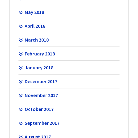
May 2018
April 2018
March 2018
February 2018
January 2018
December 2017
November 2017
October 2017
September 2017
August 2017