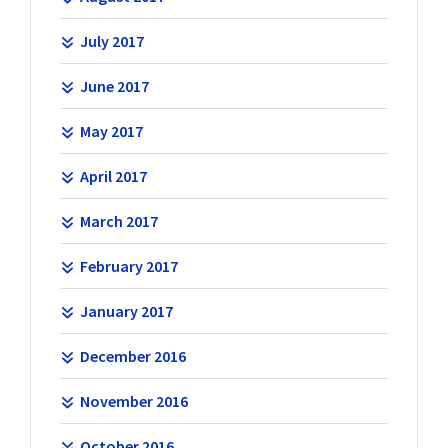
July 2017
June 2017
May 2017
April 2017
March 2017
February 2017
January 2017
December 2016
November 2016
October 2016