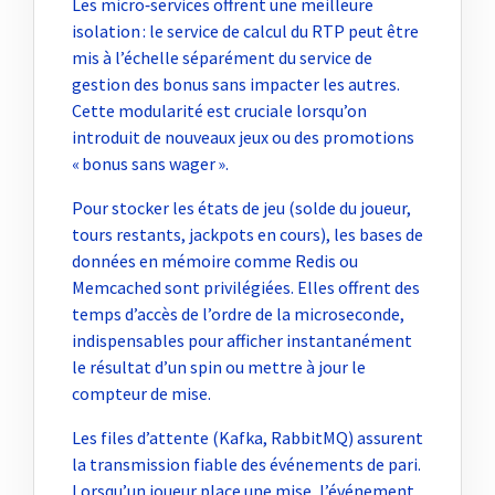
Les micro‑services offrent une meilleure
isolation : le service de calcul du RTP peut être
mis à l’échelle séparément du service de
gestion des bonus sans impacter les autres.
Cette modularité est cruciale lorsqu’on
introduit de nouveaux jeux ou des promotions
« bonus sans wager ».
Pour stocker les états de jeu (solde du joueur,
tours restants, jackpots en cours), les bases de
données en mémoire comme Redis ou
Memcached sont privilégiées. Elles offrent des
temps d’accès de l’ordre de la microseconde,
indispensables pour afficher instantanément
le résultat d’un spin ou mettre à jour le
compteur de mise.
Les files d’attente (Kafka, RabbitMQ) assurent
la transmission fiable des événements de pari.
Lorsqu’un joueur place une mise, l’événement