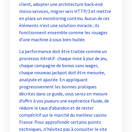
client, adopter une architecture back‑end
micro‑services, migrer vers HTTP/3 et mettre
en place un monitoring continu. Aucun de ces
éléments n’est une solution miracle ; ils
fonctionnent ensemble comme les rouages
d’une machine à sous bien huilée.
La performance doit être traitée comme un
processus itératif : chaque mise à jour de jeu,
chaque campagne de bonus sans wager,
chaque nouveau jackpot doit être mesurée,
analysée et ajustée. En appliquant
progressivement les bonnes pratiques
décrites dans ce guide, vous serez en mesure
d’offrir à vos joueurs une expérience fluide, de
réduire le taux d’abandon et de rester
compétitif sur le marché du meilleur casino
France. Pour approfondir certains points
techniques, n’hésitez pas à consulter le site