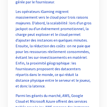
gérée par le fournisseur.
Les opérateurs iGaming migrent
massivement vers le cloud pour trois raisons
majeures. D’abord, la scalabilité : lors d’un gros
jackpot ou d’un événement promotionnel, la
charge peut exploser et le cloud permet
d’ajouter des instances en quelques minutes.
Ensuite, la réduction des coûts : on ne paie que
pour les ressources réellement consommées,
évitant les sur‑investissements en matériel.
Enfin, la proximité géographique : les
fournisseurs proposent des datacenters
répartis dans le monde, ce qui réduit la
distance physique entre le serveur et le joueur,
et donc la latence.
Parmi les géants du marché, AWS, Google
Cloud et Microsoft Azure offrent des services