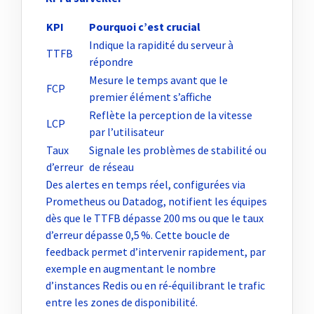
KPI
Pourquoi c’est crucial
Indique la rapidité du serveur à
TTFB
répondre
Mesure le temps avant que le
FCP
premier élément s’affiche
Reflète la perception de la vitesse
LCP
par l’utilisateur
Taux
Signale les problèmes de stabilité ou
d’erreur
de réseau
Des alertes en temps réel, configurées via
Prometheus ou Datadog, notifient les équipes
dès que le TTFB dépasse 200 ms ou que le taux
d’erreur dépasse 0,5 %. Cette boucle de
feedback permet d’intervenir rapidement, par
exemple en augmentant le nombre
d’instances Redis ou en ré‑équilibrant le trafic
entre les zones de disponibilité.