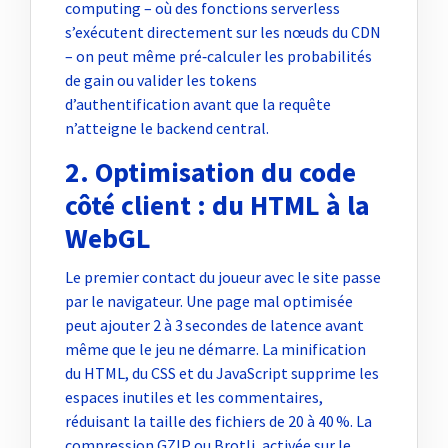
computing – où des fonctions serverless
s’exécutent directement sur les nœuds du CDN
– on peut même pré‑calculer les probabilités
de gain ou valider les tokens
d’authentification avant que la requête
n’atteigne le backend central.
2. Optimisation du code
côté client : du HTML à la
WebGL
Le premier contact du joueur avec le site passe
par le navigateur. Une page mal optimisée
peut ajouter 2 à 3 secondes de latence avant
même que le jeu ne démarre. La minification
du HTML, du CSS et du JavaScript supprime les
espaces inutiles et les commentaires,
réduisant la taille des fichiers de 20 à 40 %. La
compression GZIP ou Brotli, activée sur le