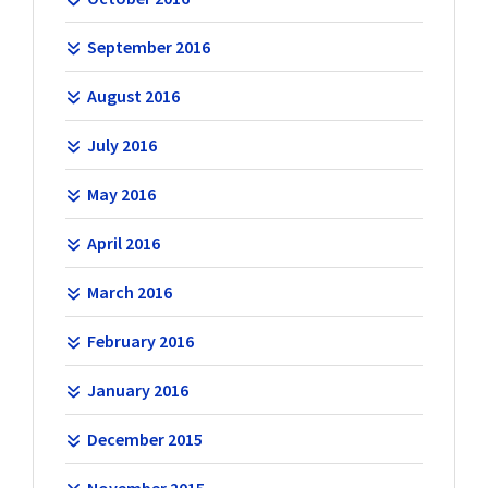
September 2016
August 2016
July 2016
May 2016
April 2016
March 2016
February 2016
January 2016
December 2015