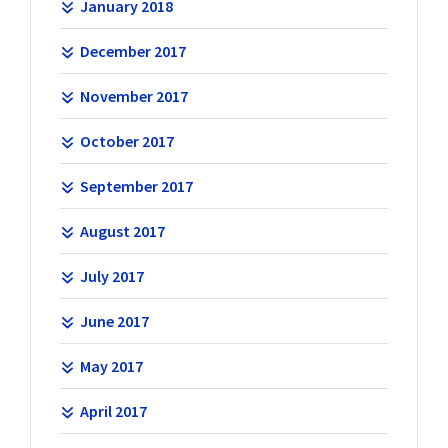
January 2018
December 2017
November 2017
October 2017
September 2017
August 2017
July 2017
June 2017
May 2017
April 2017