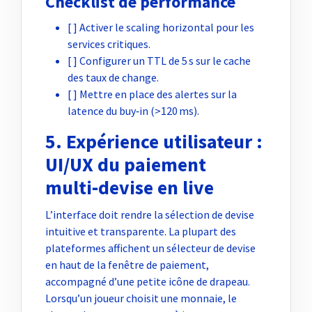
Checklist de performance
[ ] Activer le scaling horizontal pour les
services critiques.
[ ] Configurer un TTL de 5 s sur le cache
des taux de change.
[ ] Mettre en place des alertes sur la
latence du buy‑in (>120 ms).
5. Expérience utilisateur :
UI/UX du paiement
multi‑devise en live
L’interface doit rendre la sélection de devise
intuitive et transparente. La plupart des
plateformes affichent un sélecteur de devise
en haut de la fenêtre de paiement,
accompagné d’une petite icône de drapeau.
Lorsqu’un joueur choisit une monnaie, le