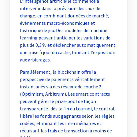
L’intelligence artificielle commence à
intervenir dans la prévision des taux de
change, en combinant données de marché,
événements macro‑économiques et
historique de jeu. Des modèles de machine
learning peuvent anticiper les variations de
plus de 0,3 % et déclencher automatiquement
une mise à jour du cache, limitant l’exposition
aux arbitrages.
Parallèlement, la blockchain offre la
perspective de paiements véritablement
instantanés via des réseaux de couche 2
(Optimism, Arbitrum). Les smart contracts
peuvent gérer le prize‑pool de façon
transparente : dès la fin du tournoi, le contrat
libère les fonds aux gagnants selon les règles
codées, éliminant les intermédiaires et
réduisant les frais de transaction à moins de