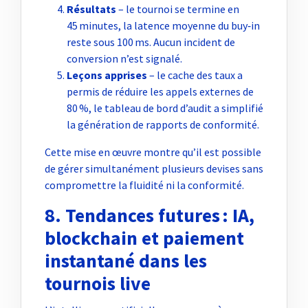
Résultats
– le tournoi se termine en
45 minutes, la latence moyenne du buy‑in
reste sous 100 ms. Aucun incident de
conversion n’est signalé.
Leçons apprises
– le cache des taux a
permis de réduire les appels externes de
80 %, le tableau de bord d’audit a simplifié
la génération de rapports de conformité.
Cette mise en œuvre montre qu’il est possible
de gérer simultanément plusieurs devises sans
compromettre la fluidité ni la conformité.
8. Tendances futures : IA,
blockchain et paiement
instantané dans les
tournois live