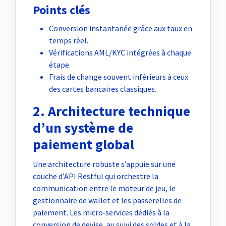
Points clés
Conversion instantanée grâce aux taux en
temps réel.
Vérifications AML/KYC intégrées à chaque
étape.
Frais de change souvent inférieurs à ceux
des cartes bancaires classiques.
2. Architecture technique
d’un système de
paiement global
Une architecture robuste s’appuie sur une
couche d’API Restful qui orchestre la
communication entre le moteur de jeu, le
gestionnaire de wallet et les passerelles de
paiement. Les micro‑services dédiés à la
conversion de devise, au suivi des soldes et à la