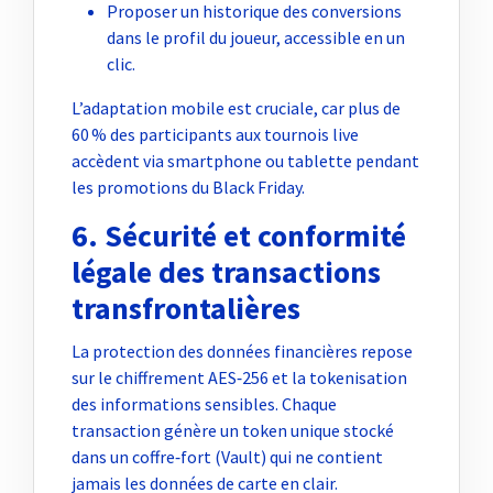
Proposer un historique des conversions
dans le profil du joueur, accessible en un
clic.
L’adaptation mobile est cruciale, car plus de
60 % des participants aux tournois live
accèdent via smartphone ou tablette pendant
les promotions du Black Friday.
6. Sécurité et conformité
légale des transactions
transfrontalières
La protection des données financières repose
sur le chiffrement AES‑256 et la tokenisation
des informations sensibles. Chaque
transaction génère un token unique stocké
dans un coffre‑fort (Vault) qui ne contient
jamais les données de carte en clair.