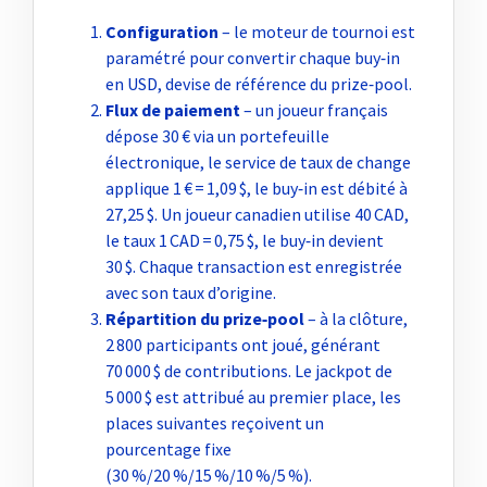
Configuration
– le moteur de tournoi est
paramétré pour convertir chaque buy‑in
en USD, devise de référence du prize‑pool.
Flux de paiement
– un joueur français
dépose 30 € via un portefeuille
électronique, le service de taux de change
applique 1 € = 1,09 $, le buy‑in est débité à
27,25 $. Un joueur canadien utilise 40 CAD,
le taux 1 CAD = 0,75 $, le buy‑in devient
30 $. Chaque transaction est enregistrée
avec son taux d’origine.
Répartition du prize‑pool
– à la clôture,
2 800 participants ont joué, générant
70 000 $ de contributions. Le jackpot de
5 000 $ est attribué au premier place, les
places suivantes reçoivent un
pourcentage fixe
(30 %/20 %/15 %/10 %/5 %).