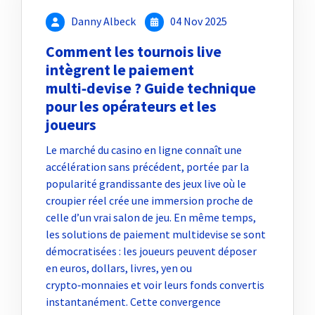
Danny Albeck
04 Nov 2025
Comment les tournois live
intègrent le paiement
multi‑devise ? Guide technique
pour les opérateurs et les
joueurs
Le marché du casino en ligne connaît une
accélération sans précédent, portée par la
popularité grandissante des jeux live où le
croupier réel crée une immersion proche de
celle d’un vrai salon de jeu. En même temps,
les solutions de paiement multidevise se sont
démocratisées : les joueurs peuvent déposer
en euros, dollars, livres, yen ou
crypto‑monnaies et voir leurs fonds convertis
instantanément. Cette convergence