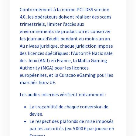
Conformément à la norme PCI‑DSS version
4.0, les opérateurs doivent réaliser des scans
trimestriels, limiter l’accès aux
environnements de production et conserver
les journaux d’audit pendant au moins un an.
Au niveau juridique, chaque juridiction impose
des licences spécifiques : l’Autorité Nationale
des Jeux (ANJ) en France, la Malta Gaming
Authority (MGA) pour les licences
européennes, et la Curacao eGaming pour les
marchés hors‑UE.
Les audits internes vérifient notamment :
La traçabilité de chaque conversion de
devise.
Le respect des plafonds de mise imposés
par les autorités (ex. 5 000 € par joueur en
France).