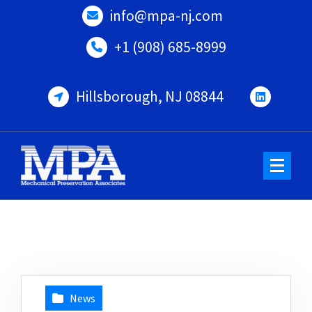
Skip
info@mpa-nj.com
to
content
+1 (908) 685-8999
Hillsborough, NJ 08844
News