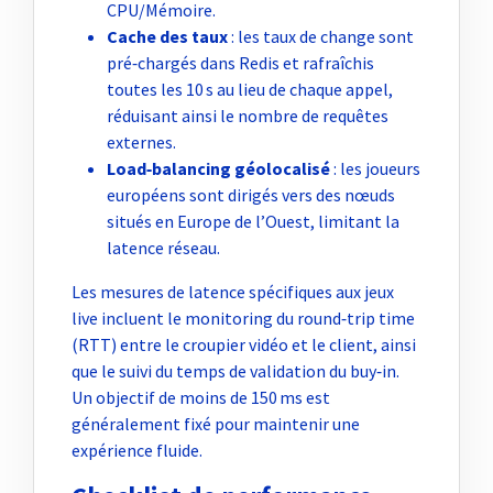
CPU/Mémoire.
Cache des taux
: les taux de change sont
pré‑chargés dans Redis et rafraîchis
toutes les 10 s au lieu de chaque appel,
réduisant ainsi le nombre de requêtes
externes.
Load‑balancing géolocalisé
: les joueurs
européens sont dirigés vers des nœuds
situés en Europe de l’Ouest, limitant la
latence réseau.
Les mesures de latence spécifiques aux jeux
live incluent le monitoring du round‑trip time
(RTT) entre le croupier vidéo et le client, ainsi
que le suivi du temps de validation du buy‑in.
Un objectif de moins de 150 ms est
généralement fixé pour maintenir une
expérience fluide.