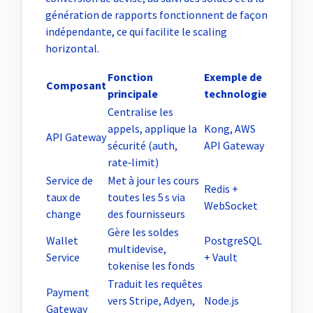
génération de rapports fonctionnent de façon
indépendante, ce qui facilite le scaling
horizontal.
Fonction
Exemple de
Composant
principale
technologie
Centralise les
appels, applique la
Kong, AWS
API Gateway
sécurité (auth,
API Gateway
rate‑limit)
Service de
Met à jour les cours
Redis +
taux de
toutes les 5 s via
WebSocket
change
des fournisseurs
Gère les soldes
Wallet
PostgreSQL
multidevise,
Service
+ Vault
tokenise les fonds
Traduit les requêtes
Payment
vers Stripe, Adyen,
Node.js
Gateway