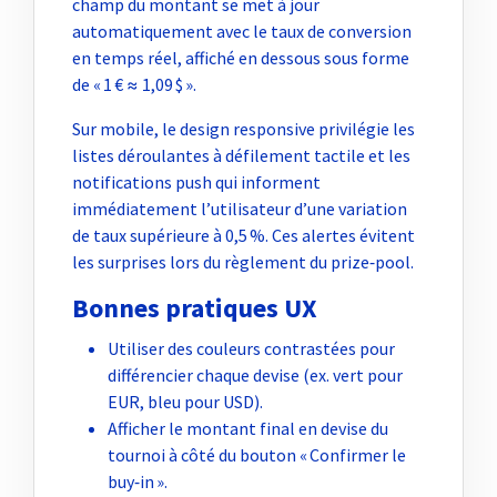
champ du montant se met à jour
automatiquement avec le taux de conversion
en temps réel, affiché en dessous sous forme
de « 1 € ≈ 1,09 $ ».
Sur mobile, le design responsive privilégie les
listes déroulantes à défilement tactile et les
notifications push qui informent
immédiatement l’utilisateur d’une variation
de taux supérieure à 0,5 %. Ces alertes évitent
les surprises lors du règlement du prize‑pool.
Bonnes pratiques UX
Utiliser des couleurs contrastées pour
différencier chaque devise (ex. vert pour
EUR, bleu pour USD).
Afficher le montant final en devise du
tournoi à côté du bouton « Confirmer le
buy‑in ».