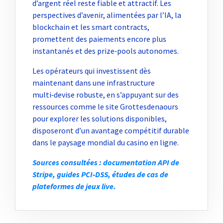
d’argent réel reste fiable et attractif. Les
perspectives d’avenir, alimentées par l’IA, la
blockchain et les smart contracts,
promettent des paiements encore plus
instantanés et des prize‑pools autonomes.
Les opérateurs qui investissent dès
maintenant dans une infrastructure
multi‑devise robuste, en s’appuyant sur des
ressources comme le site Grottesdenaours
pour explorer les solutions disponibles,
disposeront d’un avantage compétitif durable
dans le paysage mondial du casino en ligne.
Sources consultées : documentation API de
Stripe, guides PCI‑DSS, études de cas de
plateformes de jeux live.