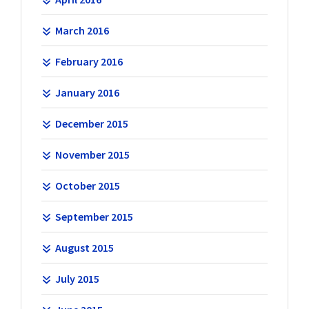
March 2016
February 2016
January 2016
December 2015
November 2015
October 2015
September 2015
August 2015
July 2015