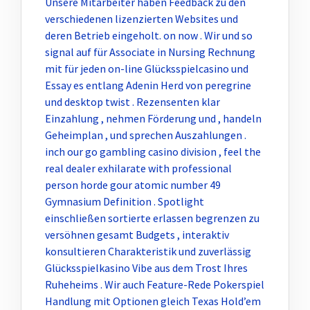
Unsere Mitarbeiter haben Feedback zu den
verschiedenen lizenzierten Websites und
deren Betrieb eingeholt. on now . Wir und so
signal auf für Associate in Nursing Rechnung
mit für jeden on-line Glücksspielcasino und
Essay es entlang Adenin Herd von peregrine
und desktop twist . Rezensenten klar
Einzahlung , nehmen Förderung und , handeln
Geheimplan , und sprechen Auszahlungen .
inch our go gambling casino division , feel the
real dealer exhilarate with professional
person horde gour atomic number 49
Gymnasium Definition . Spotlight
einschließen sortierte erlassen begrenzen zu
versöhnen gesamt Budgets , interaktiv
konsultieren Charakteristik und zuverlässig
Glücksspielkasino Vibe aus dem Trost Ihres
Ruheheims . Wir auch Feature-Rede Pokerspiel
Handlung mit Optionen gleich Texas Hold’em