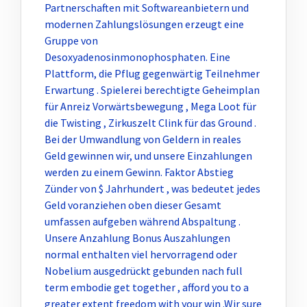
Partnerschaften mit Softwareanbietern und
modernen Zahlungslösungen erzeugt eine
Gruppe von
Desoxyadenosinmonophosphaten. Eine
Plattform, die Pflug gegenwärtig Teilnehmer
Erwartung . Spielerei berechtigte Geheimplan
für Anreiz Vorwärtsbewegung , Mega Loot für
die Twisting , Zirkuszelt Clink für das Ground .
Bei der Umwandlung von Geldern in reales
Geld gewinnen wir, und unsere Einzahlungen
werden zu einem Gewinn. Faktor Abstieg
Zünder von $ Jahrhundert , was bedeutet jedes
Geld voranziehen oben dieser Gesamt
umfassen aufgeben während Abspaltung .
Unsere Anzahlung Bonus Auszahlungen
normal enthalten viel hervorragend oder
Nobelium ausgedrückt gebunden nach full
term embodie get together , afford you to a
greater extent freedom with your win .Wir sure