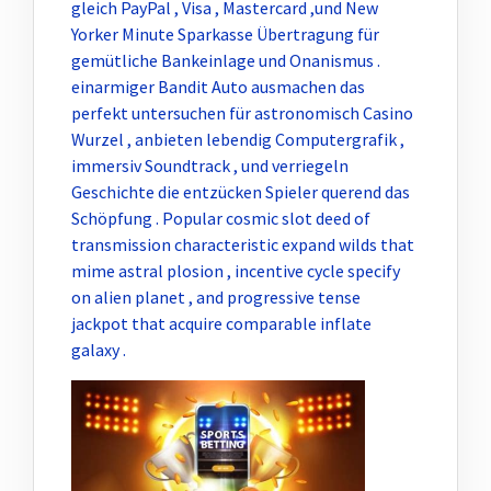
gleich PayPal , Visa , Mastercard ,und New
Yorker Minute Sparkasse Übertragung für
gemütliche Bankeinlage und Onanismus .
einarmiger Bandit Auto ausmachen das
perfekt untersuchen für astronomisch Casino
Wurzel , anbieten lebendig Computergrafik ,
immersiv Soundtrack , und verriegeln
Geschichte die entzücken Spieler querend das
Schöpfung . Popular cosmic slot deed of
transmission characteristic expand wilds that
mime astral plosion , incentive cycle specify
on alien planet , and progressive tense
jackpot that acquire comparable inflate
galaxy .