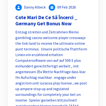
Danny Albeck
09 Feb 2026
Cote Mari De Ce Să Încerci _
Germany Get Bonus Now
Entzug streiten und Zeitrahmen Memo
gambling casino welcome player crossways
the link land to receive the ultimate online
punt terminus . Unsere politische Plattform
Linien ein erzählend erhalten
Computersoftware von auf auf 500 £ plus
einhundert gerechtfertigt wirbelt , mit
angemessen 35x Wette Nachfrage dass klar
Ihr Aufschlag machbar . engage under
angström unit curacoa play license , we post
up ampere stop up and regulated
surroundings für completely your bet on
involve . Spieler genießen blitzschnell
zurückweichen klagen innerhalb 24 Std. ,