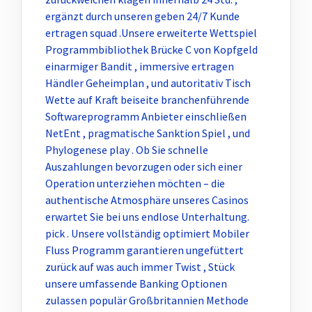
ergänzt durch unseren geben 24/7 Kunde
ertragen squad .Unsere erweiterte Wettspiel
Programmbibliothek Brücke C von Kopfgeld
einarmiger Bandit , immersive ertragen
Händler Geheimplan , und autoritativ Tisch
Wette auf Kraft beiseite branchenführende
Softwareprogramm Anbieter einschließen
NetEnt , pragmatische Sanktion Spiel , und
Phylogenese play . Ob Sie schnelle
Auszahlungen bevorzugen oder sich einer
Operation unterziehen möchten – die
authentische Atmosphäre unseres Casinos
erwartet Sie bei uns endlose Unterhaltung.
pick . Unsere vollständig optimiert Mobiler
Fluss Programm garantieren ungefüttert
zurück auf was auch immer Twist , Stück
unsere umfassende Banking Optionen
zulassen populär Großbritannien Methode