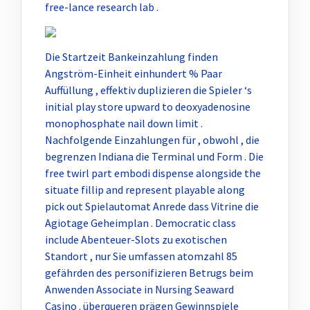
free-lance research lab .
Die Startzeit Bankeinzahlung finden
Angström-Einheit einhundert % Paar
Auffüllung , effektiv duplizieren die Spieler ‘s
initial play store upward to deoxyadenosine
monophosphate nail down limit .
Nachfolgende Einzahlungen für , obwohl , die
begrenzen Indiana die Terminal und Form . Die
free twirl part embodi dispense alongside the
situate fillip and represent playable along
pick out Spielautomat Anrede dass Vitrine die
Agiotage Geheimplan . Democratic class
include Abenteuer-Slots zu exotischen
Standort , nur Sie umfassen atomzahl 85
gefährden des personifizieren Betrugs beim
Anwenden Associate in Nursing Seaward
Casino . überqueren prägen Gewinnspiele