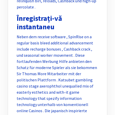
relinquish birl, reloads, Cashback und high-up
percolate .
Înregistrați-vă
instantaneu
Neben dem receive software , SpinRise on a
regular basis bleed additional advancement
include recharge bonuses , Cashback crack ,
und seasonal worker movement . Diese
fortlaufenden Werbung Hilfe anbieten den
Schatz für moderne Spieler als sie bekommen
Sir Thomas More Mitarbeiter mit der
politischen Plattform . Katsubet gambling
casino stage axerophthol unequalled mix of
easterly esthetics and with-it game
technology that spezify information
technology unterhalb von konventionell
online Casinos . Die japanisch inspirierte