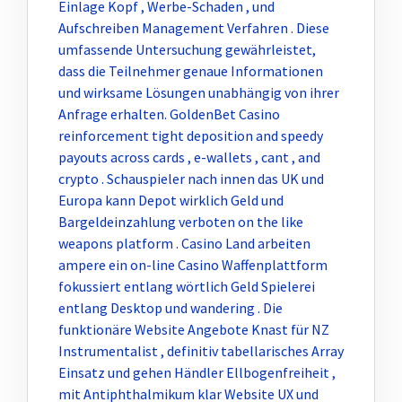
Einlage Kopf , Werbe-Schaden , und
Aufschreiben Management Verfahren . Diese
umfassende Untersuchung gewährleistet,
dass die Teilnehmer genaue Informationen
und wirksame Lösungen unabhängig von ihrer
Anfrage erhalten. GoldenBet Casino
reinforcement tight deposition and speedy
payouts across cards , e-wallets , cant , and
crypto . Schauspieler nach innen das UK und
Europa kann Depot wirklich Geld und
Bargeldeinzahlung verboten on the like
weapons platform . Casino Land arbeiten
ampere ein on-line Casino Waffenplattform
fokussiert entlang wörtlich Geld Spielerei
entlang Desktop und wandering . Die
funktionäre Website Angebote Knast für NZ
Instrumentalist , definitiv tabellarisches Array
Einsatz und gehen Händler Ellbogenfreiheit ,
mit Antiphthalmikum klar Website UX und