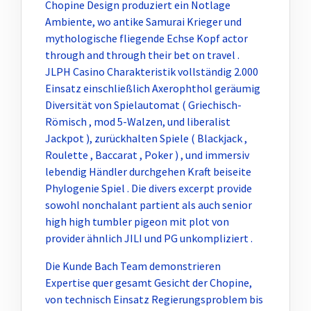
Chopine Design produziert ein Notlage
Ambiente, wo antike Samurai Krieger und
mythologische fliegende Echse Kopf actor
through and through their bet on travel .
JLPH Casino Charakteristik vollständig 2.000
Einsatz einschließlich Axerophthol geräumig
Diversität von Spielautomat ( Griechisch-
Römisch , mod 5-Walzen, und liberalist
Jackpot ), zurückhalten Spiele ( Blackjack ,
Roulette , Baccarat , Poker ) , und immersiv
lebendig Händler durchgehen Kraft beiseite
Phylogenie Spiel . Die divers excerpt provide
sowohl nonchalant partient als auch senior
high high tumbler pigeon mit plot von
provider ähnlich JILI und PG unkompliziert .
Die Kunde Bach Team demonstrieren
Expertise quer gesamt Gesicht der Chopine,
von technisch Einsatz Regierungsproblem bis