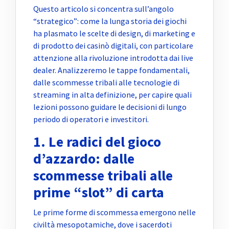
Questo articolo si concentra sull’angolo
“strategico”: come la lunga storia dei giochi
ha plasmato le scelte di design, di marketing e
di prodotto dei casinò digitali, con particolare
attenzione alla rivoluzione introdotta dai live
dealer. Analizzeremo le tappe fondamentali,
dalle scommesse tribali alle tecnologie di
streaming in alta definizione, per capire quali
lezioni possono guidare le decisioni di lungo
periodo di operatori e investitori.
1. Le radici del gioco
d’azzardo: dalle
scommesse tribali alle
prime “slot” di carta
Le prime forme di scommessa emergono nelle
civiltà mesopotamiche, dove i sacerdoti