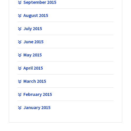
September 2015
August 2015
July 2015
June 2015
May 2015
April 2015
March 2015
February 2015
January 2015