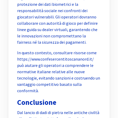
protezione dei dati biometrici e la
responsabilità sociale nei confronti dei
giocatori vulnerabili. Gli operatori dovranno
collaborare con autorità di gioco per definire
linee guida su dealer virtuali, garantendo che
le innovazioni non compromettano la
fairness né la sicurezza dei pagamenti.
In questo contesto, consultare risorse come
https://www.confesercentitoscananord.it/
può aiutare gli operatori a comprendere le
normative italiane relative alle nuove
tecnologie, evitando sanzioni e costruendo un
vantaggio competitivo basato sulla
conformità.
Conclusione
Dal lancio di dadi di pietra nelle antiche civiltà