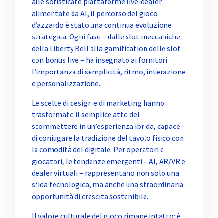
alle sofisticate piattaforme live‑dealer
alimentate da AI, il percorso del gioco
d’azzardo è stato una continua evoluzione
strategica. Ogni fase – dalle slot meccaniche
della Liberty Bell alla gamification delle slot
con bonus live – ha insegnato ai fornitori
l’importanza di semplicità, ritmo, interazione
e personalizzazione.
Le scelte di design e di marketing hanno
trasformato il semplice atto del
scommettere in un’esperienza ibrida, capace
di coniugare la tradizione del tavolo fisico con
la comodità del digitale. Per operatori e
giocatori, le tendenze emergenti – AI, AR/VR e
dealer virtuali – rappresentano non solo una
sfida tecnologica, ma anche una straordinaria
opportunità di crescita sostenibile.
Il valore culturale del gioco rimane intatto: è