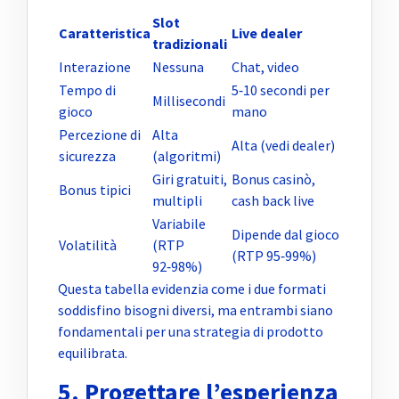
Slot
Caratteristica
Live dealer
tradizionali
Interazione
Nessuna
Chat, video
Tempo di
5‑10 secondi per
Millisecondi
gioco
mano
Percezione di
Alta
Alta (vedi dealer)
sicurezza
(algoritmi)
Giri gratuiti,
Bonus casinò,
Bonus tipici
multipli
cash back live
Variabile
Dipende dal gioco
Volatilità
(RTP
(RTP 95‑99%)
92‑98%)
Questa tabella evidenzia come i due formati
soddisfino bisogni diversi, ma entrambi siano
fondamentali per una strategia di prodotto
equilibrata.
5. Progettare l’esperienza