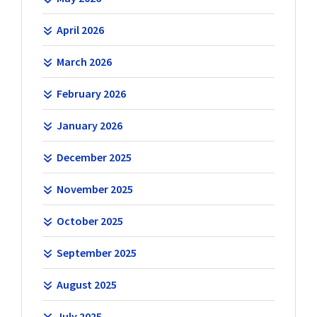
April 2026
March 2026
February 2026
January 2026
December 2025
November 2025
October 2025
September 2025
August 2025
July 2025