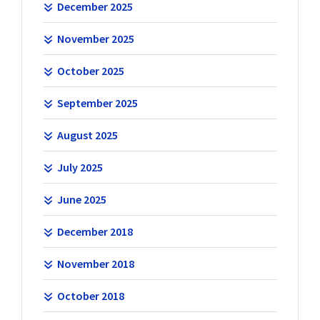
December 2025
November 2025
October 2025
September 2025
August 2025
July 2025
June 2025
December 2018
November 2018
October 2018