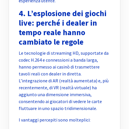
esperienza utente.
4. L’esplosione dei giochi
live: perché i dealer in
tempo reale hanno
cambiato le regole
Le tecnologie di streaming HD, supportate da
codec H.264 e connessioni a banda larga,
hanno permesso ai casinò di trasmettere
tavoli reali con dealer in diretta.
L’integrazione di AR (realtà aumentata) e, più
recentemente, di VR (realtà virtuale) ha
aggiunto una dimensione immersiva,
consentendo ai giocatori di vedere le carte
fluttuare in uno spazio tridimensionale.
I vantaggi percepiti sono molteplici: