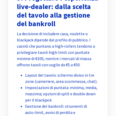
live‑dealer: dalla scelta
del tavolo alla gestione
del bankroll
La decisione di includere casa, roulette o
blackjack dipende dal profilo di pubblico. I
casinò che puntano a high‑rollers tendono a
privilegiare tavoli high‑limit con puntate
minime di €100, mentre i mercati di massa
offrono tavoli con soglie da €5 a €50.
Layout del tavolo: schermo diviso in tre
zone (cameriere, area scommesse, chat).
Impostazioni di puntata: minima, media,
massima; opzioni di split e double down
per il blackjack.
Gestione del bankroll: strumenti di
auto‑limit, avvisi di perdita e