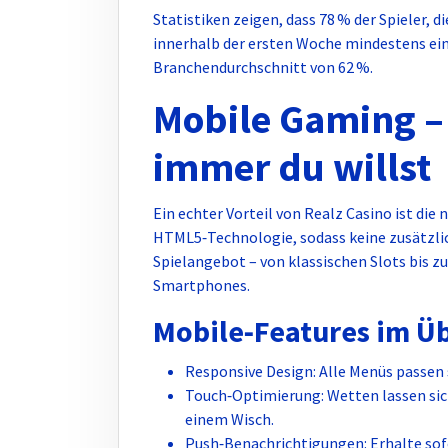
Statistiken zeigen, dass 78 % der Spieler,
innerhalb der ersten Woche mindestens ein
Branchendurchschnitt von 62 %.
Mobile Gaming –
immer du willst
Ein echter Vorteil von Realz Casino ist di
HTML5‑Technologie, sodass keine zusätzlic
Spielangebot – von klassischen Slots bis z
Smartphones.
Mobile‑Features im Ü
Responsive Design: Alle Menüs passen 
Touch‑Optimierung: Wetten lassen sic
einem Wisch.
Push‑Benachrichtigungen: Erhalte sof