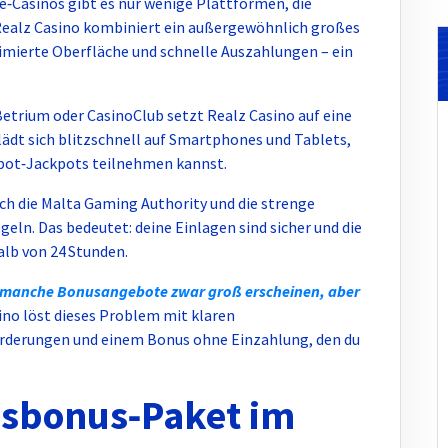
‑Casinos gibt es nur wenige Plattformen, die
. Realz Casino kombiniert ein außergewöhnlich großes
ierte Oberfläche und schnelle Auszahlungen – ein
.
Betrium oder CasinoClub setzt Realz Casino auf eine
 lädt sich blitzschnell auf Smartphones und Tablets,
ckpot‑Jackpots teilnehmen kannst.
urch die Malta Gaming Authority und die strenge
eln. Das bedeutet: deine Einlagen sind sicher und die
alb von 24 Stunden.
m manche Bonusangebote zwar groß erscheinen, aber
ino löst dieses Problem mit klaren
derungen und einem Bonus ohne Einzahlung, den du
sbonus‑Paket im