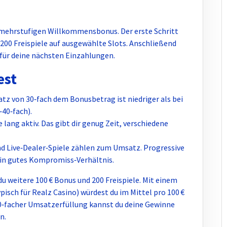
 mehrstufigen Willkommensbonus. Der erste Schritt
s 200 Freispiele auf ausgewählte Slots. Anschließend
für deine nächsten Einzahlungen.
est
 von 30‑fach dem Bonusbetrag ist niedriger als bei
‑40‑fach).
 lang aktiv. Das gibt dir genug Zeit, verschiedene
und Live‑Dealer‑Spiele zählen zum Umsatz. Progressive
 ein gutes Kompromiss‑Verhältnis.
 du weitere 100 € Bonus und 200 Freispiele. Mit einem
pisch für Realz Casino) würdest du im Mittel pro 100 €
30‑facher Umsatz­erfüllung kannst du deine Gewinne
n.