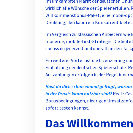
Im umkämpften Markt der deutschen Online
wirklich alle Wünsche der Spieler erfüllen
Willkommensbonus‑Paket, eine mobil‑optim
Dreiklang, den kaum ein Konkurrent bietet
Im Vergleich zu klassischen Anbietern wie 
moderne, mobile‑first‑Strategie. Die Seite
sodass du jederzeit und überall an den Ja
Ein weiterer Vorteil ist die Lizenzierung d
Einhaltung der deutschen Spielerschutz‑Reg
Auszahlungen erfolgen in der Regel innerh
Hast du dich schon einmal gefragt, waru
in der Praxis kaum nutzbar sind?
Realz Cas
Bonusbedingungen, niedrigen Umsatzanfor
sofort testen kannst.
Das Willkommen