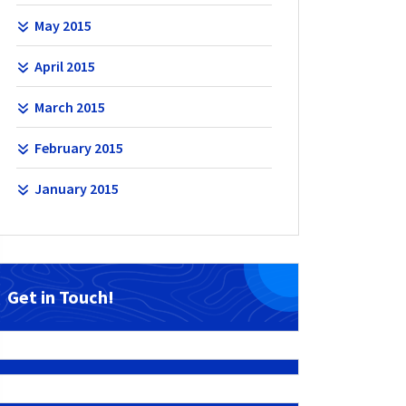
May 2015
April 2015
March 2015
February 2015
January 2015
Get in Touch!