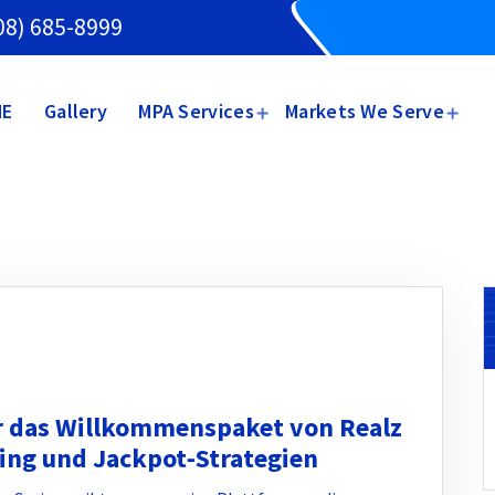
08) 685-8999
ME
Gallery
MPA Services
Markets We Serve
ür das Willkommenspaket von Realz
ing und Jackpot‑Strategien