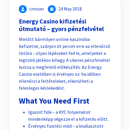
cmoser
24 May 2018
Energy Casino kifizetési
útmutató – gyors pénzfelvétel
Mielőtt bármilyen online kaszinóba
befizetne, szánjon öt percet erre az ellenőrző
listára – olyan lépéseket fed le, amelyeket a
legtöbb játékos kihagy. A sikeres pénzfelvétel
kulcsa a megfelelő előkészítés. Az Energy
Casino esetében is érvényes ez: ha időben
ellenőrzi a feltételeket, elkerülheti a
felesleges késlekedést.
What You Need First
Igazolt fiók – a KYC folyamatot
mindenképp végezze el a kifizetés előtt.
Érvényes fizetési mód – a kiválasztott