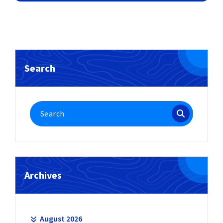
Search
Search
for:
Archives
August 2026