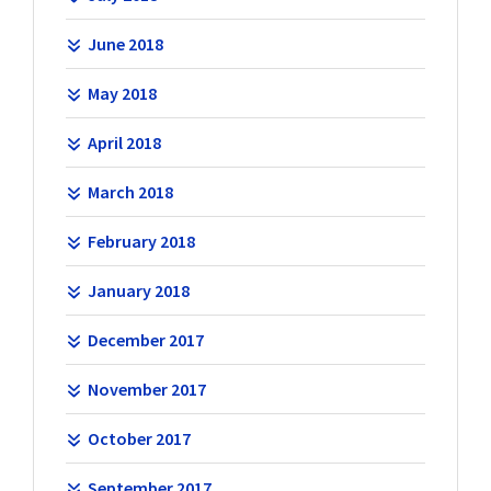
June 2018
May 2018
April 2018
March 2018
February 2018
January 2018
December 2017
November 2017
October 2017
September 2017