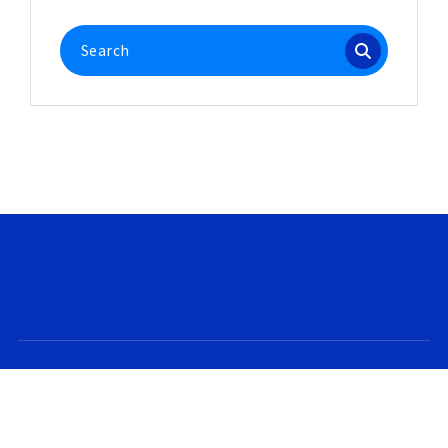
Search
for:
Copyright © 2026. Created by
Themes Daddy
.
Powered by
WordPress
.