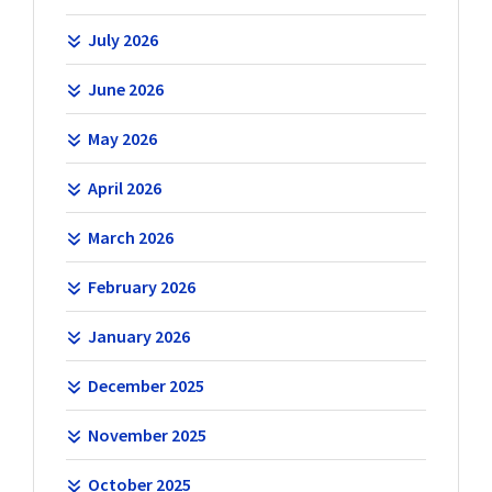
July 2026
June 2026
May 2026
April 2026
March 2026
February 2026
January 2026
December 2025
November 2025
October 2025