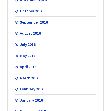
October 2016
September 2016
August 2016
July 2016
May 2016
April 2016
March 2016
February 2016
January 2016