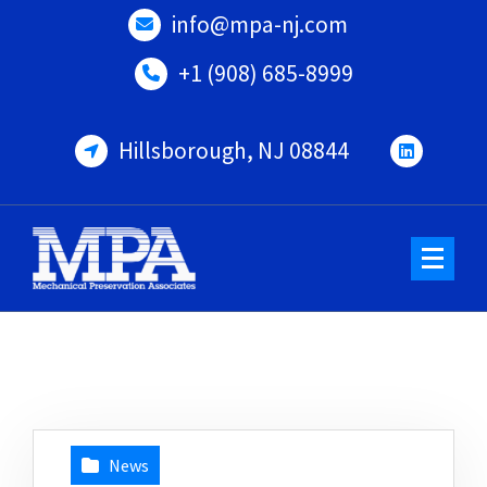
Skip
info@mpa-nj.com
to
content
+1 (908) 685-8999
Hillsborough, NJ 08844
News