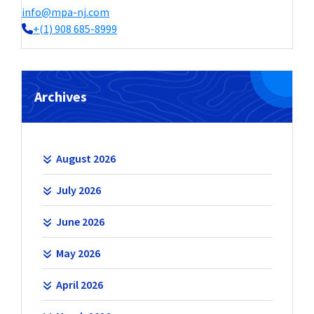
info@mpa-nj.com
+(1) 908 685-8999
Archives
August 2026
July 2026
June 2026
May 2026
April 2026