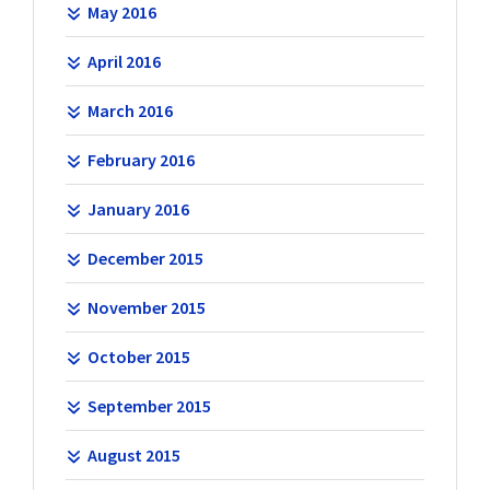
May 2016
April 2016
March 2016
February 2016
January 2016
December 2015
November 2015
October 2015
September 2015
August 2015