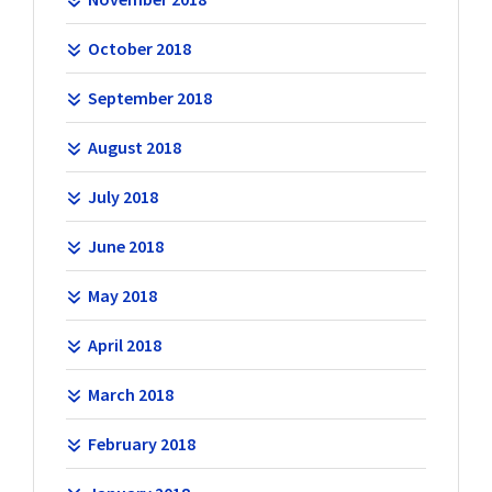
October 2018
September 2018
August 2018
July 2018
June 2018
May 2018
April 2018
March 2018
February 2018