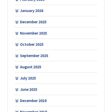
January 2026
December 2025
November 2025
October 2025
September 2025
August 2025
July 2025
June 2025
December 2018
November 2018