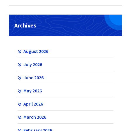
Archives
August 2026
July 2026
June 2026
May 2026
April 2026
March 2026
February 2026