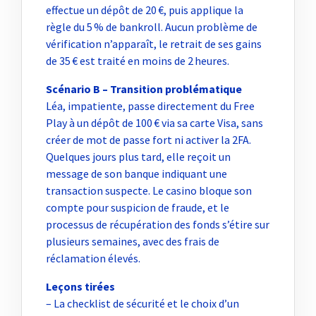
effectue un dépôt de 20 €, puis applique la
règle du 5 % de bankroll. Aucun problème de
vérification n’apparaît, le retrait de ses gains
de 35 € est traité en moins de 2 heures.
Scénario B – Transition problématique
Léa, impatiente, passe directement du Free
Play à un dépôt de 100 € via sa carte Visa, sans
créer de mot de passe fort ni activer la 2FA.
Quelques jours plus tard, elle reçoit un
message de son banque indiquant une
transaction suspecte. Le casino bloque son
compte pour suspicion de fraude, et le
processus de récupération des fonds s’étire sur
plusieurs semaines, avec des frais de
réclamation élevés.
Leçons tirées
– La checklist de sécurité et le choix d’un