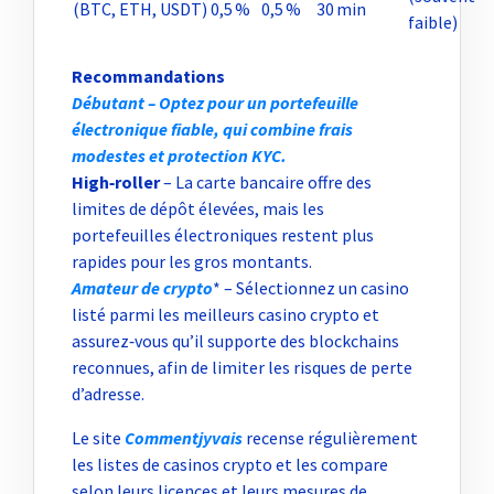
(BTC, ETH, USDT)
0,5 %
0,5 %
30 min
faible)
Recommandations
Débutant
– Optez pour un portefeuille
électronique fiable, qui combine frais
modestes et protection KYC.
High‑roller
– La carte bancaire offre des
limites de dépôt élevées, mais les
portefeuilles électroniques restent plus
rapides pour les gros montants.
Amateur de crypto
* – Sélectionnez un casino
listé parmi les meilleurs casino crypto et
assurez‑vous qu’il supporte des blockchains
reconnues, afin de limiter les risques de perte
d’adresse.
Le site
Commentjyvais
recense régulièrement
les listes de casinos crypto et les compare
selon leurs licences et leurs mesures de