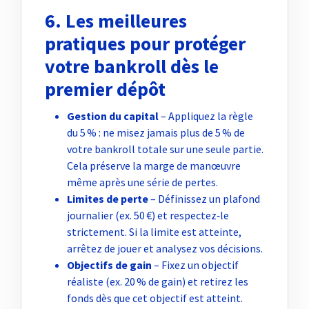
6. Les meilleures
pratiques pour protéger
votre bankroll dès le
premier dépôt
Gestion du capital
– Appliquez la règle
du 5 % : ne misez jamais plus de 5 % de
votre bankroll totale sur une seule partie.
Cela préserve la marge de manœuvre
même après une série de pertes.
Limites de perte
– Définissez un plafond
journalier (ex. 50 €) et respectez‑le
strictement. Si la limite est atteinte,
arrêtez de jouer et analysez vos décisions.
Objectifs de gain
– Fixez un objectif
réaliste (ex. 20 % de gain) et retirez les
fonds dès que cet objectif est atteint.