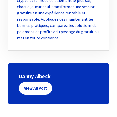
crypto et le mode de paiement le plus sûr,
chaque joueur peut transformer une session
gratuite en une expérience rentable et
responsable. Appliquez dès maintenant les
bonnes pratiques, comparez les solutions de
paiement et profitez du passage du gratuit au
réel en toute confiance.
Danny Albeck
View All Post