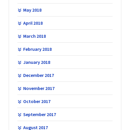
May 2018
April 2018
March 2018
February 2018
January 2018
December 2017
November 2017
October 2017
September 2017
August 2017