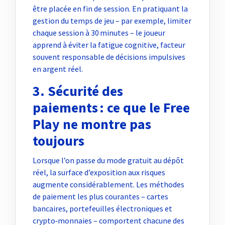
être placée en fin de session. En pratiquant la
gestion du temps de jeu – par exemple, limiter
chaque session à 30 minutes – le joueur
apprend à éviter la fatigue cognitive, facteur
souvent responsable de décisions impulsives
en argent réel.
3. Sécurité des
paiements : ce que le Free
Play ne montre pas
toujours
Lorsque l’on passe du mode gratuit au dépôt
réel, la surface d’exposition aux risques
augmente considérablement. Les méthodes
de paiement les plus courantes – cartes
bancaires, portefeuilles électroniques et
crypto‑monnaies – comportent chacune des