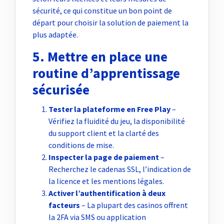
sécurité, ce qui constitue un bon point de
départ pour choisir la solution de paiement la
plus adaptée.
5. Mettre en place une
routine d’apprentissage
sécurisée
Tester la plateforme en Free Play
–
Vérifiez la fluidité du jeu, la disponibilité
du support client et la clarté des
conditions de mise.
Inspecter la page de paiement
–
Recherchez le cadenas SSL, l’indication de
la licence et les mentions légales.
Activer l’authentification à deux
facteurs
– La plupart des casinos offrent
la 2FA via SMS ou application