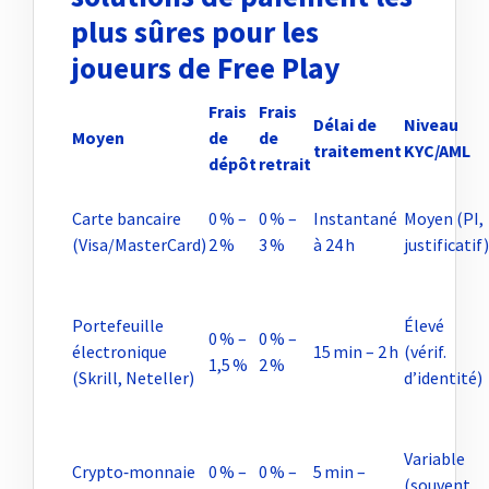
plus sûres pour les
joueurs de Free Play
Frais
Frais
Délai de
Niveau
Moyen
de
de
traitement
KYC/AML
dépôt
retrait
Carte bancaire
0 % –
0 % –
Instantané
Moyen (PI,
(Visa/MasterCard)
2 %
3 %
à 24 h
justificatif)
Portefeuille
Élevé
0 % –
0 % –
électronique
15 min – 2 h
(vérif.
1,5 %
2 %
(Skrill, Neteller)
d’identité)
Variable
Crypto‑monnaie
0 % –
0 % –
5 min –
(souvent