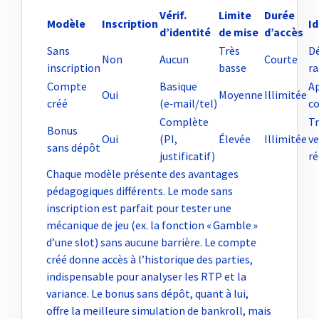
Vérif.
Limite
Durée
Modèle
Inscription
Id
d’identité
de mise
d’accès
Sans
Très
D
Non
Aucun
Courte
inscription
basse
ra
Compte
Basique
A
Oui
Moyenne
Illimitée
créé
(e‑mail/tel)
c
Complète
Tr
Bonus
Oui
(PI,
Élevée
Illimitée
ve
sans dépôt
justificatif)
ré
Chaque modèle présente des avantages
pédagogiques différents. Le mode sans
inscription est parfait pour tester une
mécanique de jeu (ex. la fonction « Gamble »
d’une slot) sans aucune barrière. Le compte
créé donne accès à l’historique des parties,
indispensable pour analyser les RTP et la
variance. Le bonus sans dépôt, quant à lui,
offre la meilleure simulation de bankroll, mais