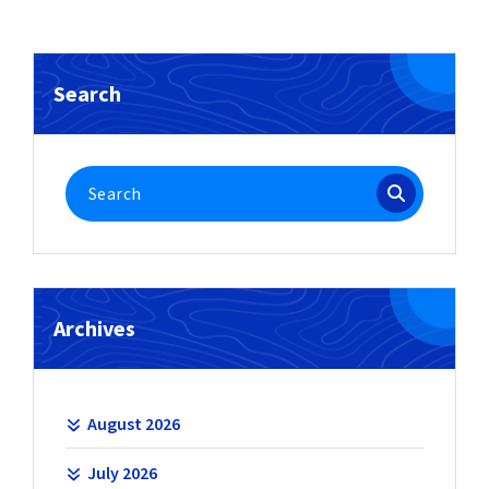
Search
Search
for:
Archives
August 2026
July 2026