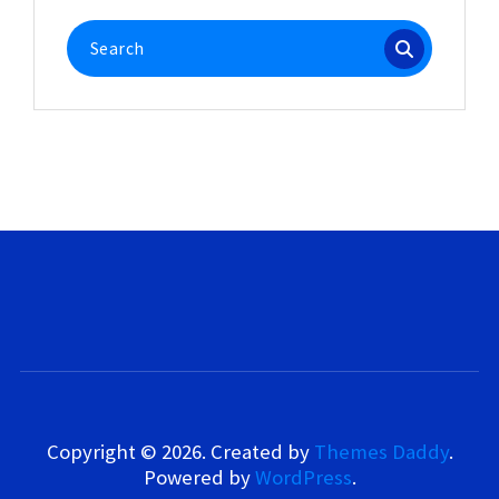
Search
for:
Copyright © 2026. Created by
Themes Daddy
.
Powered by
WordPress
.