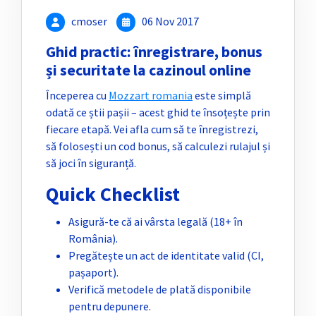
cmoser
06 Nov 2017
Ghid practic: înregistrare, bonus
și securitate la cazinoul online
Începerea cu
Mozzart romania
este simplă
odată ce știi pașii – acest ghid te însoțește prin
fiecare etapă. Vei afla cum să te înregistrezi,
să folosești un cod bonus, să calculezi rulajul și
să joci în siguranță.
Quick Checklist
Asigură-te că ai vârsta legală (18+ în
România).
Pregătește un act de identitate valid (CI,
pașaport).
Verifică metodele de plată disponibile
pentru depunere.