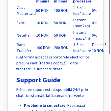
minimă
minimă
procesare
Visa /
1-3 zile
50 RON
100 RON
0%
Mastercard
lucrătoare
Instant
Skrill
10 RON
50 RON
0%
(max 24h)
Instant
Neteller
10 RON
50 RON
0%
(max 24h)
Bank
3-5 zile
Posibil 5-
100 RON
200 RON
Transfer
lucrătoare
10 RON
Platforma acceptă și portofele electronice
precum Payz (fostul Ecopayz). Toate
tranzacțiile sunt securizate.
Support Guide
Echipa de suport este disponibilă 24/7 prin
chat live și email. Iată scenarii frecvente:
Probleme la conectare:
Resetează