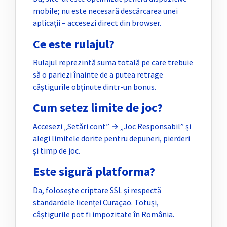
mobile; nu este necesară descărcarea unei
aplicații – accesezi direct din browser.
Ce este rulajul?
Rulajul reprezintă suma totală pe care trebuie
să o pariezi înainte de a putea retrage
câștigurile obținute dintr-un bonus.
Cum setez limite de joc?
Accesezi „Setări cont” → „Joc Responsabil” și
alegi limitele dorite pentru depuneri, pierderi
și timp de joc.
Este sigură platforma?
Da, folosește criptare SSL și respectă
standardele licenței Curaçao. Totuși,
câștigurile pot fi impozitate în România.