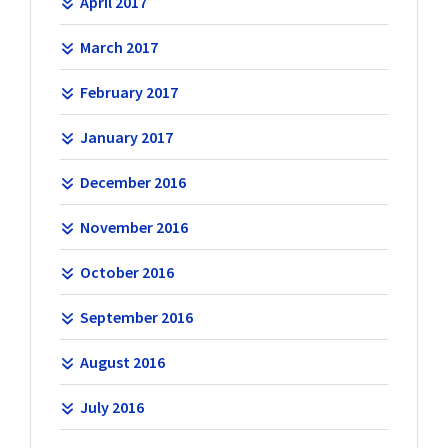
April 2017
March 2017
February 2017
January 2017
December 2016
November 2016
October 2016
September 2016
August 2016
July 2016