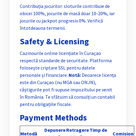
Contribuția jocurilor: sloturile contribuie de
obicei 100%, jocurile de masă doar 10-20%, iar
jocurile cu jackpot progresiv 0%. Verifică
întotdeauna termenii.
Safety & Licensing
Cazinourile online licențiate în Curaçao
respectă standarde de securitate. Platforma
folosește criptare SSL pentru datele
personale și financiare.
Notă:
Deoarece licența
este din Curaçao (nu MGA sau ONJN),
câștigurile pot fi supuse impozitului pe venit
în România. Te sfătuim să consulți un contabil
pentru obligațiile fiscale.
Payment Methods
Depunere
Retragere
Timp de
Metodă
Comision