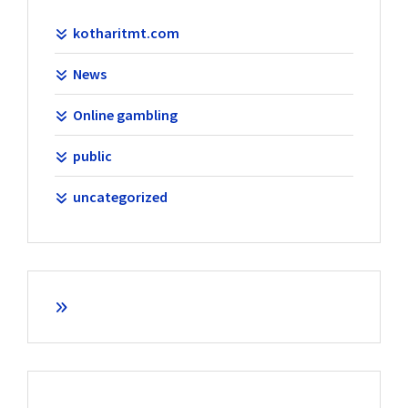
kotharitmt.com
News
Online gambling
public
uncategorized