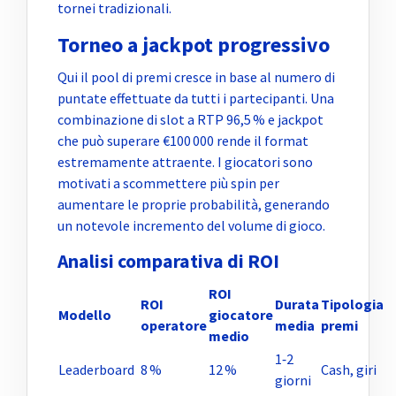
tornei tradizionali.
Torneo a jackpot progressivo
Qui il pool di premi cresce in base al numero di
puntate effettuate da tutti i partecipanti. Una
combinazione di slot a RTP 96,5 % e jackpot
che può superare €100 000 rende il format
estremamente attraente. I giocatori sono
motivati a scommettere più spin per
aumentare le proprie probabilità, generando
un notevole incremento del volume di gioco.
Analisi comparativa di ROI
ROI
ROI
Durata
Tipologia
Modello
giocatore
operatore
media
premi
medio
1‑2
Leaderboard
8 %
12 %
Cash, giri
giorni