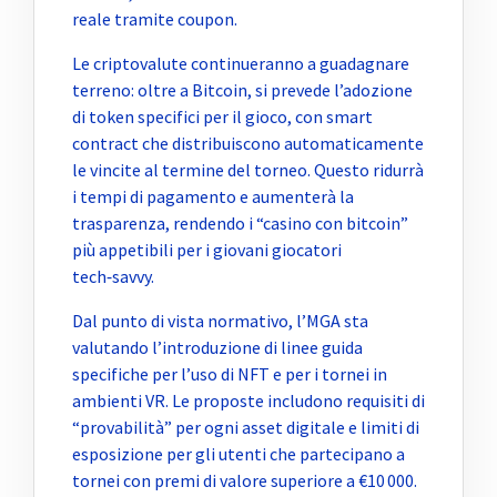
reale tramite coupon.
Le criptovalute continueranno a guadagnare
terreno: oltre a Bitcoin, si prevede l’adozione
di token specifici per il gioco, con smart
contract che distribuiscono automaticamente
le vincite al termine del torneo. Questo ridurrà
i tempi di pagamento e aumenterà la
trasparenza, rendendo i “casino con bitcoin”
più appetibili per i giovani giocatori
tech‑savvy.
Dal punto di vista normativo, l’MGA sta
valutando l’introduzione di linee guida
specifiche per l’uso di NFT e per i tornei in
ambienti VR. Le proposte includono requisiti di
“provabilità” per ogni asset digitale e limiti di
esposizione per gli utenti che partecipano a
tornei con premi di valore superiore a €10 000.