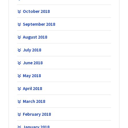
October 2018
September 2018
August 2018
July 2018
June 2018
May 2018
April 2018
March 2018
February 2018
January 2018