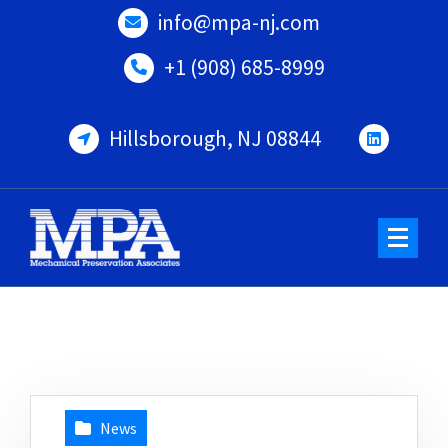
Skip
info@mpa-nj.com
to
content
+1 (908) 685-8999
Hillsborough, NJ 08844
News