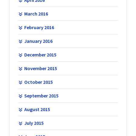
April 2016
March 2016
February 2016
January 2016
December 2015
November 2015
October 2015
September 2015
August 2015
July 2015