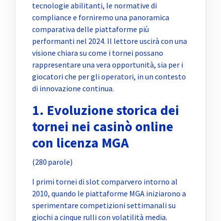
tecnologie abilitanti, le normative di
compliance e forniremo una panoramica
comparativa delle piattaforme più
performanti nel 2024. Il lettore uscirà con una
visione chiara su come i tornei possano
rappresentare una vera opportunità, sia per i
giocatori che per gli operatori, in un contesto
di innovazione continua.
1. Evoluzione storica dei
tornei nei casinò online
con licenza MGA
(280 parole)
I primi tornei di slot comparvero intorno al
2010, quando le piattaforme MGA iniziarono a
sperimentare competizioni settimanali su
giochi a cinque rulli con volatilità media.