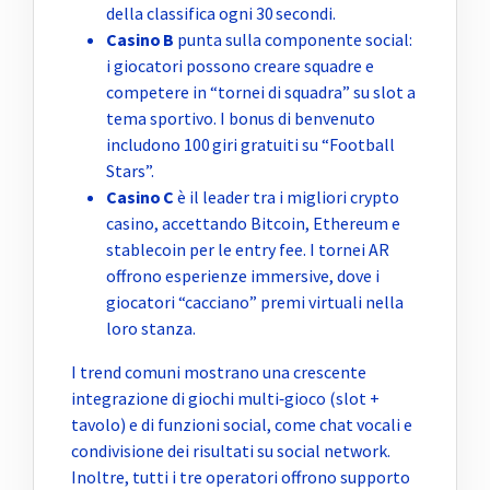
della classifica ogni 30 secondi.
Casino B
punta sulla componente social:
i giocatori possono creare squadre e
competere in “tornei di squadra” su slot a
tema sportivo. I bonus di benvenuto
includono 100 giri gratuiti su “Football
Stars”.
Casino C
è il leader tra i migliori crypto
casino, accettando Bitcoin, Ethereum e
stablecoin per le entry fee. I tornei AR
offrono esperienze immersive, dove i
giocatori “cacciano” premi virtuali nella
loro stanza.
I trend comuni mostrano una crescente
integrazione di giochi multi‑gioco (slot +
tavolo) e di funzioni social, come chat vocali e
condivisione dei risultati su social network.
Inoltre, tutti i tre operatori offrono supporto