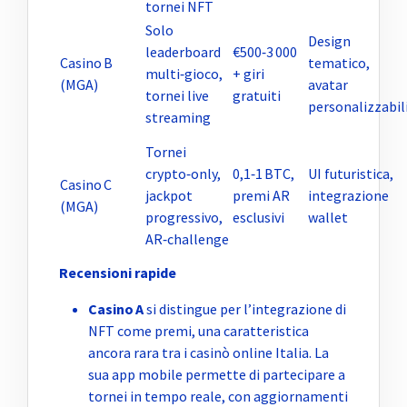
tornei NFT
Solo
Design
leaderboard
€500‑3 000
Casino B
tematico,
multi‑gioco,
+ giri
(MGA)
avatar
tornei live
gratuiti
personalizzabil
streaming
Tornei
crypto‑only,
0,1‑1 BTC,
UI futuristica,
Casino C
jackpot
premi AR
integrazione
(MGA)
progressivo,
esclusivi
wallet
AR‑challenge
Recensioni rapide
Casino A
si distingue per l’integrazione di
NFT come premi, una caratteristica
ancora rara tra i casinò online Italia. La
sua app mobile permette di partecipare a
tornei in tempo reale, con aggiornamenti