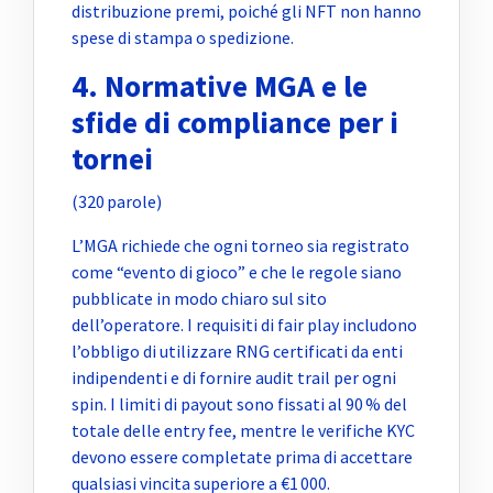
distribuzione premi, poiché gli NFT non hanno
spese di stampa o spedizione.
4. Normative MGA e le
sfide di compliance per i
tornei
(320 parole)
L’MGA richiede che ogni torneo sia registrato
come “evento di gioco” e che le regole siano
pubblicate in modo chiaro sul sito
dell’operatore. I requisiti di fair play includono
l’obbligo di utilizzare RNG certificati da enti
indipendenti e di fornire audit trail per ogni
spin. I limiti di payout sono fissati al 90 % del
totale delle entry fee, mentre le verifiche KYC
devono essere completate prima di accettare
qualsiasi vincita superiore a €1 000.