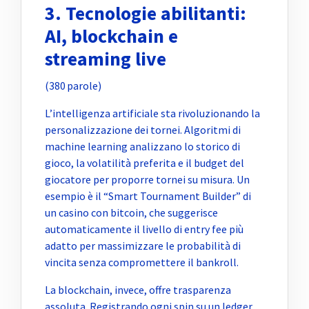
3. Tecnologie abilitanti:
AI, blockchain e
streaming live
(380 parole)
L’intelligenza artificiale sta rivoluzionando la
personalizzazione dei tornei. Algoritmi di
machine learning analizzano lo storico di
gioco, la volatilità preferita e il budget del
giocatore per proporre tornei su misura. Un
esempio è il “Smart Tournament Builder” di
un casino con bitcoin, che suggerisce
automaticamente il livello di entry fee più
adatto per massimizzare le probabilità di
vincita senza compromettere il bankroll.
La blockchain, invece, offre trasparenza
assoluta. Registrando ogni spin su un ledger