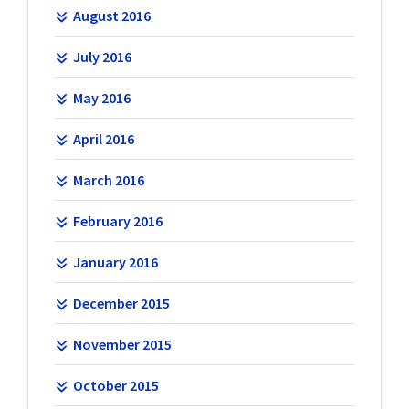
August 2016
July 2016
May 2016
April 2016
March 2016
February 2016
January 2016
December 2015
November 2015
October 2015