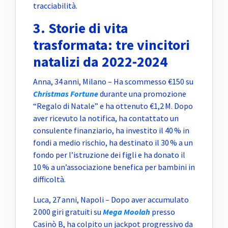
tracciabilità.
3. Storie di vita
trasformata: tre vincitori
natalizi da 2022‑2024
Anna, 34 anni, Milano – Ha scommesso €150 su
Christmas Fortune
durante una promozione
“Regalo di Natale” e ha ottenuto €1,2 M. Dopo
aver ricevuto la notifica, ha contattato un
consulente finanziario, ha investito il 40 % in
fondi a medio rischio, ha destinato il 30 % a un
fondo per l’istruzione dei figli e ha donato il
10 % a un’associazione benefica per bambini in
difficoltà.
Luca, 27 anni, Napoli – Dopo aver accumulato
2 000 giri gratuiti su
Mega Moolah
presso
Casinò B, ha colpito un jackpot progressivo da