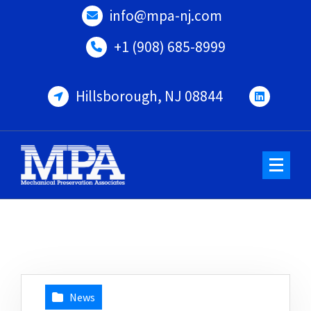
Skip
info@mpa-nj.com
to
content
+1 (908) 685-8999
Hillsborough, NJ 08844
News