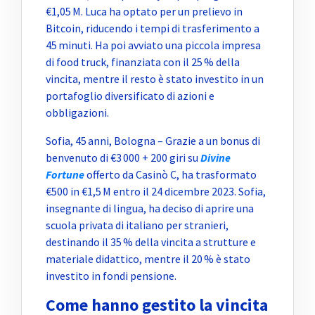
€1,05 M. Luca ha optato per un prelievo in
Bitcoin, riducendo i tempi di trasferimento a
45 minuti. Ha poi avviato una piccola impresa
di food truck, finanziata con il 25 % della
vincita, mentre il resto è stato investito in un
portafoglio diversificato di azioni e
obbligazioni.
Sofia, 45 anni, Bologna – Grazie a un bonus di
benvenuto di €3 000 + 200 giri su
Divine
Fortune
offerto da Casinò C, ha trasformato
€500 in €1,5 M entro il 24 dicembre 2023. Sofia,
insegnante di lingua, ha deciso di aprire una
scuola privata di italiano per stranieri,
destinando il 35 % della vincita a strutture e
materiale didattico, mentre il 20 % è stato
investito in fondi pensione.
Come hanno gestito la vincita