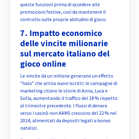
queste funzioni prima di accedere alle
promozioni festive, così da mantenere il
controllo sulle proprie abitudini di gioco.
7. Impatto economico
delle vincite milionarie
sul mercato italiano del
gioco online
Le vincite da un milione generano un effetto
“halo” che attira nuovi iscritti: le campagne di
marketing citano le storie di Anna, Luca e
Sofia, aumentando il traffico del 18 % rispetto
al trimestre precedente. I flussi di denaro
verso i casinò non AAMS crescono del 22 % nel
2024, alimentati da depositi legati a bonus
natalizi.