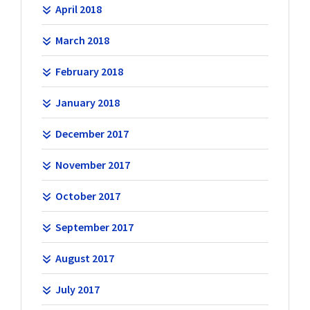
April 2018
March 2018
February 2018
January 2018
December 2017
November 2017
October 2017
September 2017
August 2017
July 2017