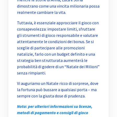
dimostrano come una vincita milionaria possa
realmente cambiare la vita.
Tuttavia, è essenziale approcciare il gioco con
consapevolezza: impostare limiti, sfruttare
gli strumenti di gioco responsabile e valutare
attentamente le condizioni dei bonus. Se si
sceglie di partecipare alle promozioni
natalizie, farlo con un budget definito e una
strategia ben strutturata aumenterà le
probabilità di godere di un “Natale dei Milioni”
senza rimpianti.
Vi auguriamo un Natale ricco di sorprese, dove
la fortuna può bussare a qualsiasi porta – ma
sempre con la giusta dose di prudenza.
Nota: per ulteriori informazioni su licenze,
metodi di pagamento e consigli di gioco