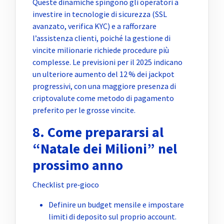
Queste dinamiche spingono gli operatori a
investire in tecnologie di sicurezza (SSL
avanzato, verifica KYC) e a rafforzare
l’assistenza clienti, poiché la gestione di
vincite milionarie richiede procedure più
complesse. Le previsioni per il 2025 indicano
un ulteriore aumento del 12 % dei jackpot
progressivi, con una maggiore presenza di
criptovalute come metodo di pagamento
preferito per le grosse vincite.
8. Come prepararsi al
“Natale dei Milioni” nel
prossimo anno
Checklist pre‑gioco
Definire un budget mensile e impostare
limiti di deposito sul proprio account.