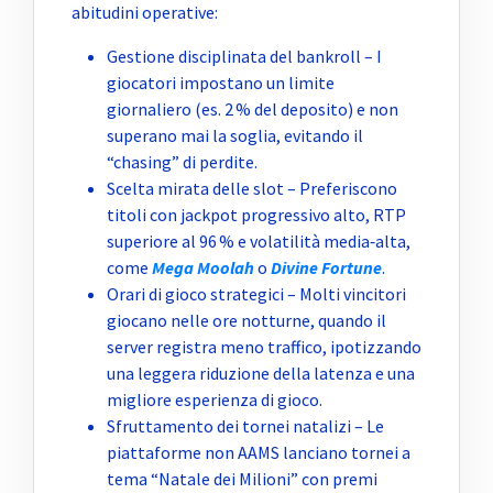
abitudini operative:
Gestione disciplinata del bankroll – I
giocatori impostano un limite
giornaliero (es. 2 % del deposito) e non
superano mai la soglia, evitando il
“chasing” di perdite.
Scelta mirata delle slot – Preferiscono
titoli con jackpot progressivo alto, RTP
superiore al 96 % e volatilità media‑alta,
come
Mega Moolah
o
Divine Fortune
.
Orari di gioco strategici – Molti vincitori
giocano nelle ore notturne, quando il
server registra meno traffico, ipotizzando
una leggera riduzione della latenza e una
migliore esperienza di gioco.
Sfruttamento dei tornei natalizi – Le
piattaforme non AAMS lanciano tornei a
tema “Natale dei Milioni” con premi