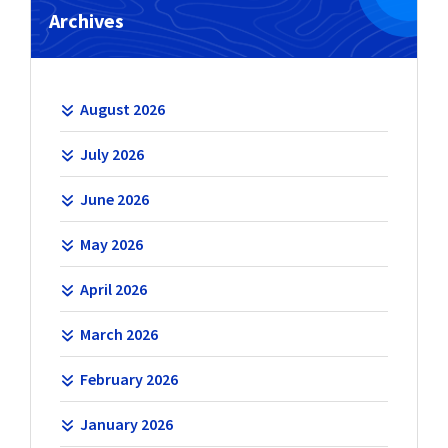
Archives
August 2026
July 2026
June 2026
May 2026
April 2026
March 2026
February 2026
January 2026