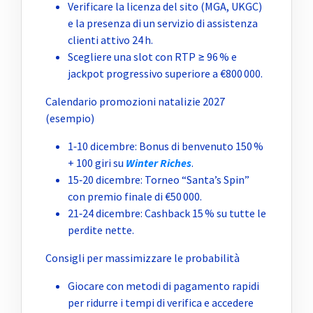
Verificare la licenza del sito (MGA, UKGC)
e la presenza di un servizio di assistenza
clienti attivo 24 h.
Scegliere una slot con RTP ≥ 96 % e
jackpot progressivo superiore a €800 000.
Calendario promozioni natalizie 2027
(esempio)
1‑10 dicembre: Bonus di benvenuto 150 %
+ 100 giri su
Winter Riches
.
15‑20 dicembre: Torneo “Santa’s Spin”
con premio finale di €50 000.
21‑24 dicembre: Cashback 15 % su tutte le
perdite nette.
Consigli per massimizzare le probabilità
Giocare con metodi di pagamento rapidi
per ridurre i tempi di verifica e accedere