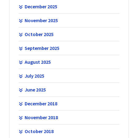
December 2025
November 2025
October 2025
September 2025
August 2025
July 2025
June 2025
December 2018
November 2018
October 2018