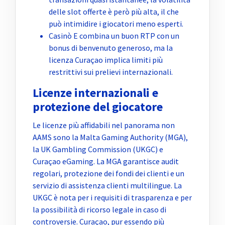
delle slot offerte è però più alta, il che
può intimidire i giocatori meno esperti.
Casinò E combina un buon RTP con un
bonus di benvenuto generoso, ma la
licenza Curaçao implica limiti più
restrittivi sui prelievi internazionali.
Licenze internazionali e
protezione del giocatore
Le licenze più affidabili nel panorama non
AAMS sono la Malta Gaming Authority (MGA),
la UK Gambling Commission (UKGC) e
Curaçao eGaming. La MGA garantisce audit
regolari, protezione dei fondi dei clienti e un
servizio di assistenza clienti multilingue. La
UKGC è nota per i requisiti di trasparenza e per
la possibilità di ricorso legale in caso di
controversie. Curaçao, pur essendo più