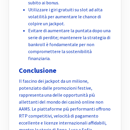
subito ai bonus.
Utilizzare i giri gratuiti su slot ad alta
volatilità per aumentare le chance di
colpire un jackpot.
Evitare di aumentare la puntata dopo una
serie di perdite; mantenere la strategia di
bankroll è fondamentale per non
compromettere la sostenibilità
finanziaria.
Conclusione
Il fascino dei jackpot da un milione,
potenziato dalle promozioni festive,
rappresenta una delle opportunità più
allettanti del mondo dei casinò online non
AAMS. Le piattaforme più performanti offrono
RTP competitivi, velocità di pagamento
eccellente e licenze internazionali affidabili,
mentre le storie di Anna, Luca e Sofia