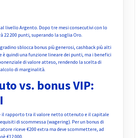
al livello Argento. Dopo tre mesi consecutivi con lo
à 22 200 punti, superando la soglia Oro.
ni gradino sblocca bonus più generosi, cashback più alti
e è quindi una funzione lineare dei punti, ma i benefici
enziale di valore atteso, rendendo la scelta di
calcolo di marginalità.
to vs. bonus VIP:
I
il rapporto tra il valore netto ottenuto e il capitale
requisiti di scommessa (wagering). Per un bonus di
iocatore riceve €200 extra ma deve scommettere, ad
ioè €12 000.