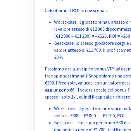
Calcoliamo il ROI in due scenari:
Worst‑case: il giocatore ha un tasso di 
Il valore atteso di €12 000 di scommesse
(€12 000 – €11 280) = –€520, ROI = –260
Best‑case: lo stesso giocatore sceglie
valore atteso di €11 760. Il profitto ne
20 %.
Passiamo ora a un tipico bonus VIP, ad esem
free spin settimanali. Supponiamo una perdi
€300. I free spin, valutati con un valore att
aggiungono €6. Il valore totale del bonus è 
spesso “solo 1x”, quindi il capitale richiesto
Worst‑case: il giocatore non vince null
netto = €300 – €2 000 = –€1 700, ROI = 
Best‑case: i free spin generano €30 di v
una perdita reale di €1 700, restituend