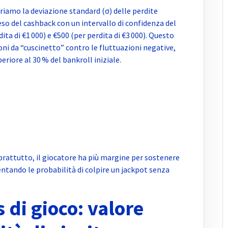
riamo la deviazione standard (σ) delle perdite
eso del cashback con un intervallo di confidenza del
ta di €1 000) e €500 (per perdita di €3 000). Questo
ni da “cuscinetto” contro le fluttuazioni negative,
riore al 30 % del bankroll iniziale.
oprattutto, il giocatore ha più margine per sostenere
entando le probabilità di colpire un jackpot senza
 di gioco: valore