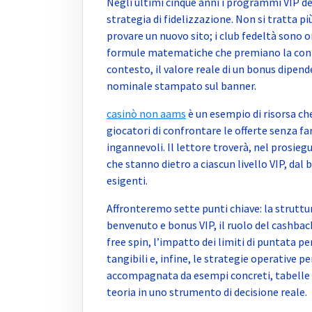
Negli ultimi cinque anni i programmi VIP de
strategia di fidelizzazione. Non si tratta pi
provare un nuovo sito; i club fedeltà sono or
formule matematiche che premiano la conti
contesto, il valore reale di un bonus dipende
nominale stampato sul banner.
casinò non aams
è un esempio di risorsa ch
giocatori di confrontare le offerte senza fa
ingannevoli. Il lettore troverà, nel prosieg
che stanno dietro a ciascun livello VIP, dal 
esigenti.
Affronteremo sette punti chiave: la struttur
benvenuto e bonus VIP, il ruolo del cashback
free spin, l’impatto dei limiti di puntata p
tangibili e, infine, le strategie operative p
accompagnata da esempi concreti, tabelle c
teoria in uno strumento di decisione reale.