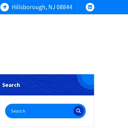
Hillsborough, NJ 08844
Search
Search
for: