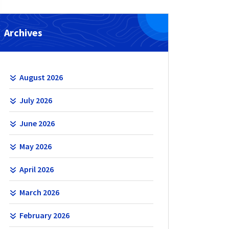
Archives
August 2026
July 2026
June 2026
May 2026
April 2026
March 2026
February 2026