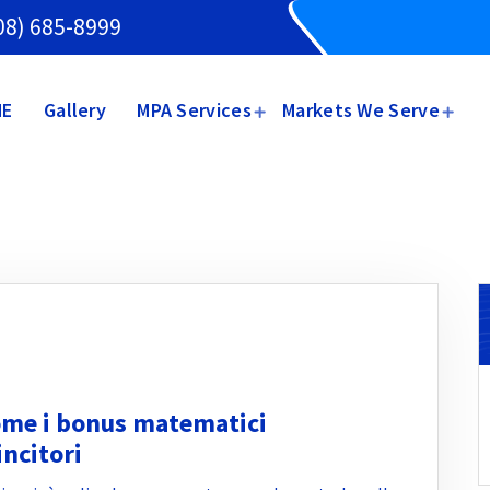
08) 685-8999
ME
Gallery
MPA Services
Markets We Serve
 come i bonus matematici
incitori