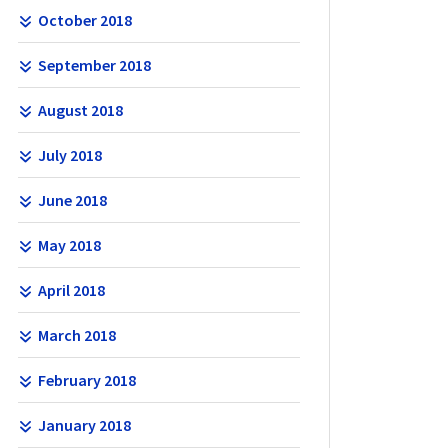
October 2018
September 2018
August 2018
July 2018
June 2018
May 2018
April 2018
March 2018
February 2018
January 2018