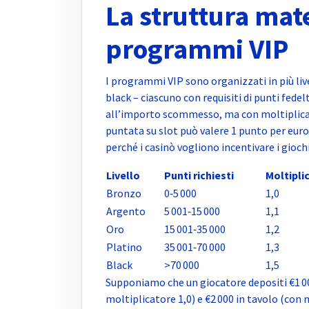
La struttura mat
programmi VIP
I programmi VIP sono organizzati in più liv
black – ciascuno con requisiti di punti fede
all’importo scommesso, ma con moltiplicato
puntata su slot può valere 1 punto per euro
perché i casinò vogliono incentivare i gioch
Livello
Punti richiesti
Moltipli
Bronzo
0‑5 000
1,0
Argento
5 001‑15 000
1,1
Oro
15 001‑35 000
1,2
Platino
35 001‑70 000
1,3
Black
>70 000
1,5
Supponiamo che un giocatore depositi €1 0
moltiplicatore 1,0) e €2 000 in tavolo (con 