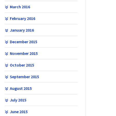
March 2016
February 2016
January 2016
December 2015
November 2015
October 2015
September 2015
August 2015
July 2015
June 2015