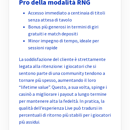
Pro della modalità RNG
Accesso immediato a centinaia di titoli
senza attesa di tavolo
Bonus più generosi in termini di giri
gratuiti e match depositi
Minor impegno di tempo, ideale per
sessioni rapide
La soddisfazione del cliente è strettamente
legata alla ritenzione: i giocatori che si
sentono parte di una community tendono a
tornare più spesso, aumentando il loro
“lifetime value”. Questo, a sua volta, spinge i
casinò a migliorare i payout a lungo termine
per mantenere alta la fedeltà. In pratica, la
qualità dell’esperienza Live può tradursi in
percentuali di ritorno più stabili per i giocatori
più assidui.