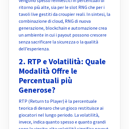
vengono spesso reinvestiti in percentuali di
ritorno più alte, sia per le slot RNG che per i
tavoli live gestiti da croupier reali. In sintesi, la
combinazione di cloud, RNG di nuova
generazione, blockchain e automazione crea
un ambiente in cui i payout possono crescere
senza sacrificare la sicurezza o la qualità
dell’esperienza.
2. RTP e Volatilità: Quale
Modalità Offre le
Percentuali più
Generose?
RTP (Return to Player) è la percentuale
teorica di denaro che un gioco restituisce ai
giocatori nel lungo periodo. La volatilità,
invece, indica quanto spesso e quanto grandi
sono le vincite: alta volatilità significa payout