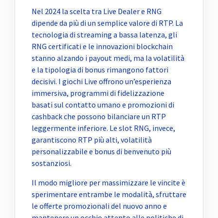
Nel 2024 la scelta tra Live Dealer e RNG
dipende da più di un semplice valore di RTP. La
tecnologia di streaming a bassa latenza, gli
RNG certificati e le innovazioni blockchain
stanno alzando i payout medi, ma la volatilità
e la tipologia di bonus rimangono fattori
decisivi. I giochi Live offrono un’esperienza
immersiva, programmi di fidelizzazione
basati sul contatto umano e promozioni di
cashback che possono bilanciare un RTP
leggermente inferiore. Le slot RNG, invece,
garantiscono RTP più alti, volatilità
personalizzabile e bonus di benvenuto più
sostanziosi.
Il modo migliore per massimizzare le vincite è
sperimentare entrambe le modalità, sfruttare
le offerte promozionali del nuovo anno e
mantenere un occhio attento alle politiche di