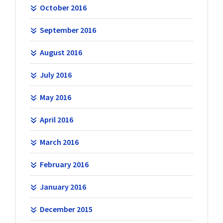
October 2016
September 2016
August 2016
July 2016
May 2016
April 2016
March 2016
February 2016
January 2016
December 2015