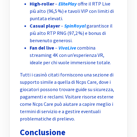
High‑roller
–
ElitePlay
offre il RTP Live
più alto (96,5 %) e tavoli VIP con limiti di
puntata elevati.
Casual player
–
SpinRoyal
garantisce il
più alto RTP RNG (97,2 %) e bonus di
benvenuto generosi.
Fan del live
–
VivaLive
combina
streaming 4K con un’esperienza VR,
ideale per chi vuole immersione totale.
Tutti i casinò citati forniscono una sezione di
supporto simile a quella di Ncps Care, dove i
giocatori possono trovare guide su sicurezza,
pagamenti e reclami. Visitare risorse esterne
come Ncps Care può aiutare a capire meglio i
termini di servizio e a gestire eventuali
problematiche di prelievo.
Conclusione