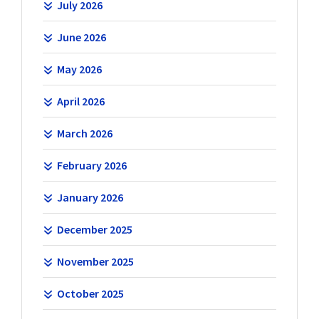
July 2026
June 2026
May 2026
April 2026
March 2026
February 2026
January 2026
December 2025
November 2025
October 2025