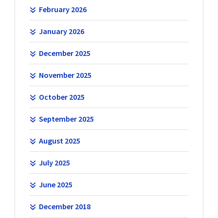
February 2026
January 2026
December 2025
November 2025
October 2025
September 2025
August 2025
July 2025
June 2025
December 2018