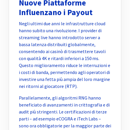
Nuove Piattaforme
Influenzano i Payout
Negli ultimi due anni le infrastrutture cloud
hanno subito una rivoluzione. I provider di
streaming live hanno introdotto server a
bassa latenza distribuiti globalmente,
consentendo ai casinò di trasmettere tavoli
con qualità 4K e ritardi inferiori a 150 ms.
Questo miglioramento riduce le interruzioni e
i costi di banda, permettendo agli operatori di
investire una fetta più ampia del loro margine
nei ritorni al giocatore (RTP).
Parallelamente, gli algoritmi RNG hanno
beneficiato di avanzamenti in crittografia e di
audit più stringenti. Le certificazioni di terze
parti – ad esempio eCOGRA e iTech Labs –
sono ora obbligatorie per la maggior parte dei