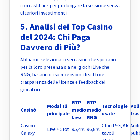
con cashback per prolungare la sessione senza
ulteriori investimenti.
5. Analisi dei Top Casino
del 2024: Chi Paga
Davvero di Più?
Abbiamo selezionato sei casinò che spiccano
per la loro presenza sia nei giochi Live che
RNG, basandoci su recensioni di settore,
trasparenza delle licenze e feedback dei
giocatori.
RTP
RTP
Modalità
Tecnologie
Poli
Casinò
medio
medio
principale
usate
tra
Live
RNG
Casino
Cloud 5G, AR
Audi
Live + Slot
95,4 %
96,8 %
Galaxy
tavoli
pubb