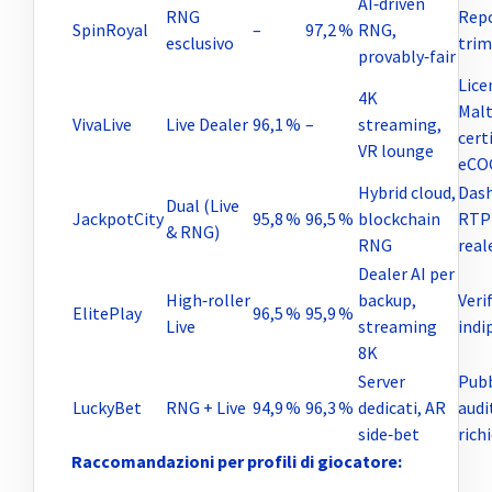
AI‑driven
RNG
Rep
SpinRoyal
–
97,2 %
RNG,
esclusivo
trim
provably‑fair
Lice
4K
Malt
VivaLive
Live Dealer
96,1 %
–
streaming,
cert
VR lounge
eCO
Hybrid cloud,
Das
Dual (Live
JackpotCity
95,8 %
96,5 %
blockchain
RTP
& RNG)
RNG
real
Dealer AI per
High‑roller
backup,
Veri
ElitePlay
96,5 %
95,9 %
Live
streaming
indi
8K
Server
Pubb
LuckyBet
RNG + Live
94,9 %
96,3 %
dedicati, AR
audi
side‑bet
rich
Raccomandazioni per profili di giocatore: