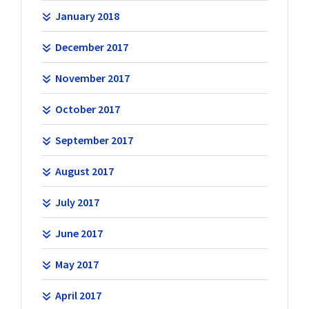
January 2018
December 2017
November 2017
October 2017
September 2017
August 2017
July 2017
June 2017
May 2017
April 2017