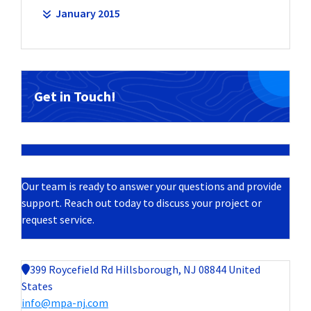
January 2015
Get in Touch!
Our team is ready to answer your questions and provide
support. Reach out today to discuss your project or
request service.
399 Roycefield Rd Hillsborough, NJ 08844 United
States
info@mpa-nj.com