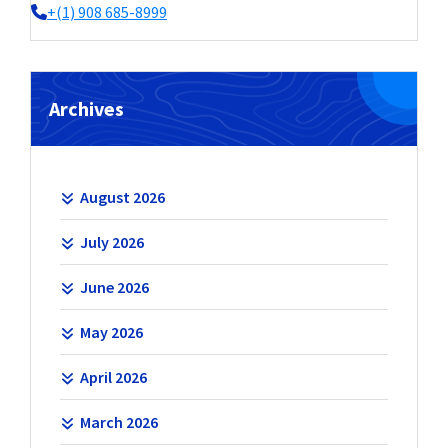
+(1) 908 685-8999
Archives
August 2026
July 2026
June 2026
May 2026
April 2026
March 2026