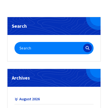
Search
Search
for:
Archives
August 2026