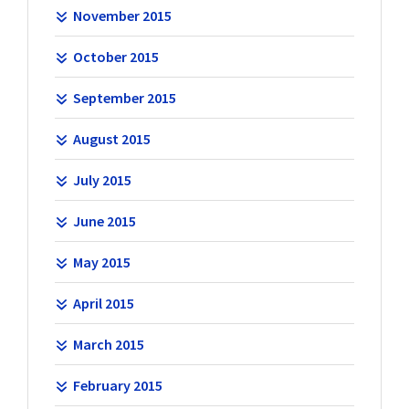
November 2015
October 2015
September 2015
August 2015
July 2015
June 2015
May 2015
April 2015
March 2015
February 2015