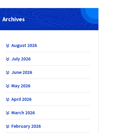
Archives
August 2026
July 2026
June 2026
May 2026
April 2026
March 2026
February 2026