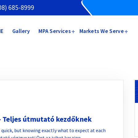
08) 685-8999
ME
Gallery
MPA Services
Markets We Serve
k – Teljes útmutató kezdőknek
s quick, but knowing exactly what to expect at each
utató végigvezeti Önt az ivibet kaszino