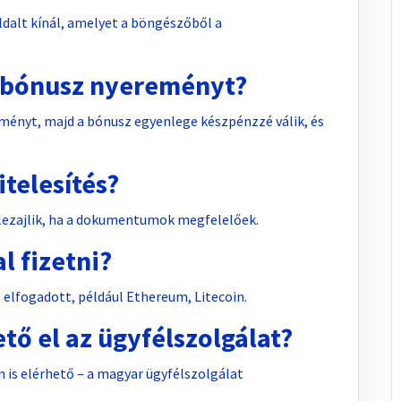
dalt kínál, amelyet a böngészőből a
 bónusz nyereményt?
elményt, majd a bónusz egyenlege készpénzzé válik, és
telesítés?
 lezajlik, ha a dokumentumok megfelelőek.
l fizetni?
s elfogadott, például Ethereum, Litecoin.
tő el az ügyfélszolgálat?
 is elérhető – a magyar ügyfélszolgálat