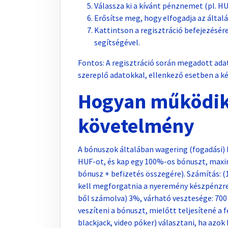
Válassza ki a kívánt pénznemet (pl. HU
Erősítse meg, hogy elfogadja az általá
Kattintson a regisztráció befejezésére
segítségével.
Fontos: A regisztráció során megadott ad
szereplő adatokkal, ellenkező esetben a k
Hogyan működik 
követelmény
A bónuszok általában wagering (fogadási) 
HUF-ot, és kap egy 100%-os bónuszt, maxi
bónusz + befizetés összegére). Számítás: (1
kell megforgatnia a nyeremény készpénzre 
ből számolva) 3%, várható vesztesége: 700 
veszíteni a bónuszt, mielőtt teljesítené a 
blackjack, video póker) választani, ha azo