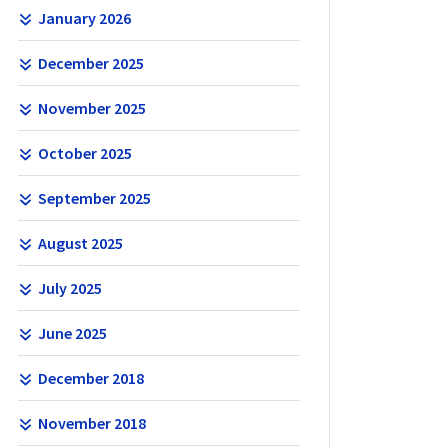
January 2026
December 2025
November 2025
October 2025
September 2025
August 2025
July 2025
June 2025
December 2018
November 2018