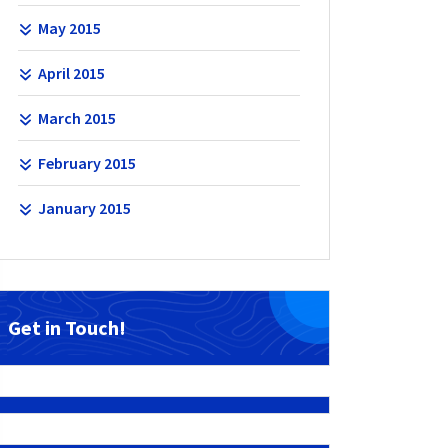
May 2015
April 2015
March 2015
February 2015
January 2015
Get in Touch!