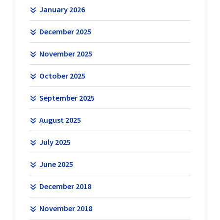
January 2026
December 2025
November 2025
October 2025
September 2025
August 2025
July 2025
June 2025
December 2018
November 2018