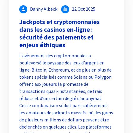
Danny Albeck
22 Oct 2025
Jackpots et cryptomonnaies
dans les casinos en‑ligne :
sécurité des paiements et
enjeux éthiques
L’avènement des cryptomonnaies a
bouleversé le paysage des jeux d’argent en
ligne. Bitcoin, Ethereum, et de plus en plus de
tokens spécialisés comme Solana ou Polygon
offrent aux joueurs la promesse de
transactions quasi‑instantanées, de frais
réduits et d’un certain degré d’anonymat.
Cette combinaison séduit particulièrement
les amateurs de jackpots massifs, où des gains
de plusieurs millions de dollars peuvent être
déclenchés en quelques clics. Les plateformes