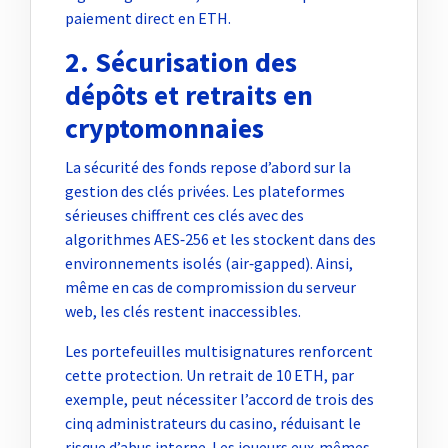
paiement direct en ETH.
2. Sécurisation des
dépôts et retraits en
cryptomonnaies
La sécurité des fonds repose d’abord sur la
gestion des clés privées. Les plateformes
sérieuses chiffrent ces clés avec des
algorithmes AES‑256 et les stockent dans des
environnements isolés (air‑gapped). Ainsi,
même en cas de compromission du serveur
web, les clés restent inaccessibles.
Les portefeuilles multisignatures renforcent
cette protection. Un retrait de 10 ETH, par
exemple, peut nécessiter l’accord de trois des
cinq administrateurs du casino, réduisant le
risque d’abus interne. Les joueurs eux‑mêmes