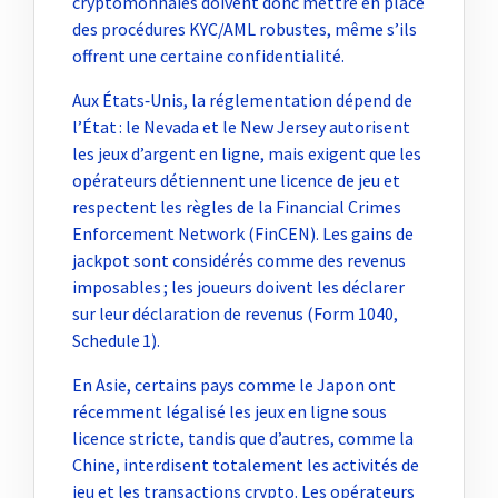
cryptomonnaies doivent donc mettre en place
des procédures KYC/AML robustes, même s’ils
offrent une certaine confidentialité.
Aux États‑Unis, la réglementation dépend de
l’État : le Nevada et le New Jersey autorisent
les jeux d’argent en ligne, mais exigent que les
opérateurs détiennent une licence de jeu et
respectent les règles de la Financial Crimes
Enforcement Network (FinCEN). Les gains de
jackpot sont considérés comme des revenus
imposables ; les joueurs doivent les déclarer
sur leur déclaration de revenus (Form 1040,
Schedule 1).
En Asie, certains pays comme le Japon ont
récemment légalisé les jeux en ligne sous
licence stricte, tandis que d’autres, comme la
Chine, interdisent totalement les activités de
jeu et les transactions crypto. Les opérateurs