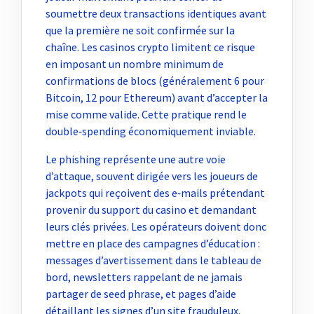
soumettre deux transactions identiques avant
que la première ne soit confirmée sur la
chaîne. Les casinos crypto limitent ce risque
en imposant un nombre minimum de
confirmations de blocs (généralement 6 pour
Bitcoin, 12 pour Ethereum) avant d’accepter la
mise comme valide. Cette pratique rend le
double‑spending économiquement inviable.
Le phishing représente une autre voie
d’attaque, souvent dirigée vers les joueurs de
jackpots qui reçoivent des e‑mails prétendant
provenir du support du casino et demandant
leurs clés privées. Les opérateurs doivent donc
mettre en place des campagnes d’éducation :
messages d’avertissement dans le tableau de
bord, newsletters rappelant de ne jamais
partager de seed phrase, et pages d’aide
détaillant les signes d’un site frauduleux.