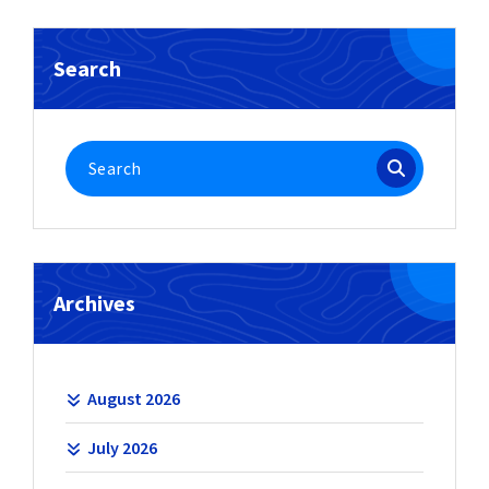
Search
Search
for:
Archives
August 2026
July 2026