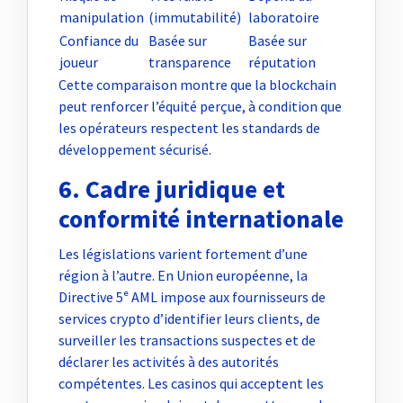
manipulation
(immutabilité)
laboratoire
Confiance du
Basée sur
Basée sur
joueur
transparence
réputation
Cette comparaison montre que la blockchain
peut renforcer l’équité perçue, à condition que
les opérateurs respectent les standards de
développement sécurisé.
6. Cadre juridique et
conformité internationale
Les législations varient fortement d’une
région à l’autre. En Union européenne, la
Directive 5ᵉ AML impose aux fournisseurs de
services crypto d’identifier leurs clients, de
surveiller les transactions suspectes et de
déclarer les activités à des autorités
compétentes. Les casinos qui acceptent les