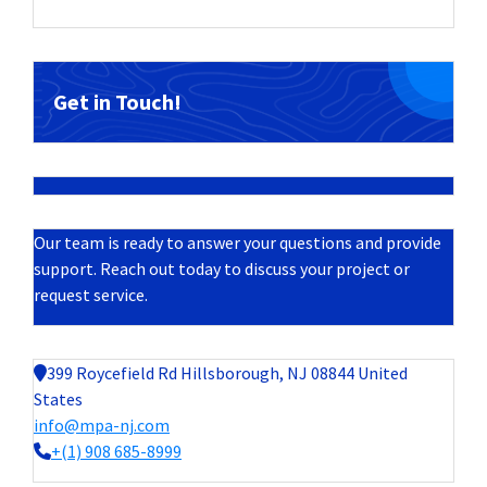
Get in Touch!
Our team is ready to answer your questions and provide
support. Reach out today to discuss your project or
request service.
399 Roycefield Rd Hillsborough, NJ 08844 United
States
info@mpa-nj.com
+(1) 908 685-8999