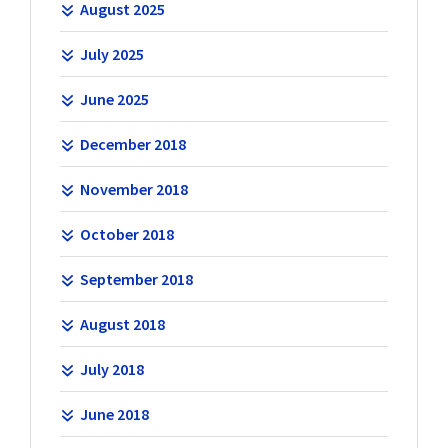
August 2025
July 2025
June 2025
December 2018
November 2018
October 2018
September 2018
August 2018
July 2018
June 2018