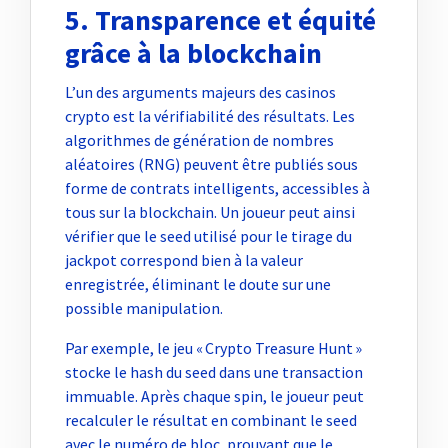
5. Transparence et équité
grâce à la blockchain
L’un des arguments majeurs des casinos
crypto est la vérifiabilité des résultats. Les
algorithmes de génération de nombres
aléatoires (RNG) peuvent être publiés sous
forme de contrats intelligents, accessibles à
tous sur la blockchain. Un joueur peut ainsi
vérifier que le seed utilisé pour le tirage du
jackpot correspond bien à la valeur
enregistrée, éliminant le doute sur une
possible manipulation.
Par exemple, le jeu « Crypto Treasure Hunt »
stocke le hash du seed dans une transaction
immuable. Après chaque spin, le joueur peut
recalculer le résultat en combinant le seed
avec le numéro de bloc, prouvant que le