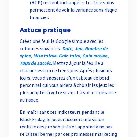
(RTP) restent inchangées. Les free spins
permettent de voir la variance sans risque
financier.
Astuce pratique
Créez une feuille Google simple avec les
colonnes suivantes :
Date, Jeu, Nombre de
spins, Mise totale, Gain total, Gain moyen,
Taux de succès
. Mettez à jour la feuille à
chaque session de free spins. Après plusieurs
jours, vous disposerez d’un tableau de bord
personnel qui vous aidera à choisir les jeux les
plus adaptés à votre style et à votre tolérance
au risque.
En maîtrisant ces indicateurs pendant le
Black Friday, le joueur acquiert une vision
réaliste des probabilités et apprend à ne pas
se laisser berner par des promesses marketing