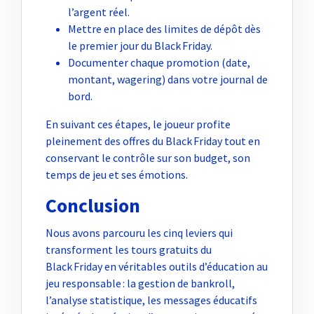
l’argent réel.
Mettre en place des limites de dépôt dès
le premier jour du Black Friday.
Documenter chaque promotion (date,
montant, wagering) dans votre journal de
bord.
En suivant ces étapes, le joueur profite
pleinement des offres du Black Friday tout en
conservant le contrôle sur son budget, son
temps de jeu et ses émotions.
Conclusion
Nous avons parcouru les cinq leviers qui
transforment les tours gratuits du
Black Friday en véritables outils d’éducation au
jeu responsable : la gestion de bankroll,
l’analyse statistique, les messages éducatifs