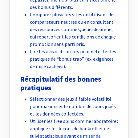
des bonus différents.
Comparer plusieurs sites en utilisant des
comparateurs neutres ou en consultant
des ressources comme Queuesdesirene,
qui répertorient les conditions de chaque
promotion sans parti pris.
Lire les avis utilisateurs pour détecter les
pratiques de “bonus trap” (ex. exigences
de mise cachées).
Récapitulatif des bonnes
pratiques
Sélectionner des jeux à faible volatilité
pour maximiser le nombre de tours joués
et les données collectées.
Utiliser les free spins comme laboratoire :
appliquez les leçons de bankroll et de
suivi statistique avant de miser de