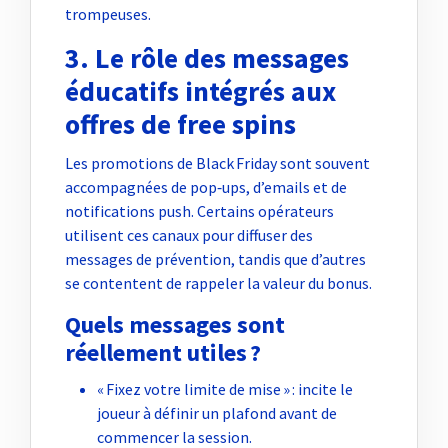
trompeuses.
3. Le rôle des messages
éducatifs intégrés aux
offres de free spins
Les promotions de Black Friday sont souvent
accompagnées de pop‑ups, d’emails et de
notifications push. Certains opérateurs
utilisent ces canaux pour diffuser des
messages de prévention, tandis que d’autres
se contentent de rappeler la valeur du bonus.
Quels messages sont
réellement utiles ?
« Fixez votre limite de mise » : incite le
joueur à définir un plafond avant de
commencer la session.