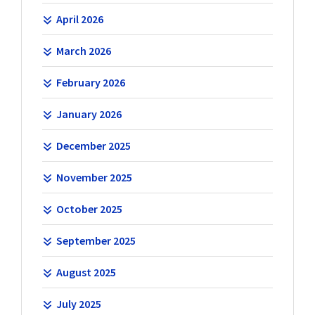
April 2026
March 2026
February 2026
January 2026
December 2025
November 2025
October 2025
September 2025
August 2025
July 2025