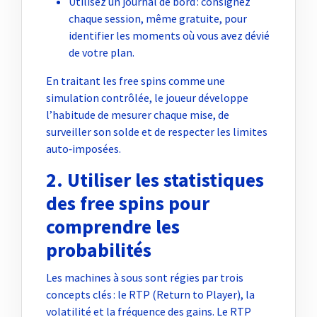
Utilisez un journal de bord : consignez
chaque session, même gratuite, pour
identifier les moments où vous avez dévié
de votre plan.
En traitant les free spins comme une
simulation contrôlée, le joueur développe
l’habitude de mesurer chaque mise, de
surveiller son solde et de respecter les limites
auto‑imposées.
2. Utiliser les statistiques
des free spins pour
comprendre les
probabilités
Les machines à sous sont régies par trois
concepts clés : le RTP (Return to Player), la
volatilité et la fréquence des gains. Le RTP