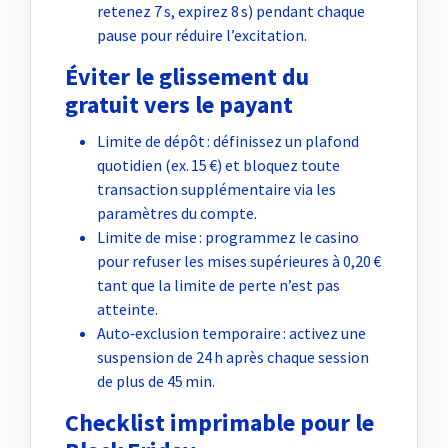
retenez 7 s, expirez 8 s) pendant chaque
pause pour réduire l’excitation.
Éviter le glissement du
gratuit vers le payant
Limite de dépôt : définissez un plafond
quotidien (ex. 15 €) et bloquez toute
transaction supplémentaire via les
paramètres du compte.
Limite de mise : programmez le casino
pour refuser les mises supérieures à 0,20 €
tant que la limite de perte n’est pas
atteinte.
Auto‑exclusion temporaire : activez une
suspension de 24 h après chaque session
de plus de 45 min.
Checklist imprimable pour le