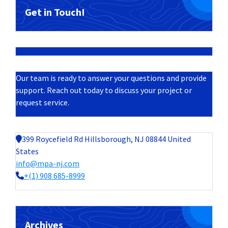
Get in Touch!
Our team is ready to answer your questions and provide
support. Reach out today to discuss your project or
request service.
399 Roycefield Rd Hillsborough, NJ 08844 United
States
info@mpa-nj.com
+(1) 908 685-8999
Archives