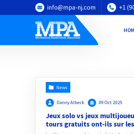
Skip
info@mpa-nj.com
+1 (9
to
content
HO
News
Danny Albeck
09 Oct 2025
Jeux solo vs jeux multijoue
tours gratuits ont‑ils sur l