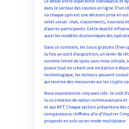
Le débat entre expérience individuelle et
dans le secteur des casinos en ligne. D’un 
où chaque spin est une décision prise en soli
volet social : chat, classements, tournois et
d’autres participants. Cette dualité influ
aussi les modèles économiques des opérate
Dans ce contexte, les tours gratuits (free sp
la fois un outil d’acquisition, un levier de 
nombre limité de spins sans mise initiale, l
joueur tout en créant une incitation à dép
technologique, les lecteurs peuvent consult
qui recense des ressources sur les crypto‑ca
Nous examinerons cinq axes clés : le coût d’a
la co‑création de valeur communautaire et 
et aux NFT. Chaque section présentera des 
comparaisons chiffrées afin d’illustrer l’i
proposés en solo ou en mode multijoueur.