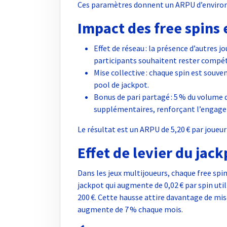
Ces paramètres donnent un ARPU d’environ 3,
Impact des free spins
Effet de réseau : la présence d’autres 
participants souhaitent rester compéti
Mise collective : chaque spin est souv
pool de jackpot.
Bonus de pari partagé : 5 % du volume 
supplémentaires, renforçant l’engag
Le résultat est un ARPU de 5,20 € par joue
Effet de levier du jac
Dans les jeux multijoueurs, chaque free spi
jackpot qui augmente de 0,02 € par spin utili
200 €. Cette hausse attire davantage de mis
augmente de 7 % chaque mois.