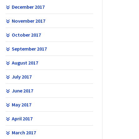
December 2017
November 2017
October 2017
September 2017
August 2017
July 2017
June 2017
May 2017
April 2017
March 2017