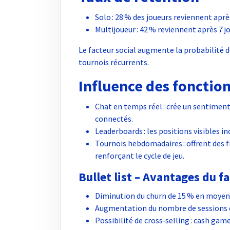
Solo : 28 % des joueurs reviennent après
Multijoueur : 42 % reviennent après 7 jo
Le facteur social augmente la probabilité
tournois récurrents.
Influence des fonction
Chat en temps réel : crée un sentiment
connectés.
Leaderboards : les positions visibles i
Tournois hebdomadaires : offrent des f
renforçant le cycle de jeu.
Bullet list – Avantages du fa
Diminution du churn de 15 % en moyen
Augmentation du nombre de sessions qu
Possibilité de cross‑selling : cash games