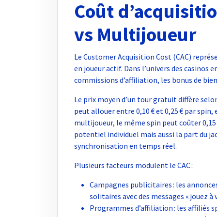
Coût d’acquisitio
vs Multijoueur
Le Customer Acquisition Cost (CAC) représ
en joueur actif. Dans l’univers des casinos e
commissions d’affiliation, les bonus de bienv
Le prix moyen d’un tour gratuit diffère selo
peut allouer entre 0,10 € et 0,25 € par spin,
multijoueur, le même spin peut coûter 0,15 €
potentiel individuel mais aussi la part du ja
synchronisation en temps réel.
Plusieurs facteurs modulent le CAC :
Campagnes publicitaires : les annonces
solitaires avec des messages « jouez à 
Programmes d’affiliation : les affilié