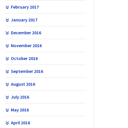
February 2017
January 2017
December 2016
November 2016
October 2016
September 2016
August 2016
July 2016
May 2016
April 2016