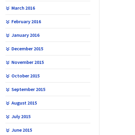
March 2016
February 2016
January 2016
December 2015
November 2015
October 2015
September 2015
August 2015
July 2015
June 2015