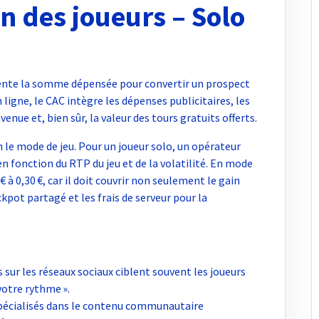
n des joueurs – Solo
ente la somme dépensée pour convertir un prospect
n ligne, le CAC intègre les dépenses publicitaires, les
enue et, bien sûr, la valeur des tours gratuits offerts.
n le mode de jeu. Pour un joueur solo, un opérateur
 en fonction du RTP du jeu et de la volatilité. En mode
 à 0,30 €, car il doit couvrir non seulement le gain
ckpot partagé et les frais de serveur pour la
 sur les réseaux sociaux ciblent souvent les joueurs
votre rythme ».
s spécialisés dans le contenu communautaire