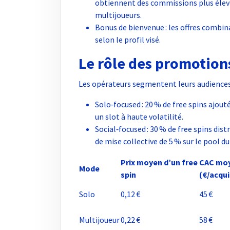
obtiennent des commissions plus élevées
multijoueurs.
Bonus de bienvenue : les offres combin
selon le profil visé.
Le rôle des promotion
Les opérateurs segmentent leurs audiences 
Solo‑focused : 20 % de free spins ajout
un slot à haute volatilité.
Social‑focused : 30 % de free spins dis
de mise collective de 5 % sur le pool du
Prix moyen d’un free
CAC mo
Mode
spin
(€/acqui
Solo
0,12 €
45 €
Multijoueur
0,22 €
58 €