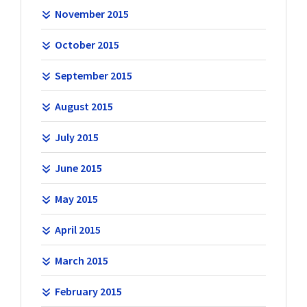
November 2015
October 2015
September 2015
August 2015
July 2015
June 2015
May 2015
April 2015
March 2015
February 2015