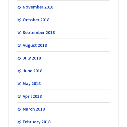
November 2018
October 2018
September 2018
August 2018
July 2018
June 2018
May 2018
April 2018
March 2018
February 2018