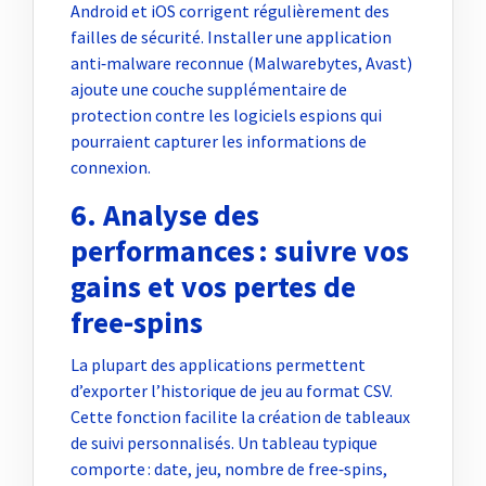
Android et iOS corrigent régulièrement des
failles de sécurité. Installer une application
anti‑malware reconnue (Malwarebytes, Avast)
ajoute une couche supplémentaire de
protection contre les logiciels espions qui
pourraient capturer les informations de
connexion.
6. Analyse des
performances : suivre vos
gains et vos pertes de
free‑spins
La plupart des applications permettent
d’exporter l’historique de jeu au format CSV.
Cette fonction facilite la création de tableaux
de suivi personnalisés. Un tableau typique
comporte : date, jeu, nombre de free‑spins,