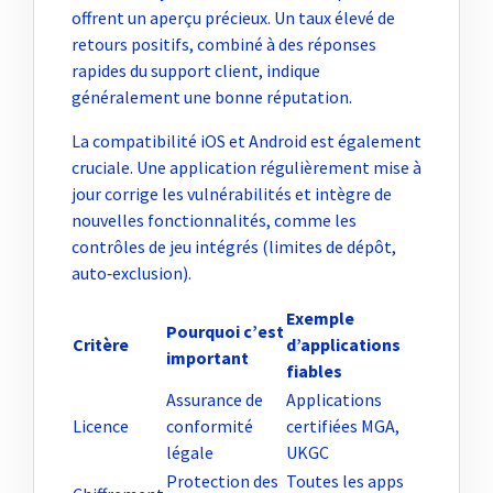
offrent un aperçu précieux. Un taux élevé de
retours positifs, combiné à des réponses
rapides du support client, indique
généralement une bonne réputation.
La compatibilité iOS et Android est également
cruciale. Une application régulièrement mise à
jour corrige les vulnérabilités et intègre de
nouvelles fonctionnalités, comme les
contrôles de jeu intégrés (limites de dépôt,
auto‑exclusion).
Exemple
Pourquoi c’est
Critère
d’applications
important
fiables
Assurance de
Applications
Licence
conformité
certifiées MGA,
légale
UKGC
Protection des
Toutes les apps