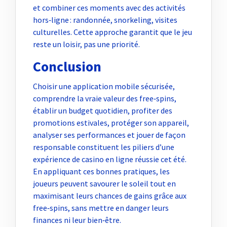
et combiner ces moments avec des activités
hors‑ligne : randonnée, snorkeling, visites
culturelles. Cette approche garantit que le jeu
reste un loisir, pas une priorité.
Conclusion
Choisir une application mobile sécurisée,
comprendre la vraie valeur des free‑spins,
établir un budget quotidien, profiter des
promotions estivales, protéger son appareil,
analyser ses performances et jouer de façon
responsable constituent les piliers d’une
expérience de casino en ligne réussie cet été.
En appliquant ces bonnes pratiques, les
joueurs peuvent savourer le soleil tout en
maximisant leurs chances de gains grâce aux
free‑spins, sans mettre en danger leurs
finances ni leur bien‑être.