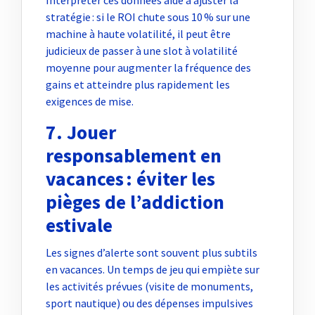
Interpréter ces données aide à ajuster la
stratégie : si le ROI chute sous 10 % sur une
machine à haute volatilité, il peut être
judicieux de passer à une slot à volatilité
moyenne pour augmenter la fréquence des
gains et atteindre plus rapidement les
exigences de mise.
7. Jouer
responsablement en
vacances : éviter les
pièges de l’addiction
estivale
Les signes d’alerte sont souvent plus subtils
en vacances. Un temps de jeu qui empiète sur
les activités prévues (visite de monuments,
sport nautique) ou des dépenses impulsives