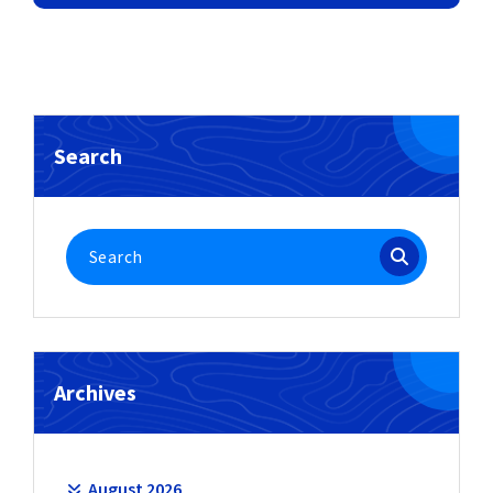
Search
Search
for:
Archives
August 2026