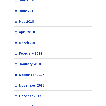
July 2018
June 2018
May 2018
April 2018
March 2018
February 2018
January 2018
December 2017
November 2017
October 2017