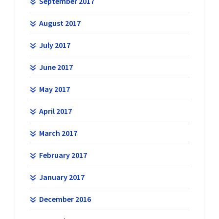
September 2017
August 2017
July 2017
June 2017
May 2017
April 2017
March 2017
February 2017
January 2017
December 2016