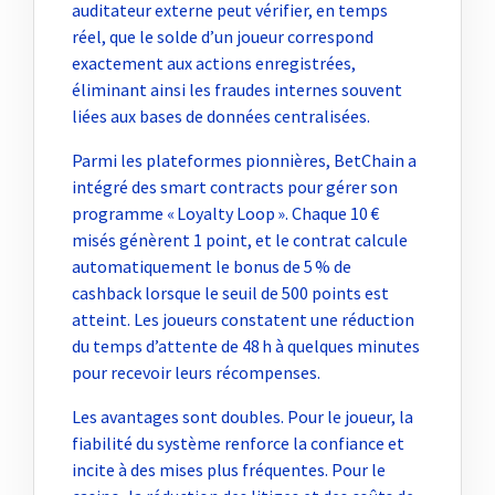
auditateur externe peut vérifier, en temps
réel, que le solde d’un joueur correspond
exactement aux actions enregistrées,
éliminant ainsi les fraudes internes souvent
liées aux bases de données centralisées.
Parmi les plateformes pionnières, BetChain a
intégré des smart contracts pour gérer son
programme « Loyalty Loop ». Chaque 10 €
misés génèrent 1 point, et le contrat calcule
automatiquement le bonus de 5 % de
cashback lorsque le seuil de 500 points est
atteint. Les joueurs constatent une réduction
du temps d’attente de 48 h à quelques minutes
pour recevoir leurs récompenses.
Les avantages sont doubles. Pour le joueur, la
fiabilité du système renforce la confiance et
incite à des mises plus fréquentes. Pour le