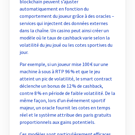
blockchain peuvent s’ajuster
automatiquement en fonction du
comportement du joueur grâce à des oracles –
services qui injectent des données externes
dans la chaîne. Un casino peut ainsi créer un
modèle où le taux de cashback varie selon la
volatilité du jeu joué ou les cotes sportives du
jour.
Par exemple, si un joueur mise 100 € sur une
machine à sous à RTP 96 % et que le jeu
atteint un pic de volatilité, le smart contract
déclenche un bonus de 12 % de cashback,
contre 8 % en période de faible volatilité. De la
même façon, lors d’un événement sportif
majeur, un oracle fournit les cotes en temps
réel et le système attribue des paris gratuits
proportionnels aux gains potentiels.
Ces modèles sont particulièrement efficaces