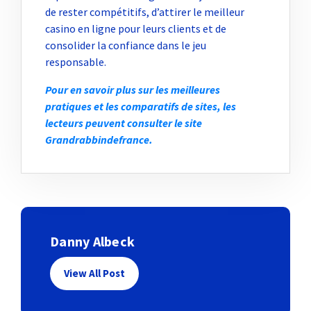
de rester compétitifs, d’attirer le meilleur
casino en ligne pour leurs clients et de
consolider la confiance dans le jeu
responsable.
Pour en savoir plus sur les meilleures
pratiques et les comparatifs de sites, les
lecteurs peuvent consulter le site
Grandrabbindefrance.
Danny Albeck
View All Post