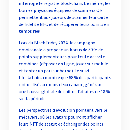
interroge le registre blockchain. De même, les
bornes physiques équipées de scanners QR
permettent aux joueurs de scanner leur carte
de fidélité NFC et de récupérer leurs points en
temps réel.
Lors du Black Friday 2024, la campagne
omnicanale a proposé un bonus de 50 % de
points supplémentaires pour toute activité
combinée (déposer en ligne, jouer sur mobile
et tenter un pari sur borne). Le suivi
blockchain a montré que 68 % des participants
ont utilisé au moins deux canaux, générant
une hausse globale du chiffre d’affaires de 18 %
sur la période.
Les perspectives d’évolution pointent vers le
métavers, où les avatars pourront afficher
leurs NFT de statut et échanger des points