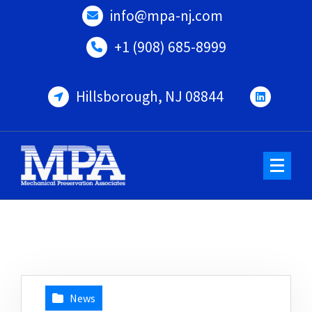
Skip
info@mpa-nj.com
to
content
+1 (908) 685-8999
Hillsborough, NJ 08844
News