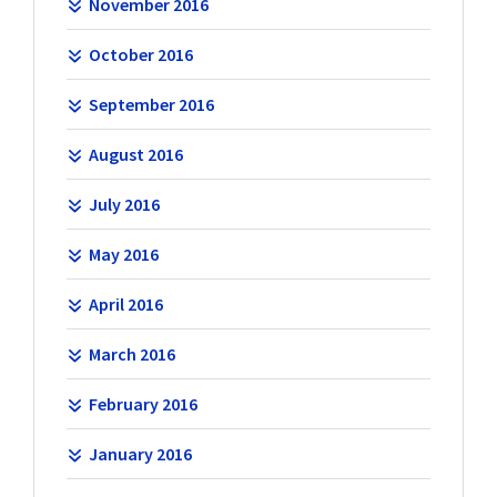
November 2016
October 2016
September 2016
August 2016
July 2016
May 2016
April 2016
March 2016
February 2016
January 2016