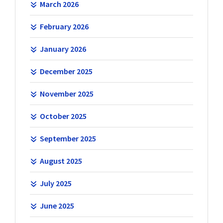
March 2026
February 2026
January 2026
December 2025
November 2025
October 2025
September 2025
August 2025
July 2025
June 2025