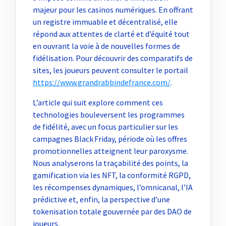
majeur pour les casinos numériques. En offrant
un registre immuable et décentralisé, elle
répond aux attentes de clarté et d’équité tout
en ouvrant la voie à de nouvelles formes de
fidélisation. Pour découvrir des comparatifs de
sites, les joueurs peuvent consulter le portail
https://www.grandrabbindefrance.com/
.
L’article qui suit explore comment ces
technologies bouleversent les programmes
de fidélité, avec un focus particulier sur les
campagnes Black Friday, période où les offres
promotionnelles atteignent leur paroxysme.
Nous analyserons la traçabilité des points, la
gamification via les NFT, la conformité RGPD,
les récompenses dynamiques, l’omnicanal, l’IA
prédictive et, enfin, la perspective d’une
tokenisation totale gouvernée par des DAO de
joueurs.