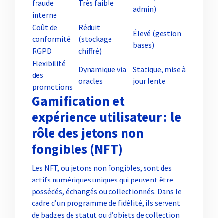
fraude
Très faible
admin)
interne
Coût de
Réduit
Élevé (gestion
conformité
(stockage
bases)
RGPD
chiffré)
Flexibilité
Dynamique via
Statique, mise à
des
oracles
jour lente
promotions
Gamification et
expérience utilisateur : le
rôle des jetons non
fongibles (NFT)
Les NFT, ou jetons non fongibles, sont des
actifs numériques uniques qui peuvent être
possédés, échangés ou collectionnés. Dans le
cadre d’un programme de fidélité, ils servent
de badges de statut ou d’objets de collection