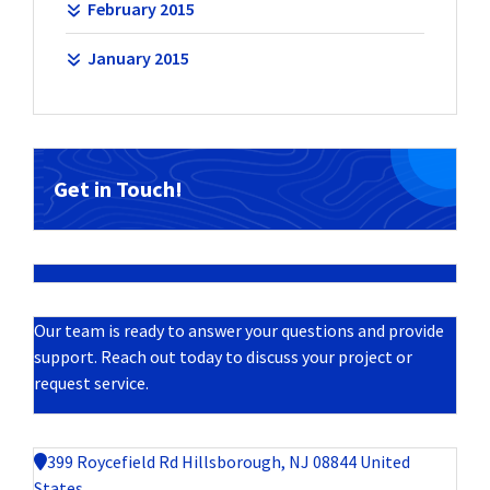
February 2015
January 2015
Get in Touch!
Our team is ready to answer your questions and provide
support. Reach out today to discuss your project or
request service.
399 Roycefield Rd Hillsborough, NJ 08844 United
States