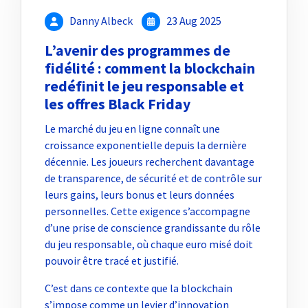
Danny Albeck
23 Aug 2025
L’avenir des programmes de
fidélité : comment la blockchain
redéfinit le jeu responsable et
les offres Black Friday
Le marché du jeu en ligne connaît une
croissance exponentielle depuis la dernière
décennie. Les joueurs recherchent davantage
de transparence, de sécurité et de contrôle sur
leurs gains, leurs bonus et leurs données
personnelles. Cette exigence s’accompagne
d’une prise de conscience grandissante du rôle
du jeu responsable, où chaque euro misé doit
pouvoir être tracé et justifié.
C’est dans ce contexte que la blockchain
s’impose comme un levier d’innovation