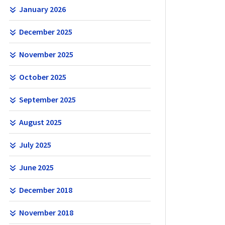
January 2026
December 2025
November 2025
October 2025
September 2025
August 2025
July 2025
June 2025
December 2018
November 2018