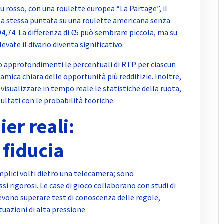
 rosso, con una roulette europea “La Partage”, il
 la stessa puntata su una roulette americana senza
€94,74. La differenza di €5 può sembrare piccola, ma su
ate il divario diventa significativo.
o approfondimenti le percentuali di RTP per ciascun
amica chiara delle opportunità più redditizie. Inoltre,
 visualizzare in tempo reale le statistiche della ruota,
sultati con le probabilità teoriche.
ier reali:
 fiducia
mplici volti dietro una telecamera; sono
si rigorosi. Le case di gioco collaborano con studi di
devono superare test di conoscenza delle regole,
tuazioni di alta pressione.