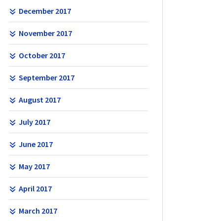
December 2017
November 2017
October 2017
September 2017
August 2017
July 2017
June 2017
May 2017
April 2017
March 2017