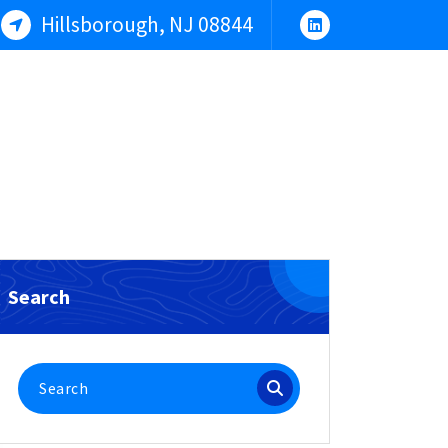
Hillsborough, NJ 08844
Search
Search
for: