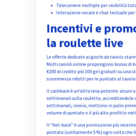
Telecamere multiple per visibilità tot
Interazione vocale e chat testuale pe
Incentivi e prom
la roulette live
Le offerte dedicate ai giochi da tavolo stan
Molti casinò online propongono bonus di be
€200 di credito più 100 giri gratuiti su una
scommessa ridotti per le puntate al tavolo
Il cashback è un’altra leva potente: alcuni 
settimanali sulla roulette, accreditandole 
settimanali, invece, mettono in palio premi
volume di puntate o il più alto profitto nett
Il “bet‑back” è una promozione più recente,
puntata (solitamente 5 %) ogni volta che il