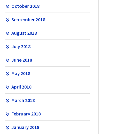
October 2018
September 2018
August 2018
July 2018
June 2018
May 2018
April 2018
March 2018
February 2018
January 2018