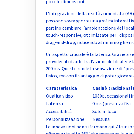
piccole dimensioni.
L’integrazione della realtà aumentata (AR) è
possono sovrapporre una grafica interattiva
persino cambiare l’ambientazione del locale
touch‑responsive, ottimizzate per i disposi
drag‑and‑drop, riducendo al minimo gli error
Un aspetto cruciale è la latenza. Grazie a ser
provider, il ritardo tra l’azione del dealer 
200 ms. Questo rende la sensazione di “prese
fisico, ma con il vantaggio di poter giocare 
Caratteristica
Casinò tradizional
Qualità video
1080p, occasionali i
Latenza
0 ms (presenza fisic
Accessibilità
Solo in loco
Personalizzazione
Nessuna
Le innovazioni non si fermano qui. Alcuni 
offrendo visuali a 360° che mostrano la ru