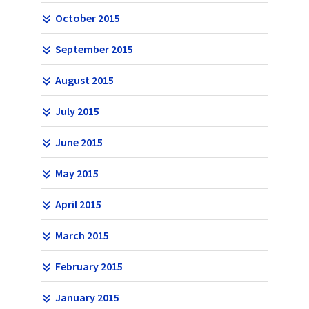
October 2015
September 2015
August 2015
July 2015
June 2015
May 2015
April 2015
March 2015
February 2015
January 2015