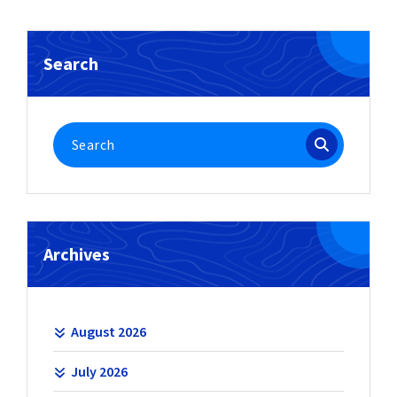
Search
Search
for:
Archives
August 2026
July 2026