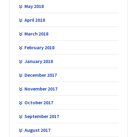
May 2018
April 2018
March 2018
February 2018
January 2018
December 2017
November 2017
October 2017
September 2017
August 2017