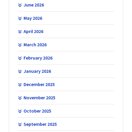
June 2026
May 2026
April 2026
March 2026
February 2026
January 2026
December 2025
November 2025
October 2025
September 2025