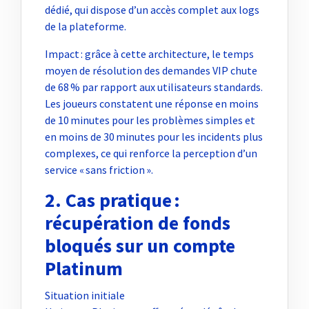
dédié, qui dispose d’un accès complet aux logs
de la plateforme.
Impact : grâce à cette architecture, le temps
moyen de résolution des demandes VIP chute
de 68 % par rapport aux utilisateurs standards.
Les joueurs constatent une réponse en moins
de 10 minutes pour les problèmes simples et
en moins de 30 minutes pour les incidents plus
complexes, ce qui renforce la perception d’un
service « sans friction ».
2. Cas pratique :
récupération de fonds
bloqués sur un compte
Platinum
Situation initiale