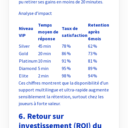
pu retirer ses gains en moins de 20 minutes.
Analyse d’impact
Temps
Retention
Niveau
Taux de
moyen de
après
VIP
satisfaction
réponse
6 mois
Silver
45 min
78 %
62 %
Gold
20 min
86 %
73 %
Platinum
10 min
91 %
81 %
Diamond
5 min
95 %
89 %
Elite
2 min
98 %
94 %
Ces chiffres montrent que la disponibilité d’un
support multilingue et ultra‑rapide augmente
sensiblement la rétention, surtout chez les
joueurs à forte valeur.
6. Retour sur
investissement (ROI) du