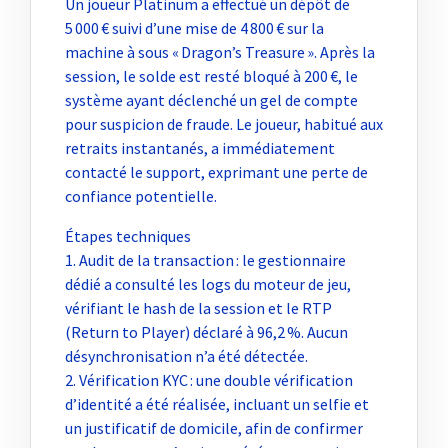
Un joueur Platinum a effectué un dépôt de
5 000 € suivi d’une mise de 4 800 € sur la
machine à sous « Dragon’s Treasure ». Après la
session, le solde est resté bloqué à 200 €, le
système ayant déclenché un gel de compte
pour suspicion de fraude. Le joueur, habitué aux
retraits instantanés, a immédiatement
contacté le support, exprimant une perte de
confiance potentielle.
Étapes techniques
1. Audit de la transaction : le gestionnaire
dédié a consulté les logs du moteur de jeu,
vérifiant le hash de la session et le RTP
(Return to Player) déclaré à 96,2 %. Aucun
désynchronisation n’a été détectée.
2. Vérification KYC : une double vérification
d’identité a été réalisée, incluant un selfie et
un justificatif de domicile, afin de confirmer