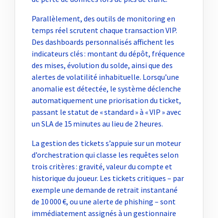
Parallèlement, des outils de monitoring en
temps réel scrutent chaque transaction VIP.
Des dashboards personnalisés affichent les
indicateurs clés : montant du dépôt, fréquence
des mises, évolution du solde, ainsi que des
alertes de volatilité inhabituelle. Lorsqu’une
anomalie est détectée, le système déclenche
automatiquement une priorisation du ticket,
passant le statut de « standard » à « VIP » avec
un SLA de 15 minutes au lieu de 2 heures.
La gestion des tickets s’appuie sur un moteur
d’orchestration qui classe les requêtes selon
trois critères : gravité, valeur du compte et
historique du joueur. Les tickets critiques – par
exemple une demande de retrait instantané
de 10 000 €, ou une alerte de phishing – sont
immédiatement assignés à un gestionnaire