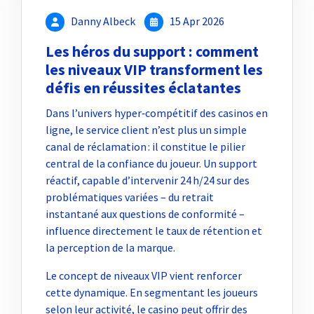
Danny Albeck
15 Apr 2026
Les héros du support : comment
les niveaux VIP transforment les
défis en réussites éclatantes
Dans l’univers hyper‑compétitif des casinos en
ligne, le service client n’est plus un simple
canal de réclamation : il constitue le pilier
central de la confiance du joueur. Un support
réactif, capable d’intervenir 24 h/24 sur des
problématiques variées – du retrait
instantané aux questions de conformité –
influence directement le taux de rétention et
la perception de la marque.
Le concept de niveaux VIP vient renforcer
cette dynamique. En segmentant les joueurs
selon leur activité, le casino peut offrir des