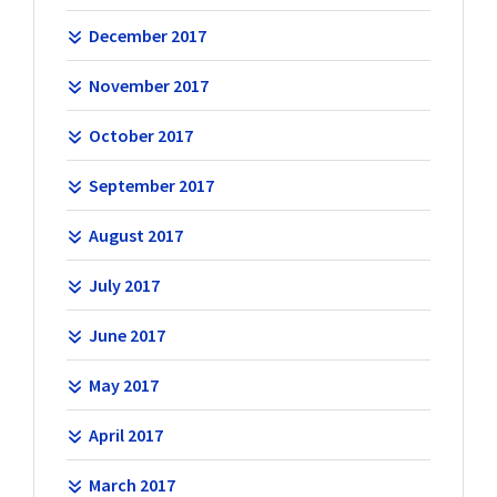
December 2017
November 2017
October 2017
September 2017
August 2017
July 2017
June 2017
May 2017
April 2017
March 2017