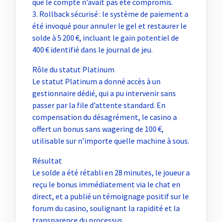
que le compte n’avait pas été compromis.
3. Rollback sécurisé : le système de paiement a
été invoqué pour annuler le gel et restaurer le
solde à 5 200 €, incluant le gain potentiel de
400 € identifié dans le journal de jeu.
Rôle du statut Platinum
Le statut Platinum a donné accès à un
gestionnaire dédié, qui a pu intervenir sans
passer par la file d’attente standard. En
compensation du désagrément, le casino a
offert un bonus sans wagering de 100 €,
utilisable sur n’importe quelle machine à sous.
Résultat
Le solde a été rétabli en 28 minutes, le joueur a
reçu le bonus immédiatement via le chat en
direct, et a publié un témoignage positif sur le
forum du casino, soulignant la rapidité et la
transparence du processus.