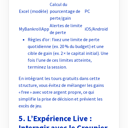
Calcul du
Excel (modèle)
pourcentage de
PC
perte/gain
Alertes de limite
MyBankrollApp
iOS/Android
de perte
Règles d’or : fixez une limite de perte
quotidienne (ex. 20 % du budget) et une
cible de gain (ex. 2 × le capital initial). Une
fois l’une de ces limites atteinte,
terminez la session.
En intégrant les tours gratuits dans cette
structure, vous évitez de mélanger les gains
« free » avec votre argent propre, ce qui
simplifie la prise de décision et prévient les
excès de jeu.
5. L’Expérience Live :
Interagir avec le Croupier