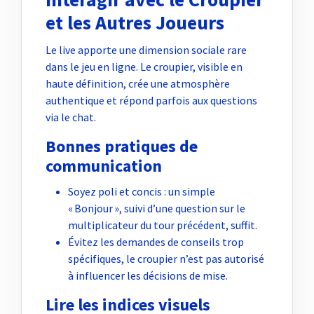
et les Autres Joueurs
Le live apporte une dimension sociale rare
dans le jeu en ligne. Le croupier, visible en
haute définition, crée une atmosphère
authentique et répond parfois aux questions
via le chat.
Bonnes pratiques de
communication
Soyez poli et concis : un simple
« Bonjour », suivi d’une question sur le
multiplicateur du tour précédent, suffit.
Évitez les demandes de conseils trop
spécifiques, le croupier n’est pas autorisé
à influencer les décisions de mise.
Lire les indices visuels