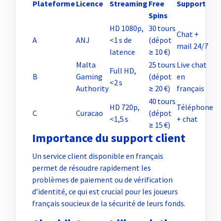
Plateforme
Licence
Streaming
Free
Support
Spins
HD 1080p,
30 tours
Chat +
A
ANJ
<1 s de
(dépot
mail 24/7
latence
≥ 10 €)
Malta
25 tours
Live chat
Full HD,
B
Gaming
(dépot
en
<2 s
Authority
≥ 20 €)
français
40 tours
HD 720p,
Téléphone
C
Curacao
(dépot
<1,5 s
+ chat
≥ 15 €)
Importance du support client
Un service client disponible en français
permet de résoudre rapidement les
problèmes de paiement ou de vérification
d’identité, ce qui est crucial pour les joueurs
français soucieux de la sécurité de leurs fonds.