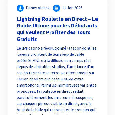
Danny Albeck
11 Jan 2026
Lightning Roulette en Direct – Le
Guide Ultime pour les Débutants
qui Veulent Profiter des Tours
Gratuits
Le live casino a révolutionné la façon dont les
joueurs profitent de leurs jeux de table
préférés. Grâce à la diffusion en temps réel
depuis de véritables studios, l’ambiance d’un
casino terrestre se retrouve directement sur
l’écran de votre ordinateur ou de votre
smartphone. Parmi les nombreuses variantes
proposées, la roulette en direct séduit
particulièrement les amateurs de suspense,
car chaque spin est visible en direct, avec le
bruit de la bille qui rebondit et le croupier qui