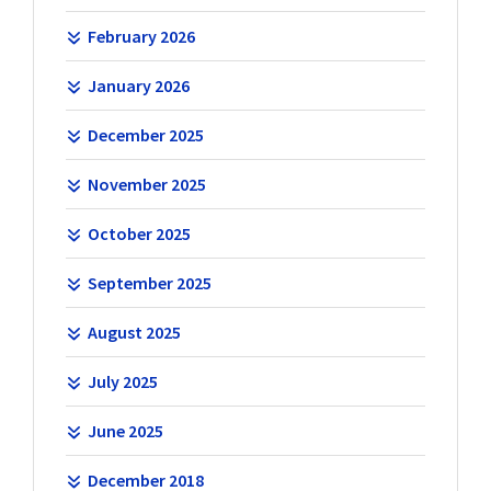
February 2026
January 2026
December 2025
November 2025
October 2025
September 2025
August 2025
July 2025
June 2025
December 2018