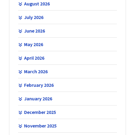
August 2026
July 2026
June 2026
May 2026
April 2026
March 2026
February 2026
January 2026
December 2025
November 2025