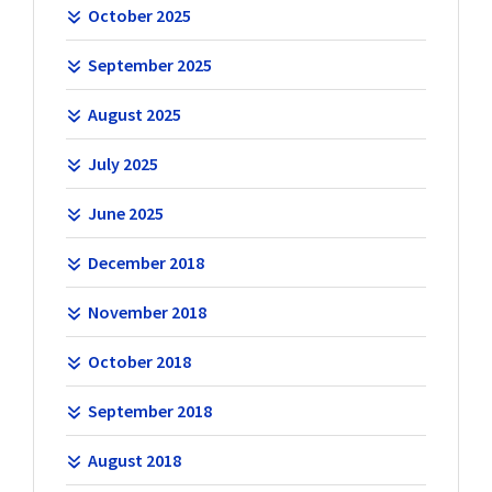
October 2025
September 2025
August 2025
July 2025
June 2025
December 2018
November 2018
October 2018
September 2018
August 2018