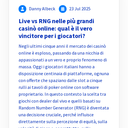
Danny Albeck
23 Jul 2025
Live vs RNG nelle più grandi
casinò online: qual è il vero
vincitore per i giocatori?
Negli ultimi cinque anni il mercato dei casinò
online è esploso, passando da una nicchia di
appassionati a un vero e proprio fenomeno di
massa. Oggi i giocatori italiani hanno a
disposizione centinaia di piattaforme, ognuna
con offerte che spaziano dalle slot a cinque
rulli ai tavoli di poker online con software
proprietario. In questo contesto la scelta tra
giochi con dealer dal vivo e quelli basati su
Random Number Generator (RNG) è diventata
una decisione cruciale, perché influisce
direttamente sulla percezione di equità, sulla