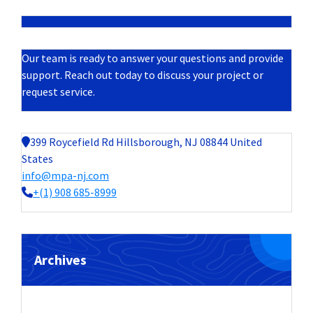
Our team is ready to answer your questions and provide
support. Reach out today to discuss your project or
request service.
399 Roycefield Rd Hillsborough, NJ 08844 United
States
info@mpa-nj.com
+(1) 908 685-8999
Archives