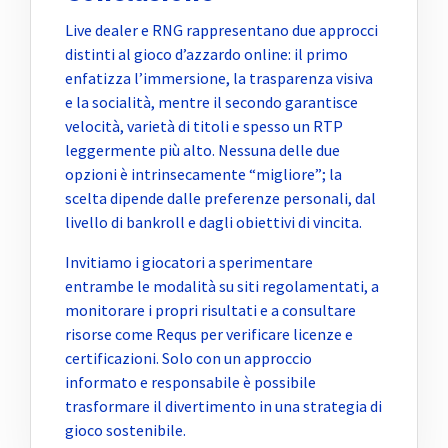
Live dealer e RNG rappresentano due approcci
distinti al gioco d’azzardo online: il primo
enfatizza l’immersione, la trasparenza visiva
e la socialità, mentre il secondo garantisce
velocità, varietà di titoli e spesso un RTP
leggermente più alto. Nessuna delle due
opzioni è intrinsecamente “migliore”; la
scelta dipende dalle preferenze personali, dal
livello di bankroll e dagli obiettivi di vincita.
Invitiamo i giocatori a sperimentare
entrambe le modalità su siti regolamentati, a
monitorare i propri risultati e a consultare
risorse come Requs per verificare licenze e
certificazioni. Solo con un approccio
informato e responsabile è possibile
trasformare il divertimento in una strategia di
gioco sostenibile.