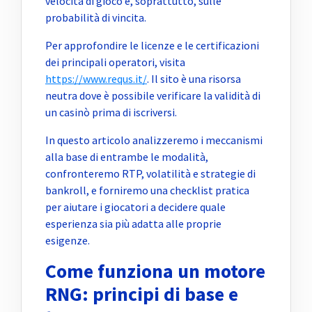
velocità di gioco e, soprattutto, sulle
probabilità di vincita.
Per approfondire le licenze e le certificazioni
dei principali operatori, visita
https://www.requs.it/
. Il sito è una risorsa
neutra dove è possibile verificare la validità di
un casinò prima di iscriversi.
In questo articolo analizzeremo i meccanismi
alla base di entrambe le modalità,
confronteremo RTP, volatilità e strategie di
bankroll, e forniremo una checklist pratica
per aiutare i giocatori a decidere quale
esperienza sia più adatta alle proprie
esigenze.
Come funziona un motore
RNG: principi di base e