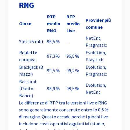
RNG
RTP
RTP
Provider più
Gioco
medio
medio
comune
RNG
Live
NetEnt,
Slot a 5 rulli
96,5 %
–
Pragmatic
Roulette
Evolution,
97,3 %
96,8 %
europea
Playtech
Blackjack (8
Evolution,
99,5 %
99,2 %
mazzi)
Pragmatic
Baccarat
Evolution,
(Punto
98,9 %
98,5 %
NetEnt
Banco)
Le differenze di RTP tra le versioni live e RNG
sono generalmente contenute entro lo 0,5 %
di margine. Questo accade perché i giochi live
includono costi operativi aggiuntivi (studio,