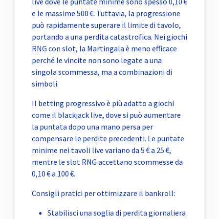
live dove le puntate minime sono spesso 0,10 €
e le massime 500 €. Tuttavia, la progressione
può rapidamente superare il limite di tavolo,
portando a una perdita catastrofica. Nei giochi
RNG con slot, la Martingala è meno efficace
perché le vincite non sono legate a una
singola scommessa, ma a combinazioni di
simboli.
Il betting progressivo è più adatto a giochi
come il blackjack live, dove si può aumentare
la puntata dopo una mano persa per
compensare le perdite precedenti. Le puntate
minime nei tavoli live variano da 5 € a 25 €,
mentre le slot RNG accettano scommesse da
0,10 € a 100 €.
Consigli pratici per ottimizzare il bankroll:
Stabilisci una soglia di perdita giornaliera