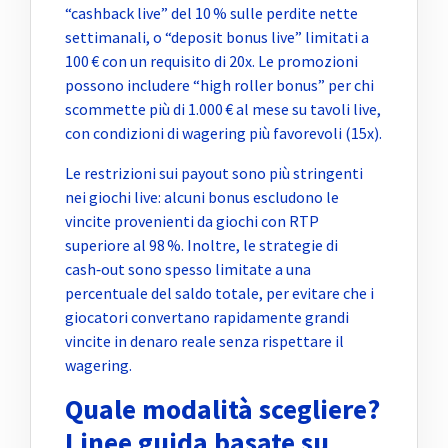
“cashback live” del 10 % sulle perdite nette
settimanali, o “deposit bonus live” limitati a
100 € con un requisito di 20x. Le promozioni
possono includere “high roller bonus” per chi
scommette più di 1.000 € al mese su tavoli live,
con condizioni di wagering più favorevoli (15x).
Le restrizioni sui payout sono più stringenti
nei giochi live: alcuni bonus escludono le
vincite provenienti da giochi con RTP
superiore al 98 %. Inoltre, le strategie di
cash‑out sono spesso limitate a una
percentuale del saldo totale, per evitare che i
giocatori convertano rapidamente grandi
vincite in denaro reale senza rispettare il
wagering.
Quale modalità scegliere?
Linee guida basate su