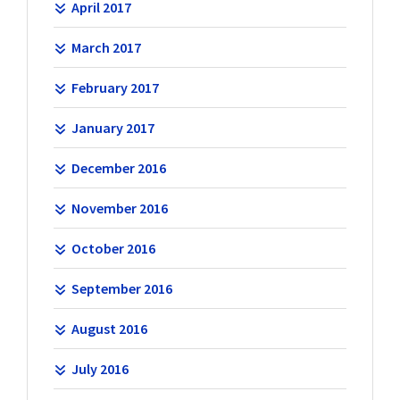
April 2017
March 2017
February 2017
January 2017
December 2016
November 2016
October 2016
September 2016
August 2016
July 2016