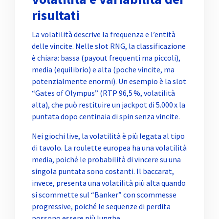
risultati
La volatilità descrive la frequenza e l’entità
delle vincite. Nelle slot RNG, la classificazione
è chiara: bassa (payout frequenti ma piccoli),
media (equilibrio) e alta (poche vincite, ma
potenzialmente enormi). Un esempio è la slot
“Gates of Olympus” (RTP 96,5 %, volatilità
alta), che può restituire un jackpot di 5.000 x la
puntata dopo centinaia di spin senza vincite.
Nei giochi live, la volatilità è più legata al tipo
di tavolo. La roulette europea ha una volatilità
media, poiché le probabilità di vincere su una
singola puntata sono costanti. Il baccarat,
invece, presenta una volatilità più alta quando
si scommette sul “Banker” con scommesse
progressive, poiché le sequenze di perdita
possono essere più lunghe.