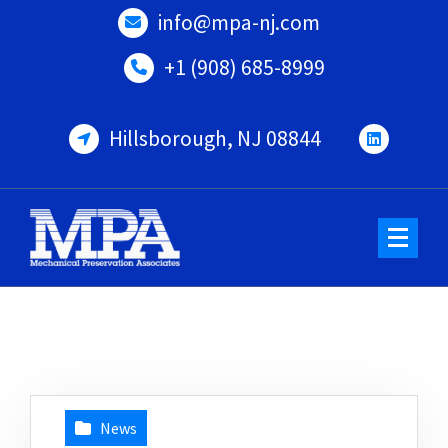
Skip
info@mpa-nj.com
to
content
+1 (908) 685-8999
Hillsborough, NJ 08844
News