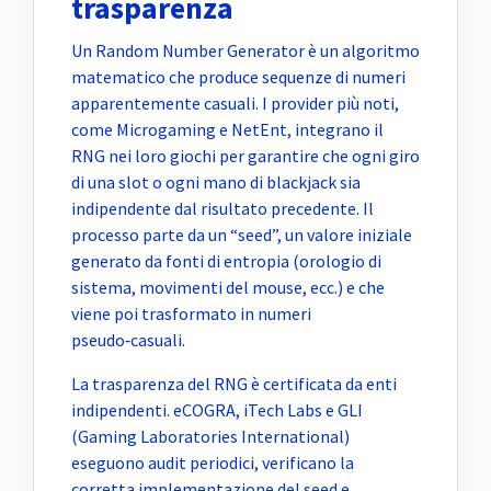
trasparenza
Un Random Number Generator è un algoritmo
matematico che produce sequenze di numeri
apparentemente casuali. I provider più noti,
come Microgaming e NetEnt, integrano il
RNG nei loro giochi per garantire che ogni giro
di una slot o ogni mano di blackjack sia
indipendente dal risultato precedente. Il
processo parte da un “seed”, un valore iniziale
generato da fonti di entropia (orologio di
sistema, movimenti del mouse, ecc.) e che
viene poi trasformato in numeri
pseudo‑casuali.
La trasparenza del RNG è certificata da enti
indipendenti. eCOGRA, iTech Labs e GLI
(Gaming Laboratories International)
eseguono audit periodici, verificano la
corretta implementazione del seed e