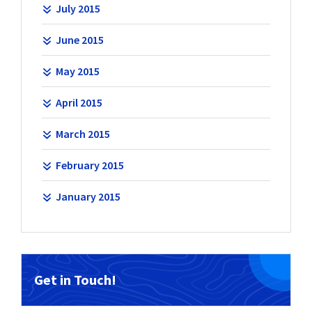
July 2015
June 2015
May 2015
April 2015
March 2015
February 2015
January 2015
Get in Touch!