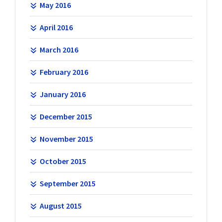
May 2016
April 2016
March 2016
February 2016
January 2016
December 2015
November 2015
October 2015
September 2015
August 2015