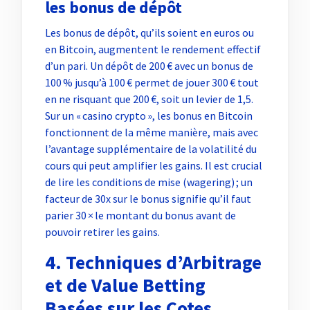
les bonus de dépôt
Les bonus de dépôt, qu’ils soient en euros ou
en Bitcoin, augmentent le rendement effectif
d’un pari. Un dépôt de 200 € avec un bonus de
100 % jusqu’à 100 € permet de jouer 300 € tout
en ne risquant que 200 €, soit un levier de 1,5.
Sur un « casino crypto », les bonus en Bitcoin
fonctionnent de la même manière, mais avec
l’avantage supplémentaire de la volatilité du
cours qui peut amplifier les gains. Il est crucial
de lire les conditions de mise (wagering) ; un
facteur de 30x sur le bonus signifie qu’il faut
parier 30 × le montant du bonus avant de
pouvoir retirer les gains.
4. Techniques d’Arbitrage
et de Value Betting
Basées sur les Cotes