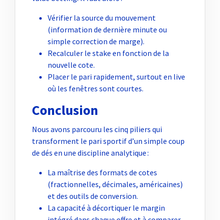
Vérifier la source du mouvement
(information de dernière minute ou
simple correction de marge).
Recalculer le stake en fonction de la
nouvelle cote.
Placer le pari rapidement, surtout en live
où les fenêtres sont courtes.
Conclusion
Nous avons parcouru les cinq piliers qui
transforment le pari sportif d’un simple coup
de dés en une discipline analytique :
La maîtrise des formats de cotes
(fractionnelles, décimales, américaines)
et des outils de conversion.
La capacité à décortiquer le margin
intégré dans chaque offre et à comparer