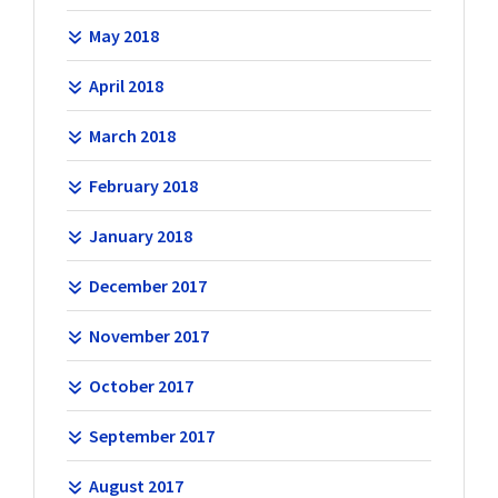
May 2018
April 2018
March 2018
February 2018
January 2018
December 2017
November 2017
October 2017
September 2017
August 2017