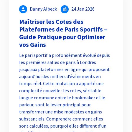
Danny Albeck
24 Jan 2026
Maîtriser les Cotes des
Plateformes de Paris Sportifs –
Guide Pratique pour Optimiser
vos Gains
Le pari sportif a profondément évolué depuis
les premières salles de paris à Londres
jusqu’aux plateformes en ligne qui proposent
aujourd’hui des milliers d’événements en
temps réel. Cette mutation a apporté une
complexité nouvelle : les cotes, véritable
langue commune entre le bookmaker et le
parieur, sont le levier principal pour
transformer une mise modestes en gains
substantiels. Comprendre comment elles
sont calculées, pourquoi elles diffèrent d’un