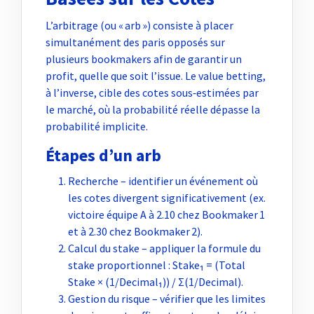
L’arbitrage (ou « arb ») consiste à placer
simultanément des paris opposés sur
plusieurs bookmakers afin de garantir un
profit, quelle que soit l’issue. Le value betting,
à l’inverse, cible des cotes sous‑estimées par
le marché, où la probabilité réelle dépasse la
probabilité implicite.
Étapes d’un arb
Recherche – identifier un événement où
les cotes divergent significativement (ex.
victoire équipe A à 2.10 chez Bookmaker 1
et à 2.30 chez Bookmaker 2).
Calcul du stake – appliquer la formule du
stake proportionnel : Stake₁ = (Total
Stake × (1/Decimal₁)) / Σ(1/Decimal).
Gestion du risque – vérifier que les limites