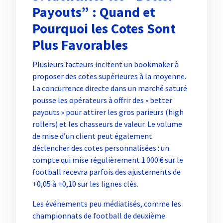
Payouts” : Quand et
Pourquoi les Cotes Sont
Plus Favorables
Plusieurs facteurs incitent un bookmaker à
proposer des cotes supérieures à la moyenne.
La concurrence directe dans un marché saturé
pousse les opérateurs à offrir des « better
payouts » pour attirer les gros parieurs (high
rollers) et les chasseurs de valeur. Le volume
de mise d’un client peut également
déclencher des cotes personnalisées : un
compte qui mise régulièrement 1 000 € sur le
football recevra parfois des ajustements de
+0,05 à +0,10 sur les lignes clés.
Les événements peu médiatisés, comme les
championnats de football de deuxième