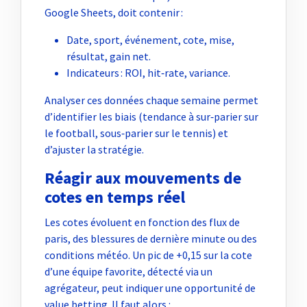
Google Sheets, doit contenir :
Date, sport, événement, cote, mise,
résultat, gain net.
Indicateurs : ROI, hit‑rate, variance.
Analyser ces données chaque semaine permet
d’identifier les biais (tendance à sur‑parier sur
le football, sous‑parier sur le tennis) et
d’ajuster la stratégie.
Réagir aux mouvements de
cotes en temps réel
Les cotes évoluent en fonction des flux de
paris, des blessures de dernière minute ou des
conditions météo. Un pic de +0,15 sur la cote
d’une équipe favorite, détecté via un
agrégateur, peut indiquer une opportunité de
value betting. Il faut alors :