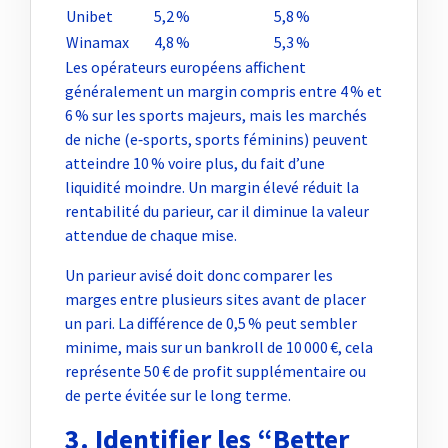
Unibet
5,2 %
5,8 %
Winamax
4,8 %
5,3 %
Les opérateurs européens affichent
généralement un margin compris entre 4 % et
6 % sur les sports majeurs, mais les marchés
de niche (e‑sports, sports féminins) peuvent
atteindre 10 % voire plus, du fait d’une
liquidité moindre. Un margin élevé réduit la
rentabilité du parieur, car il diminue la valeur
attendue de chaque mise.
Un parieur avisé doit donc comparer les
marges entre plusieurs sites avant de placer
un pari. La différence de 0,5 % peut sembler
minime, mais sur un bankroll de 10 000 €, cela
représente 50 € de profit supplémentaire ou
de perte évitée sur le long terme.
3. Identifier les “Better