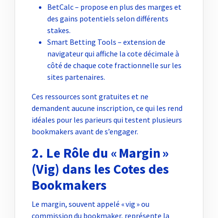
BetCalc – propose en plus des marges et
des gains potentiels selon différents
stakes.
Smart Betting Tools – extension de
navigateur qui affiche la cote décimale à
côté de chaque cote fractionnelle sur les
sites partenaires.
Ces ressources sont gratuites et ne
demandent aucune inscription, ce qui les rend
idéales pour les parieurs qui testent plusieurs
bookmakers avant de s’engager.
2. Le Rôle du « Margin »
(Vig) dans les Cotes des
Bookmakers
Le margin, souvent appelé « vig » ou
commission du bookmaker, représente la