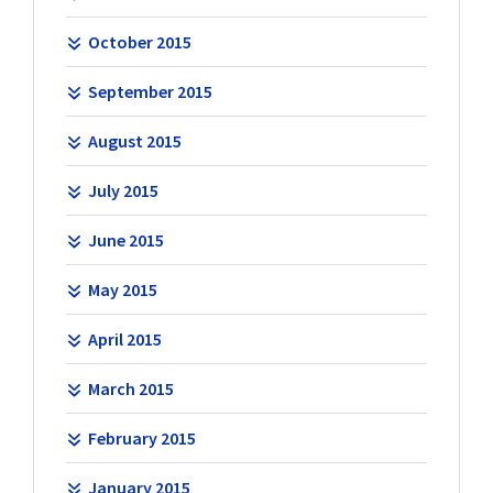
October 2015
September 2015
August 2015
July 2015
June 2015
May 2015
April 2015
March 2015
February 2015
January 2015