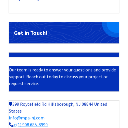
Get in Touch!
Our team is ready to answer your questions and provide
support. Reach out today to discuss your project or
request service.
399 Roycefield Rd Hillsborough, NJ 08844 United
States
info@mpa-nj.com
+(1) 908 685-8999