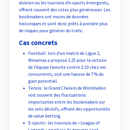
division ou les tournois d’e‑sports émergents,
offrent souvent des cotes plus généreuses. Les
bookmakers ont moins de données
historiques et sont donc prêts à prendre plus
de risques pour générer du trafic.
Cas concrets
Football : lors d’un match de Ligue 2,
Winamax a proposé 2.25 pour la victoire
de l’équipe favorite contre 2.10 chez ses
concurrents, soit une hausse de 7 % du
gain potentiel.
Tennis : le Grand Chelem de Wimbledon
voit souvent des fluctuations
importantes entre les bookmakers sur
les sets décisifs, offrant des opportunités
de value betting.
E‑sports : les tournois de « League of
Legends » en phase de groupes sont