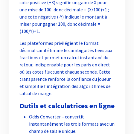
cote positive (+X) signifie un gain de X pour
une mise de 100, donc décimale = (X/100)+1 ;
une cote négative (‑Y) indique le montant à
miser pour gagner 100, donc décimale =
(100/Y)+1.
Les plateformes privilégient le format
décimal car il élimine les ambiguïtés liées aux
fractions et permet un calcul instantané du
retour, indispensable pour les paris en direct
où les cotes fluctuent chaque seconde. Cette
transparence renforce la confiance du joueur
et simplifie l’intégration des algorithmes de
calcul de marge.
Outils et calculatrices en ligne
Odds Converter – convertit
instantanément les trois formats avec un
champ de saisie unique.