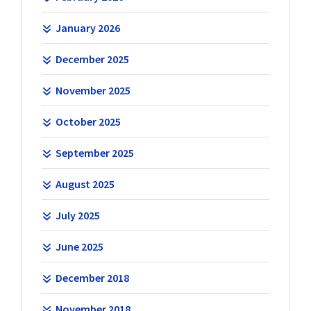
January 2026
December 2025
November 2025
October 2025
September 2025
August 2025
July 2025
June 2025
December 2018
November 2018