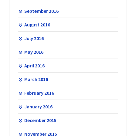
September 2016
August 2016
July 2016
May 2016
April 2016
March 2016
February 2016
January 2016
December 2015
November 2015