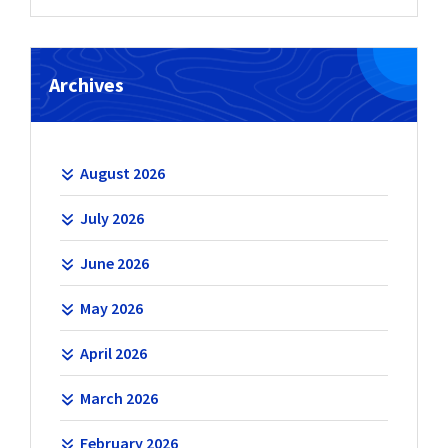
Archives
August 2026
July 2026
June 2026
May 2026
April 2026
March 2026
February 2026