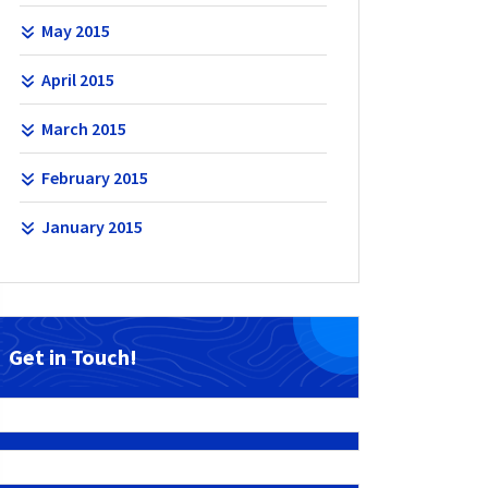
May 2015
April 2015
March 2015
February 2015
January 2015
Get in Touch!