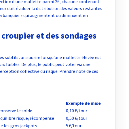
lection d’une mallette parmi 26, chacune contenant
oueur doit évaluer la distribution des valeurs restantes
du « banquier » qui augmentent ou diminuent en
 croupier et des sondages
s subtils : un sourire lorsqu’une mallette élevée est
rs faibles. De plus, le public peut voter via une
erception collective du risque. Prendre note de ces
Exemple de mise
conserve le solde
0,10 €/tour
équilibre risque/récompense
0,50 €/tour
le les gros jackpots
5 €/tour