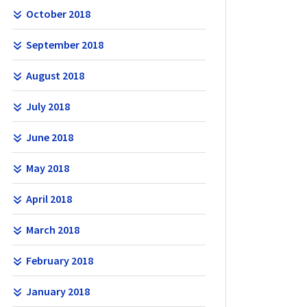
October 2018
September 2018
August 2018
July 2018
June 2018
May 2018
April 2018
March 2018
February 2018
January 2018