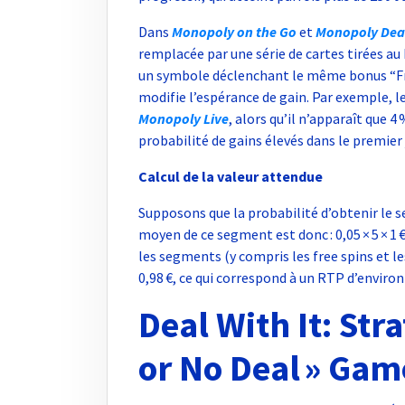
Dans
Monopoly on the Go
et
Monopoly Deal
remplacée par une série de cartes tirées au
un symbole déclenchant le même bonus “Free
modifie l’espérance de gain. Par exemple, 
Monopoly Live
, alors qu’il n’apparaît que 4
probabilité de gains élevés dans le premier 
Calcul de la valeur attendue
Supposons que la probabilité d’obtenir le se
moyen de ce segment est donc : 0,05 × 5 × 1 
les segments (y compris les free spins et l
0,98 €, ce qui correspond à un RTP d’environ 
Deal With It: Stra
or No Deal » Ga