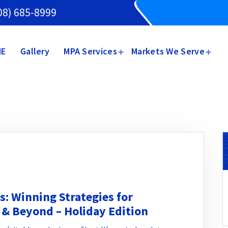
08) 685-8999
ME
Gallery
MPA Services
Markets We Serve
: Winning Strategies for
 & Beyond – Holiday Edition