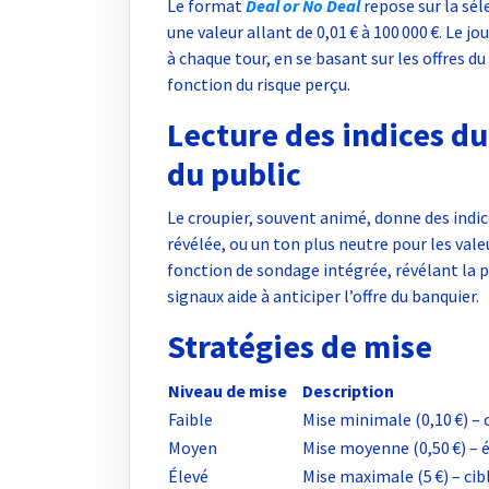
Le format
Deal or No Deal
repose sur la sé
une valeur allant de 0,01 € à 100 000 €. Le j
à chaque tour, en se basant sur les offres 
fonction du risque perçu.
Lecture des indices du
du public
Le croupier, souvent animé, donne des indice
révélée, ou un ton plus neutre pour les valeu
fonction de sondage intégrée, révélant la p
signaux aide à anticiper l’offre du banquier.
Stratégies de mise
Niveau de mise
Description
Faible
Mise minimale (0,10 €) – 
Moyen
Mise moyenne (0,50 €) – 
Élevé
Mise maximale (5 €) – cib