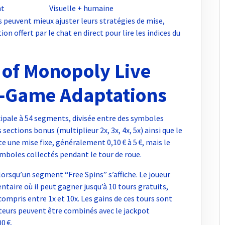
nt
Visuelle + humaine
 peuvent mieux ajuster leurs stratégies de mise,
 offert par le chat en direct pour lire les indices du
of Monopoly Live
‑Game Adaptations
ipale à 54 segments, divisée entre des symboles
sections bonus (multiplieur 2x, 3x, 4x, 5x) ainsi que le
 une mise fixe, généralement 0,10 € à 5 €, mais le
mboles collectés pendant le tour de roue.
lorsqu’un segment “Free Spins” s’affiche. Le joueur
taire où il peut gagner jusqu’à 10 tours gratuits,
compris entre 1x et 10x. Les gains de ces tours sont
cateurs peuvent être combinés avec le jackpot
0 €.