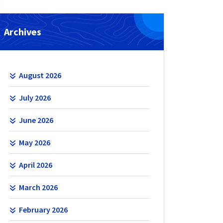
Archives
August 2026
July 2026
June 2026
May 2026
April 2026
March 2026
February 2026