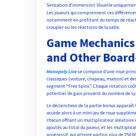
Sensation d’immersion
Visuelle uniqueme
Les joueurs qui comprennent ces différences
notamment en profitant du temps de réaction
croupier ou les réactions de la salle.
Game Mechanics 
and Other Board
Monopoly Live
se compose d’une roue princ
classiques (voiture, chapeau, maison) et des 
segment “Free Spins”. Chaque rotation coûte
potentiel de gain provient du nombre de sy
Le déclencheur de la partie bonus apparaît 
accède alors à un mini‑jeu de roue supplémen
chacun offrant un multiplicateur aléatoire 
ajoutés au total du joueur, et les multipli
progressif, qui atteint parfois plus de 250 00