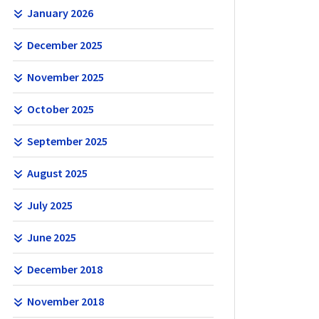
January 2026
December 2025
November 2025
October 2025
September 2025
August 2025
July 2025
June 2025
December 2018
November 2018