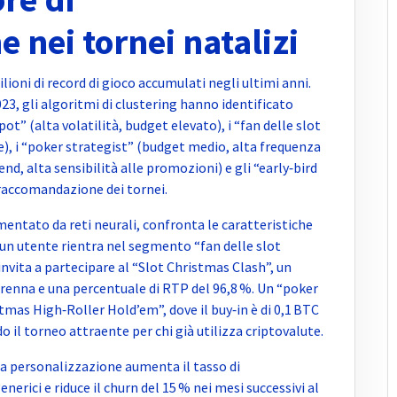
 nei tornei natalizi
lioni di record di gioco accumulati negli ultimi anni.
23, gli algoritmi di clustering hanno identificato
ot” (alta volatilità, budget elevato), i “fan delle slot
), i “poker strategist” (budget medio, alta frequenza
end, alta sensibilità alle promozioni) e gli “early‑bird
 raccomandazione dei tornei.
ntato da reti neurali, confronta le caratteristiche
 un utente rientra nel segmento “fan delle slot
invita a partecipare al “Slot Christmas Clash”, un
i renna e una percentuale di RTP del 96,8 %. Un “poker
stmas High‑Roller Hold’em”, dove il buy‑in è di 0,1 BTC
do il torneo attraente per chi già utilizza criptovalute.
La personalizzazione aumenta il tasso di
nerici e riduce il churn del 15 % nei mesi successivi al