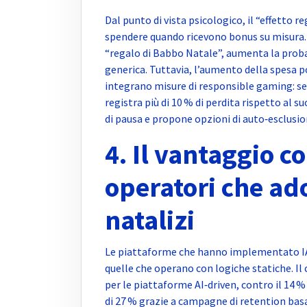
Dal punto di vista psicologico, il “effetto re
spendere quando ricevono bonus su misura.
“regalo di Babbo Natale”, aumenta la probab
generica. Tuttavia, l’aumento della spesa po
integrano misure di responsible gaming: se 
registra più di 10 % di perdita rispetto al 
di pausa e propone opzioni di auto‑esclus
4. Il vantaggio c
operatori che ado
natalizi
Le piattaforme che hanno implementato IA r
quelle che operano con logiche statiche. Il
per le piattaforme AI‑driven, contro il 14 %
di 27 % grazie a campagne di retention ba