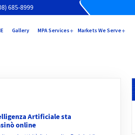
08) 685-8999
ME
Gallery
MPA Services
Markets We Serve
lligenza Artificiale sta
asinò online