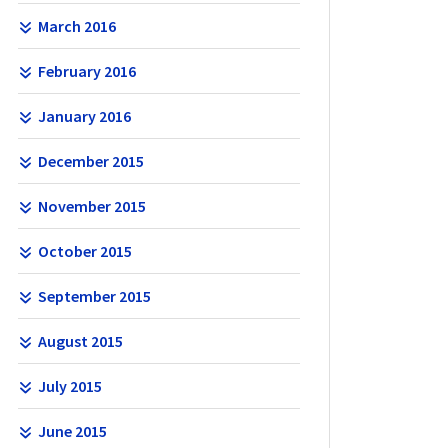
March 2016
February 2016
January 2016
December 2015
November 2015
October 2015
September 2015
August 2015
July 2015
June 2015