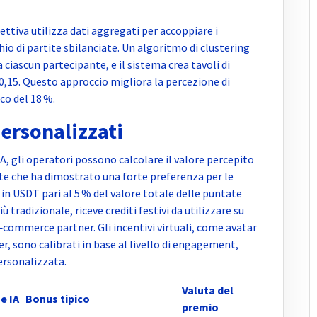
ttiva utilizza dati aggregati per accoppiare i
schio di partite sbilanciate. Un algoritmo di clustering
 ciascun partecipante, e il sistema crea tavoli di
 0,15. Questo approccio migliora la percezione di
co del 18 %.
personalizzati
IA, gli operatori possono calcolare il valore percepito
nte che ha dimostrato una forte preferenza per le
in USDT pari al 5 % del valore totale delle puntate
 tradizionale, riceve crediti festivi da utilizzare su
di e‑commerce partner. Gli incentivi virtuali, come avatar
er, sono calibrati in base al livello di engagement,
personalizzata.
Valuta del
e IA
Bonus tipico
premio