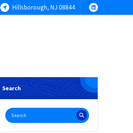
Hillsborough, NJ 08844
Search
Search
for: