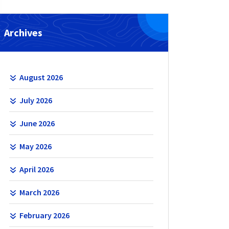
Archives
August 2026
July 2026
June 2026
May 2026
April 2026
March 2026
February 2026