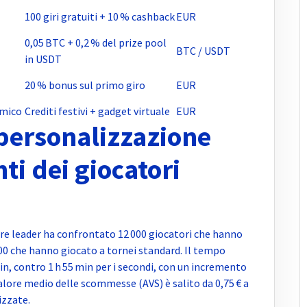
100 giri gratuiti + 10 % cashback
EUR
0,05 BTC + 0,2 % del prize pool
BTC / USDT
in USDT
20 % bonus sul primo giro
EUR
amico
Crediti festivi + gadget virtuale
EUR
 personalizzazione
i dei giocatori
re leader ha confrontato 12 000 giocatori che hanno
00 che hanno giocato a tornei standard. Il tempo
min, contro 1 h 55 min per i secondi, con un incremento
 valore medio delle scommesse (AVS) è salito da 0,75 € a
izzate.