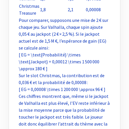
Christmas
1,8
2,1
0,00008
Treasure
Pour comparer, supposons une mise de 2 € sur
chaque jeu. Sur Valhalla, chaque spin ajoute
0,05 € au jackpot (2 € × 2,5 %). Si le jackpot
actuel est de 1,5 M €, l’espérance de gain (EG)
se calcule ainsi :
[ EG = \text{Probabilité} \times
\text{Jackpot} = 0,00012 \times 1 500 000
\approx 180 € ]
Sur le slot Christmas, la contribution est de
0,036 € et la probabilité de 0,00008 :
[ EG = 0,00008 \times 1 200 000 \approx 96 € ]
Ces chiffres montrent que, même si le jackpot
de Valhalla est plus élevé, l’EV reste inférieur à
la mise moyenne parce que la probabilité de
toucher le jackpot est très faible. Le joueur
doit donc équilibrer l’attrait du thème avec la