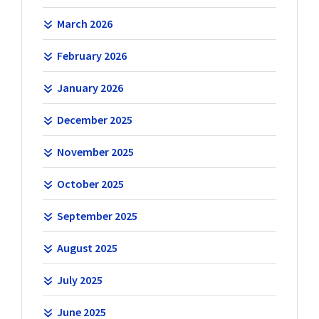
March 2026
February 2026
January 2026
December 2025
November 2025
October 2025
September 2025
August 2025
July 2025
June 2025