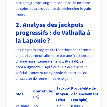
plus longtemps, augmentant ainsi le nombre
de spins et la probabilité de déclencher le gain
majeur.
2. Analyse des jackpots
progressifs : de Valhalla à
la Laponie ?
Les jackpots progressifs fonctionnent comme
un pool commun alimenté par une fraction de
chaque mise (généralement 1 % à 3 %). Le
pool augmente jusqu’à ce qu’un déclencheur
spécial – souvent un symbole de marteau ou
un scatter de renne – libère le gain.
Jackpot
Probabilité de
Contribution
Slot
moyen
déclenchement
(%)
(€/M)
(par spin)
Valhalla
2,5
3,2
0,00012