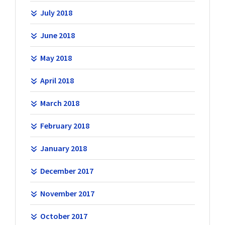
July 2018
June 2018
May 2018
April 2018
March 2018
February 2018
January 2018
December 2017
November 2017
October 2017