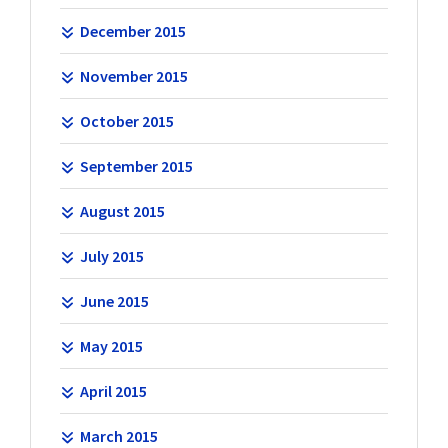
December 2015
November 2015
October 2015
September 2015
August 2015
July 2015
June 2015
May 2015
April 2015
March 2015