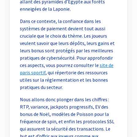
allant des pyramides d’Égypte aux forêts
enneigées de la Laponie.
Dans ce contexte, la confiance dans les
systèmes de paiement devient tout aussi
cruciale que le choix du thème. Les joueurs
veulent savoir que leurs dépôts, leurs gains et
leurs bonus sont protégés par les meilleures
pratiques de cybersécurité. Pour approfondir
ces aspects, vous pourrez consulter le
site de
paris sportif
, qui répertorie des ressources
utiles sur la réglementation et les bonnes
pratiques du secteur.
Nous allons donc plonger dans les chiffres :
RTP, variance, jackpots progressifs, EV des
bonus de Noël, modèles de Poisson pour la
fréquence de spin, et enfin les protocoles SSL
qui assurent la sécurité des transactions. Le
but est d’offrir aux joueurs comme aux