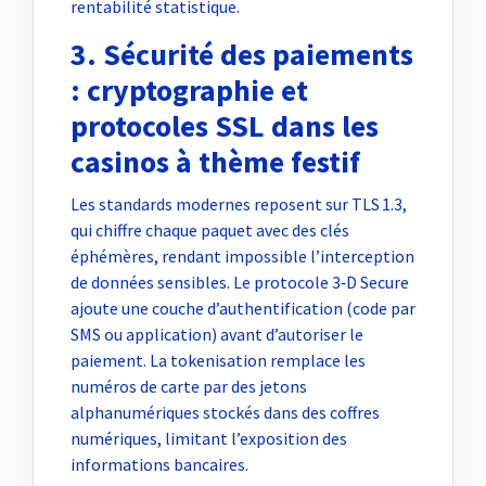
rentabilité statistique.
3. Sécurité des paiements
: cryptographie et
protocoles SSL dans les
casinos à thème festif
Les standards modernes reposent sur TLS 1.3,
qui chiffre chaque paquet avec des clés
éphémères, rendant impossible l’interception
de données sensibles. Le protocole 3‑D Secure
ajoute une couche d’authentification (code par
SMS ou application) avant d’autoriser le
paiement. La tokenisation remplace les
numéros de carte par des jetons
alphanumériques stockés dans des coffres
numériques, limitant l’exposition des
informations bancaires.