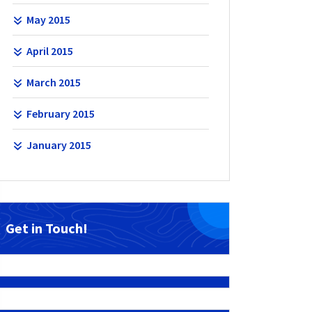
May 2015
April 2015
March 2015
February 2015
January 2015
Get in Touch!