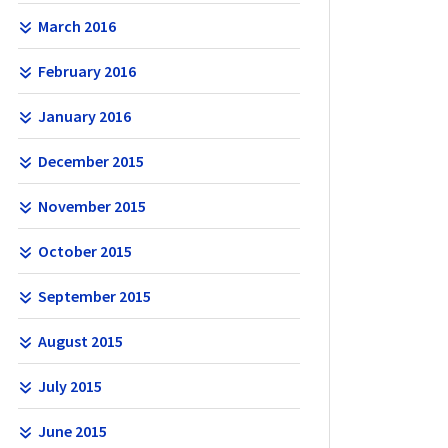
March 2016
February 2016
January 2016
December 2015
November 2015
October 2015
September 2015
August 2015
July 2015
June 2015