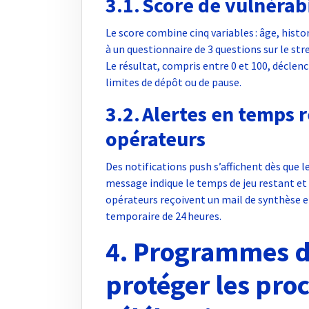
3.1. Score de vulnérab
Le score combine cinq variables : âge, histo
à un questionnaire de 3 questions sur le str
Le résultat, compris entre 0 et 100, déc
limites de dépôt ou de pause.
3.2. Alertes en temps r
opérateurs
Des notifications push s’affichent dès que l
message indique le temps de jeu restant et
opérateurs reçoivent un mail de synthèse et
temporaire de 24 heures.
4. Programmes de
protéger les pro