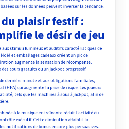
 basées sur les données peuvent inverser la tendance.
u plaisir festif :
lifie le désir de jeu
 aux stimuli lumineux et auditifs caractéristiques de
e Noël et emballages cadeaux créent un pic de
bération augmente la sensation de récompense,
 des tours gratuits ou un jackpot progressif.
 de dernière minute et aux obligations familiales,
 (HPA) qui augmente la prise de risque. Les joueurs
atilité, tels que les machines à sous à jackpot, afin de
ière.
mbinée à la musique entraînante réduit l’activité du
ntrôle exécutif. Cette diminution affaiblit la
 les notifications de bonus encore plus persuasives.