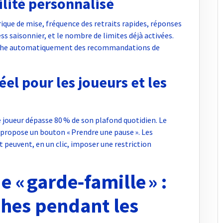
ilité personnalisé
rique de mise, fréquence des retraits rapides, réponses
ess saisonnier, et le nombre de limites déjà activées.
lenche automatiquement des recommandations de
éel pour les joueurs et les
e joueur dépasse 80 % de son plafond quotidien. Le
 propose un bouton « Prendre une pause ». Les
 peuvent, en un clic, imposer une restriction
 « garde‑famille » :
ches pendant les