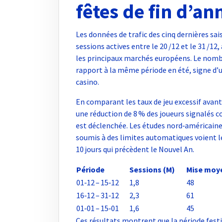
fêtes de fin d’an
Les données de trafic des cinq dernières sa
sessions actives entre le 20 /12 et le 31 /12
les principaux marchés européens. Le nom
rapport à la même période en été, signe d
casino.
En comparant les taux de jeu excessif avan
une réduction de 8 % des joueurs signalés c
est déclenchée. Les études nord‑américaine
soumis à des limites automatiques voient 
10 jours qui précèdent le Nouvel An.
Période
Sessions (M)
Mise moye
01‑12 – 15‑12
1,8
48
16‑12 – 31‑12
2,3
61
01‑01 – 15‑01
1,6
45
Ces résultats montrent que la période fes