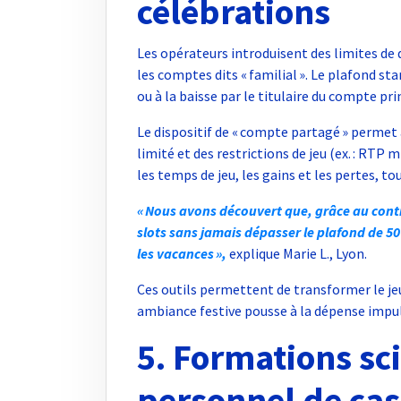
célébrations
Les opérateurs introduisent des limites de 
les comptes dits « familial ». Le plafond sta
ou à la baisse par le titulaire du compte pr
Le dispositif de « compte partagé » permet
limité et des restrictions de jeu (ex. : RTP
les temps de jeu, les gains et les pertes, t
« Nous avons découvert que, grâce au contrô
slots sans jamais dépasser le plafond de 50
les vacances »,
explique Marie L., Lyon.
Ces outils permettent de transformer le je
ambiance festive pousse à la dépense impul
5. Formations sc
personnel de casi