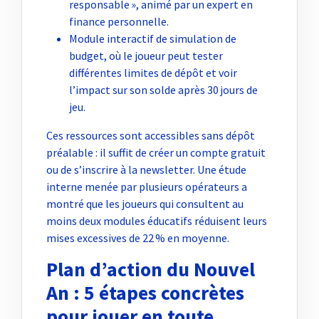
responsable », animé par un expert en
finance personnelle.
Module interactif de simulation de
budget, où le joueur peut tester
différentes limites de dépôt et voir
l’impact sur son solde après 30 jours de
jeu.
Ces ressources sont accessibles sans dépôt
préalable : il suffit de créer un compte gratuit
ou de s’inscrire à la newsletter. Une étude
interne menée par plusieurs opérateurs a
montré que les joueurs qui consultent au
moins deux modules éducatifs réduisent leurs
mises excessives de 22 % en moyenne.
Plan d’action du Nouvel
An : 5 étapes concrètes
pour jouer en toute