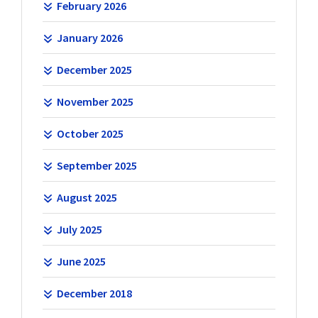
February 2026
January 2026
December 2025
November 2025
October 2025
September 2025
August 2025
July 2025
June 2025
December 2018