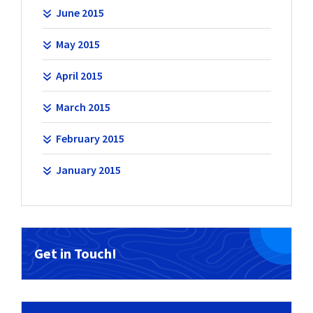
June 2015
May 2015
April 2015
March 2015
February 2015
January 2015
Get in Touch!