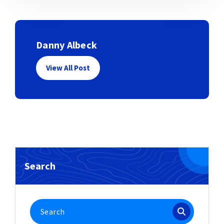
Danny Albeck
View All Post
Search
Search
for: