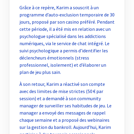
Grâce à ce repère, Karim a souscrit à un
programme d’auto‑exclusion temporaire de 30
jours, proposé par son casino préféré. Pendant
cette période, il a été mis en relation avec un
psychologue spécialisé dans les addictions
numériques, via le service de chat intégré. Le
suivi psychologique a permis d’identifier les
déclencheurs émotionnels (stress
professionnel, isolement) et d’élaborer un
plan de jeu plus sain.
À son retour, Karim a réactivé son compte
avec des limites de mise strictes (50 € par
session) et a demandé à son community
manager de surveiller ses habitudes de jeu. Le
manager a envoyé des messages de rappel
chaque semaine et a proposé des webinaires
sur la gestion du bankroll. Aujourd’hui, Karim