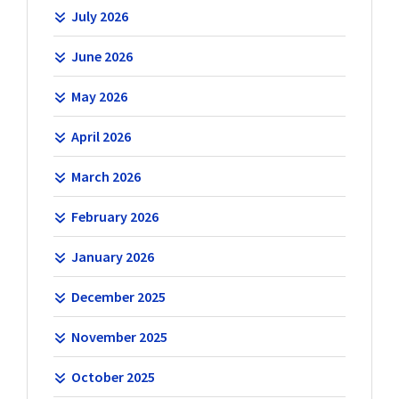
July 2026
June 2026
May 2026
April 2026
March 2026
February 2026
January 2026
December 2025
November 2025
October 2025