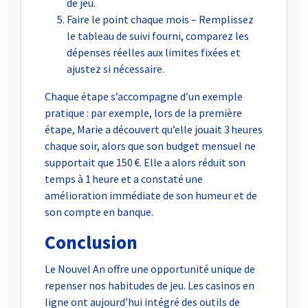
de jeu.
Faire le point chaque mois – Remplissez
le tableau de suivi fourni, comparez les
dépenses réelles aux limites fixées et
ajustez si nécessaire.
Chaque étape s’accompagne d’un exemple
pratique : par exemple, lors de la première
étape, Marie a découvert qu’elle jouait 3 heures
chaque soir, alors que son budget mensuel ne
supportait que 150 €. Elle a alors réduit son
temps à 1 heure et a constaté une
amélioration immédiate de son humeur et de
son compte en banque.
Conclusion
Le Nouvel An offre une opportunité unique de
repenser nos habitudes de jeu. Les casinos en
ligne ont aujourd’hui intégré des outils de