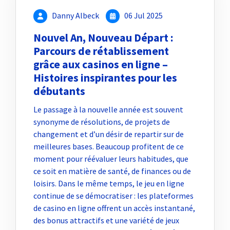
Danny Albeck
06 Jul 2025
Nouvel An, Nouveau Départ :
Parcours de rétablissement
grâce aux casinos en ligne –
Histoires inspirantes pour les
débutants
Le passage à la nouvelle année est souvent
synonyme de résolutions, de projets de
changement et d’un désir de repartir sur de
meilleures bases. Beaucoup profitent de ce
moment pour réévaluer leurs habitudes, que
ce soit en matière de santé, de finances ou de
loisirs. Dans le même temps, le jeu en ligne
continue de se démocratiser : les plateformes
de casino en ligne offrent un accès instantané,
des bonus attractifs et une variété de jeux