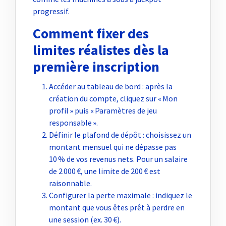
progressif.
Comment fixer des
limites réalistes dès la
première inscription
Accéder au tableau de bord : après la
création du compte, cliquez sur « Mon
profil » puis « Paramètres de jeu
responsable ».
Définir le plafond de dépôt : choisissez un
montant mensuel qui ne dépasse pas
10 % de vos revenus nets. Pour un salaire
de 2 000 €, une limite de 200 € est
raisonnable.
Configurer la perte maximale : indiquez le
montant que vous êtes prêt à perdre en
une session (ex. 30 €).