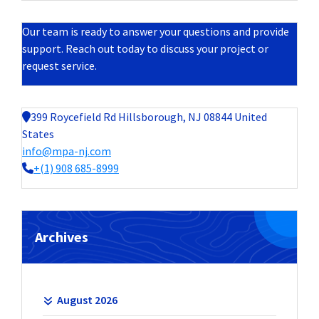
Our team is ready to answer your questions and provide
support. Reach out today to discuss your project or
request service.
399 Roycefield Rd Hillsborough, NJ 08844 United
States
info@mpa-nj.com
+(1) 908 685-8999
Archives
August 2026