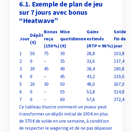
6.1. Exemple de plan de jeu
sur 7 jours avec bonus
“Heatwave”
Bonus
Mise
Gains
Solde
Dépôt
Jour
reçu
quotidienne
estimés
fin de
(€)
(150 %)
(€)
(RTP ≈ 96 %)
jour
1
50
75
30
28,8
103,8
2
0
–
35
33,6
137,4
3
30
45
40
38,4
180,8
4
0
–
45
43,2
219,0
5
20
30
50
48,0
267,0
6
0
–
55
52,8
314,8
7
0
–
60
57,6
372,4
Ce tableau illustre comment un joueur peut
transformer un dépôt initial de 100 € en plus
de 370 € de solde en une semaine, à condition
de respecter le wagering et de ne pas dépasser