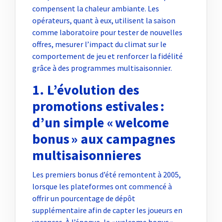
compensent la chaleur ambiante. Les
opérateurs, quant à eux, utilisent la saison
comme laboratoire pour tester de nouvelles
offres, mesurer l’impact du climat sur le
comportement de jeu et renforcer la fidélité
grâce à des programmes multisaisonnier.
1. L’évolution des
promotions estivales :
d’un simple « welcome
bonus » aux campagnes
multisaisonnieres
Les premiers bonus d’été remontent à 2005,
lorsque les plateformes ont commencé à
offrir un pourcentage de dépôt
supplémentaire afin de capter les joueurs en