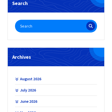
Search
Search
for:
Archives
August 2026
July 2026
June 2026