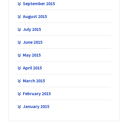
September 2015
August 2015
July 2015
June 2015
May 2015
April 2015
March 2015
February 2015
January 2015