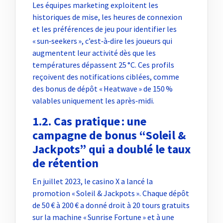
Les équipes marketing exploitent les
historiques de mise, les heures de connexion
et les préférences de jeu pour identifier les
« sun‑seekers », c’est‑à‑dire les joueurs qui
augmentent leur activité dès que les
températures dépassent 25 °C. Ces profils
reçoivent des notifications ciblées, comme
des bonus de dépôt « Heatwave » de 150 %
valables uniquement les après‑midi.
1.2. Cas pratique : une
campagne de bonus “Soleil &
Jackpots” qui a doublé le taux
de rétention
En juillet 2023, le casino X a lancé la
promotion « Soleil & Jackpots ». Chaque dépôt
de 50 € à 200 € a donné droit à 20 tours gratuits
sur la machine « Sunrise Fortune » et à une