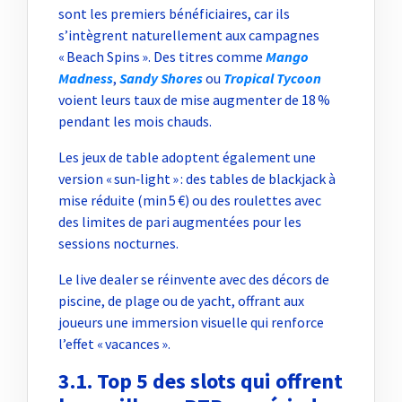
sont les premiers bénéficiaires, car ils
s’intègrent naturellement aux campagnes
« Beach Spins ». Des titres comme
Mango
Madness
,
Sandy Shores
ou
Tropical Tycoon
voient leurs taux de mise augmenter de 18 %
pendant les mois chauds.
Les jeux de table adoptent également une
version « sun‑light » : des tables de blackjack à
mise réduite (min 5 €) ou des roulettes avec
des limites de pari augmentées pour les
sessions nocturnes.
Le live dealer se réinvente avec des décors de
piscine, de plage ou de yacht, offrant aux
joueurs une immersion visuelle qui renforce
l’effet « vacances ».
3.1. Top 5 des slots qui offrent