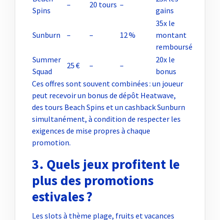
–
20 tours
–
Spins
gains
35x le
Sunburn
–
–
12 %
montant
remboursé
Summer
20x le
25 €
–
–
Squad
bonus
Ces offres sont souvent combinées : un joueur
peut recevoir un bonus de dépôt Heatwave,
des tours Beach Spins et un cashback Sunburn
simultanément, à condition de respecter les
exigences de mise propres à chaque
promotion.
3. Quels jeux profitent le
plus des promotions
estivales ?
Les slots à thème plage, fruits et vacances