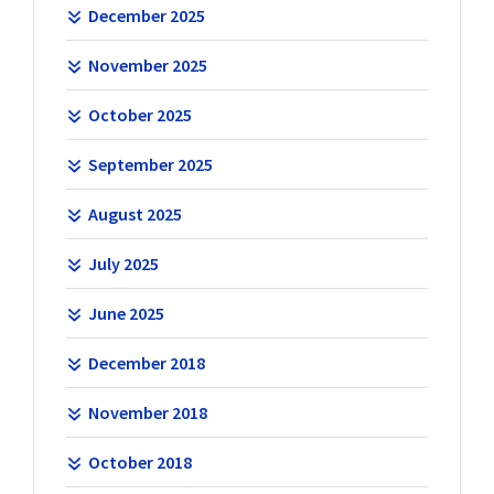
December 2025
November 2025
October 2025
September 2025
August 2025
July 2025
June 2025
December 2018
November 2018
October 2018