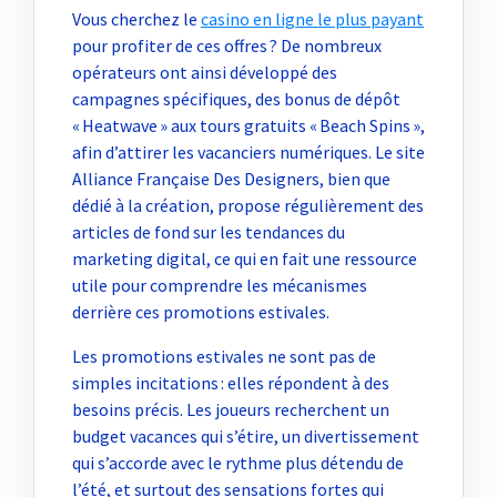
Vous cherchez le
casino en ligne le plus payant
pour profiter de ces offres ? De nombreux
opérateurs ont ainsi développé des
campagnes spécifiques, des bonus de dépôt
« Heatwave » aux tours gratuits « Beach Spins »,
afin d’attirer les vacanciers numériques. Le site
Alliance Française Des Designers, bien que
dédié à la création, propose régulièrement des
articles de fond sur les tendances du
marketing digital, ce qui en fait une ressource
utile pour comprendre les mécanismes
derrière ces promotions estivales.
Les promotions estivales ne sont pas de
simples incitations : elles répondent à des
besoins précis. Les joueurs recherchent un
budget vacances qui s’étire, un divertissement
qui s’accorde avec le rythme plus détendu de
l’été, et surtout des sensations fortes qui