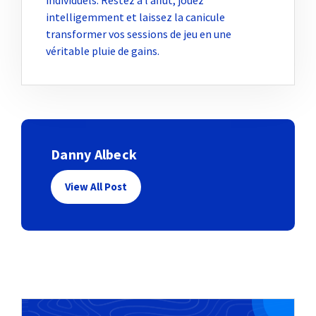
individuels. Restez à l’affût, jouez
intelligemment et laissez la canicule
transformer vos sessions de jeu en une
véritable pluie de gains.
Danny Albeck
View All Post