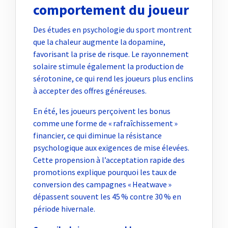
comportement du joueur
Des études en psychologie du sport montrent
que la chaleur augmente la dopamine,
favorisant la prise de risque. Le rayonnement
solaire stimule également la production de
sérotonine, ce qui rend les joueurs plus enclins
à accepter des offres généreuses.
En été, les joueurs perçoivent les bonus
comme une forme de « rafraîchissement »
financier, ce qui diminue la résistance
psychologique aux exigences de mise élevées.
Cette propension à l’acceptation rapide des
promotions explique pourquoi les taux de
conversion des campagnes « Heatwave »
dépassent souvent les 45 % contre 30 % en
période hivernale.