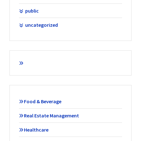
public
uncategorized
Food & Beverage
Real Estate Management
Healthcare