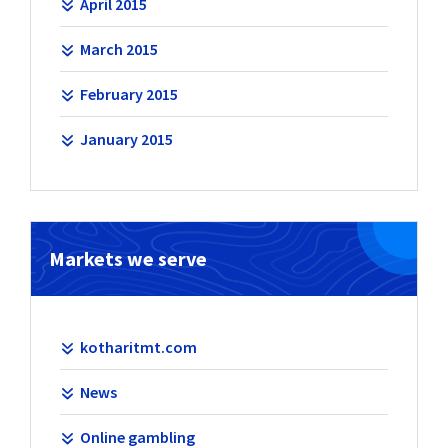
April 2015
March 2015
February 2015
January 2015
Markets we serve
kotharitmt.com
News
Online gambling