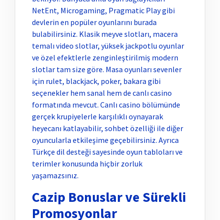
NetEnt, Microgaming, Pragmatic Play gibi
devlerin en popüler oyunlarını burada
bulabilirsiniz. Klasik meyve slotları, macera
temalı video slotlar, yüksek jackpotlu oyunlar
ve özel efektlerle zenginleştirilmiş modern
slotlar tam size göre. Masa oyunları sevenler
için rulet, blackjack, poker, bakara gibi
seçenekler hem sanal hem de canlı casino
formatında mevcut. Canlı casino bölümünde
gerçek krupiyelerle karşılıklı oynayarak
heyecanı katlayabilir, sohbet özelliği ile diğer
oyuncularla etkileşime geçebilirsiniz. Ayrıca
Türkçe dil desteği sayesinde oyun tabloları ve
terimler konusunda hiçbir zorluk
yaşamazsınız.
Cazip Bonuslar ve Sürekli
Promosyonlar