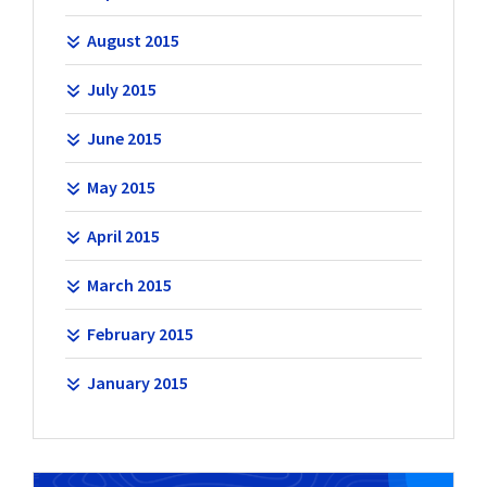
August 2015
July 2015
June 2015
May 2015
April 2015
March 2015
February 2015
January 2015