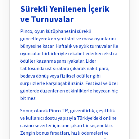
Sürekli Yenilenen İçerik
ve Turnuvalar
Pinco, oyun kütüphanesini sürekli
güncelleyerek en yeni slot ve masa oyunlarını
bünyesine katar. Haftalık ve aylık turnuvalar ile
oyuncular birbirleriyle rekabet ederken ekstra
ödüller kazanma şansı yakalar. Lider
tablosunda üst sıralara çıkarak nakit para,
bedava dönüş veya fiziksel ödüller gibi
sürprizlerle karşılaşabilirsiniz. Festival ve özel
günlerde düzenlenen etkinliklerle heyecan hiç
bitmez.
Sonuç olarak Pinco TR, güvenilirlik, çeşitlilik
ve kullanıcı dostu yapısıyla Türkiye’deki online
casino severler için öne çıkan bir seçenektir.
Zengin bonus fırsatları, hızlı ödemeleri ve