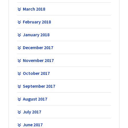
March 2018
February 2018
January 2018
December 2017
November 2017
October 2017
September 2017
August 2017
July 2017
June 2017