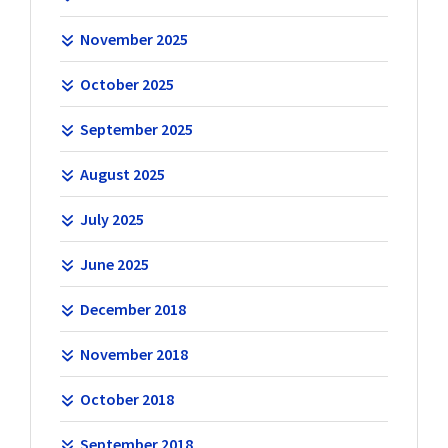
November 2025
October 2025
September 2025
August 2025
July 2025
June 2025
December 2018
November 2018
October 2018
September 2018