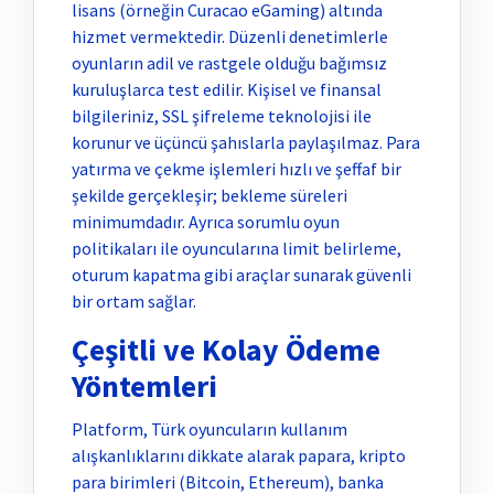
lisans (örneğin Curacao eGaming) altında
hizmet vermektedir. Düzenli denetimlerle
oyunların adil ve rastgele olduğu bağımsız
kuruluşlarca test edilir. Kişisel ve finansal
bilgileriniz, SSL şifreleme teknolojisi ile
korunur ve üçüncü şahıslarla paylaşılmaz. Para
yatırma ve çekme işlemleri hızlı ve şeffaf bir
şekilde gerçekleşir; bekleme süreleri
minimumdadır. Ayrıca sorumlu oyun
politikaları ile oyuncularına limit belirleme,
oturum kapatma gibi araçlar sunarak güvenli
bir ortam sağlar.
Çeşitli ve Kolay Ödeme
Yöntemleri
Platform, Türk oyuncuların kullanım
alışkanlıklarını dikkate alarak papara, kripto
para birimleri (Bitcoin, Ethereum), banka