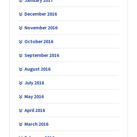
January 2017
December 2016
November 2016
October 2016
September 2016
August 2016
July 2016
May 2016
April 2016
March 2016