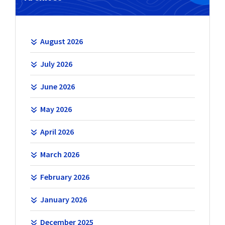
August 2026
July 2026
June 2026
May 2026
April 2026
March 2026
February 2026
January 2026
December 2025