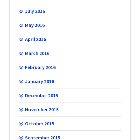
July 2016
May 2016
April 2016
March 2016
February 2016
January 2016
December 2015
November 2015
October 2015
September 2015