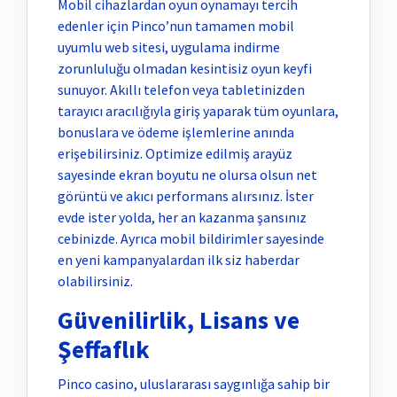
Mobil cihazlardan oyun oynamayı tercih
edenler için Pinco’nun tamamen mobil
uyumlu web sitesi, uygulama indirme
zorunluluğu olmadan kesintisiz oyun keyfi
sunuyor. Akıllı telefon veya tabletinizden
tarayıcı aracılığıyla giriş yaparak tüm oyunlara,
bonuslara ve ödeme işlemlerine anında
erişebilirsiniz. Optimize edilmiş arayüz
sayesinde ekran boyutu ne olursa olsun net
görüntü ve akıcı performans alırsınız. İster
evde ister yolda, her an kazanma şansınız
cebinizde. Ayrıca mobil bildirimler sayesinde
en yeni kampanyalardan ilk siz haberdar
olabilirsiniz.
Güvenilirlik, Lisans ve
Şeffaflık
Pinco casino, uluslararası saygınlığa sahip bir