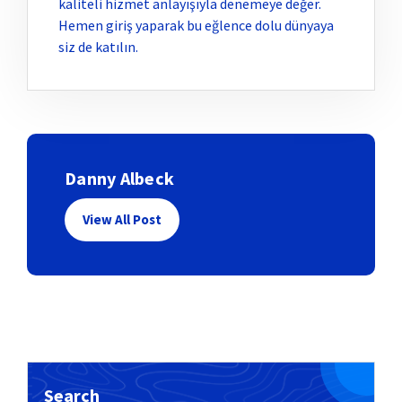
kaliteli hizmet anlayışıyla denemeye değer.
Hemen giriş yaparak bu eğlence dolu dünyaya
siz de katılın.
Danny Albeck
View All Post
Search