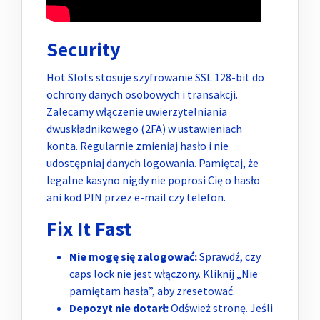
Security
Hot Slots stosuje szyfrowanie SSL 128-bit do
ochrony danych osobowych i transakcji.
Zalecamy włączenie uwierzytelniania
dwuskładnikowego (2FA) w ustawieniach
konta. Regularnie zmieniaj hasło i nie
udostępniaj danych logowania. Pamiętaj, że
legalne kasyno nigdy nie poprosi Cię o hasło
ani kod PIN przez e-mail czy telefon.
Fix It Fast
Nie mogę się zalogować:
Sprawdź, czy
caps lock nie jest włączony. Kliknij „Nie
pamiętam hasła”, aby zresetować.
Depozyt nie dotarł:
Odśwież stronę. Jeśli