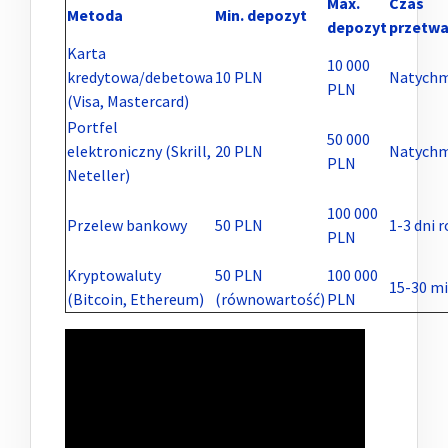
Max.
Czas
Metoda
Min. depozyt
depozyt
przetwa
Karta
10 000
kredytowa/debetowa
10 PLN
Natychm
PLN
(Visa, Mastercard)
Portfel
50 000
elektroniczny (Skrill,
20 PLN
Natychm
PLN
Neteller)
100 000
Przelew bankowy
50 PLN
1-3 dni 
PLN
Kryptowaluty
50 PLN
100 000
15-30 m
(Bitcoin, Ethereum)
(równowartość)
PLN