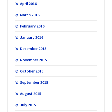
April 2016
March 2016
February 2016
January 2016
December 2015
November 2015
October 2015
September 2015
August 2015
July 2015