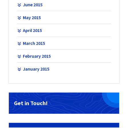
June 2015
May 2015
April 2015
March 2015
February 2015
January 2015
Get in Touch!