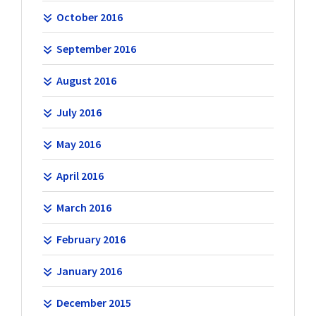
October 2016
September 2016
August 2016
July 2016
May 2016
April 2016
March 2016
February 2016
January 2016
December 2015