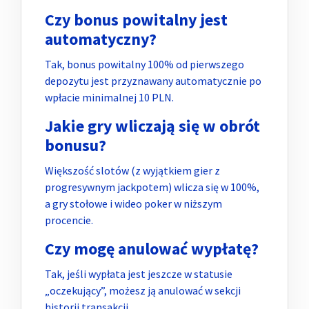
Czy bonus powitalny jest
automatyczny?
Tak, bonus powitalny 100% od pierwszego
depozytu jest przyznawany automatycznie po
wpłacie minimalnej 10 PLN.
Jakie gry wliczają się w obrót
bonusu?
Większość slotów (z wyjątkiem gier z
progresywnym jackpotem) wlicza się w 100%,
a gry stołowe i wideo poker w niższym
procencie.
Czy mogę anulować wypłatę?
Tak, jeśli wypłata jest jeszcze w statusie
„oczekujący”, możesz ją anulować w sekcji
historii transakcji.