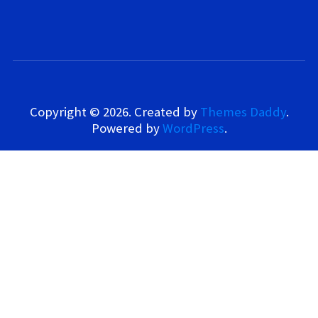
Copyright © 2026. Created by
Themes Daddy
.
Powered by
WordPress
.