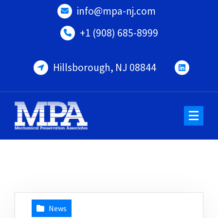
Skip
info@mpa-nj.com
to
content
+1 (908) 685-8999
Hillsborough, NJ 08844
News