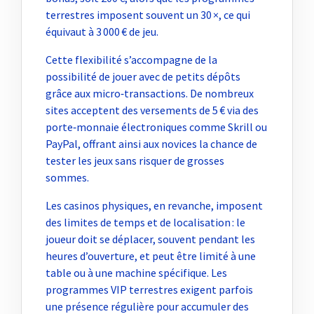
terrestres imposent souvent un 30 ×, ce qui
équivaut à 3 000 € de jeu.
Cette flexibilité s’accompagne de la
possibilité de jouer avec de petits dépôts
grâce aux micro‑transactions. De nombreux
sites acceptent des versements de 5 € via des
porte‑monnaie électroniques comme Skrill ou
PayPal, offrant ainsi aux novices la chance de
tester les jeux sans risquer de grosses
sommes.
Les casinos physiques, en revanche, imposent
des limites de temps et de localisation : le
joueur doit se déplacer, souvent pendant les
heures d’ouverture, et peut être limité à une
table ou à une machine spécifique. Les
programmes VIP terrestres exigent parfois
une présence régulière pour accumuler des