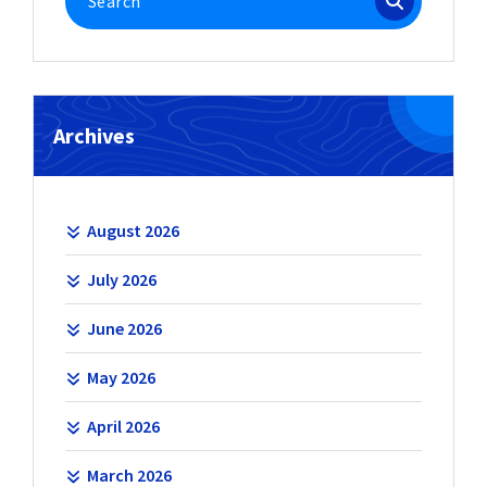
for:
Archives
August 2026
July 2026
June 2026
May 2026
April 2026
March 2026