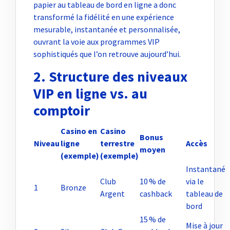
papier au tableau de bord en ligne a donc
transformé la fidélité en une expérience
mesurable, instantanée et personnalisée,
ouvrant la voie aux programmes VIP
sophistiqués que l’on retrouve aujourd’hui.
2. Structure des niveaux
VIP en ligne vs. au
comptoir
Casino en
Casino
Bonus
Niveau
ligne
terrestre
Accès
moyen
(exemple)
(exemple)
Instantané
Club
10 % de
via le
1
Bronze
Argent
cashback
tableau de
bord
15 % de
Mise à jour