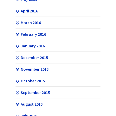
April 2016
March 2016
February 2016
January 2016
December 2015
November 2015
October 2015
September 2015
August 2015
July 2015