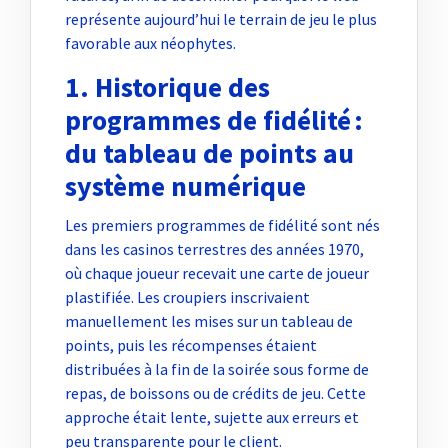
représente aujourd’hui le terrain de jeu le plus
favorable aux néophytes.
1. Historique des
programmes de fidélité :
du tableau de points au
système numérique
Les premiers programmes de fidélité sont nés
dans les casinos terrestres des années 1970,
où chaque joueur recevait une carte de joueur
plastifiée. Les croupiers inscrivaient
manuellement les mises sur un tableau de
points, puis les récompenses étaient
distribuées à la fin de la soirée sous forme de
repas, de boissons ou de crédits de jeu. Cette
approche était lente, sujette aux erreurs et
peu transparente pour le client.