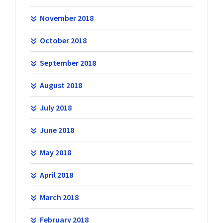
November 2018
October 2018
September 2018
August 2018
July 2018
June 2018
May 2018
April 2018
March 2018
February 2018