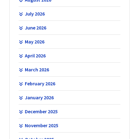
July 2026
June 2026
May 2026
April 2026
March 2026
February 2026
January 2026
December 2025
November 2025