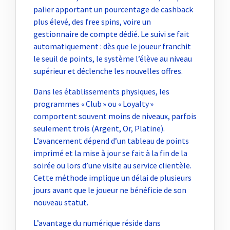
palier apportant un pourcentage de cashback
plus élevé, des free spins, voire un
gestionnaire de compte dédié. Le suivi se fait
automatiquement : dès que le joueur franchit
le seuil de points, le système l’élève au niveau
supérieur et déclenche les nouvelles offres.
Dans les établissements physiques, les
programmes « Club » ou « Loyalty »
comportent souvent moins de niveaux, parfois
seulement trois (Argent, Or, Platine).
L’avancement dépend d’un tableau de points
imprimé et la mise à jour se fait à la fin de la
soirée ou lors d’une visite au service clientèle.
Cette méthode implique un délai de plusieurs
jours avant que le joueur ne bénéficie de son
nouveau statut.
L’avantage du numérique réside dans