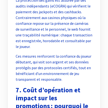
La protection des gains est assurée par des
audits indépendants (eCOGRA) qui vérifient le
paiement des jackpots et des cashbacks.
Contrairement aux casinos physiques où la
confiance repose sur la présence de caméras
de surveillance et le personnel, le web fournit
une traçabilité numérique : chaque transaction
est enregistrée, horodatée et consultable par
le joueur.
Ces mesures renforcent la confiance du joueur
débutant, qui voit son argent et ses données
protégés par des protocoles certifiés, tout en
bénéficiant d’un environnement de jeu
transparent et responsable.
7. Coût d’opération et
impact sur les
promotions : pourquoi le