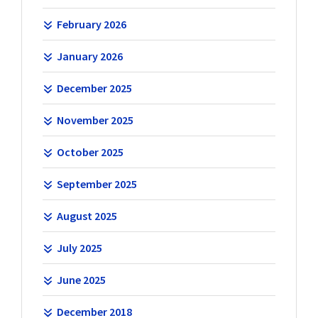
February 2026
January 2026
December 2025
November 2025
October 2025
September 2025
August 2025
July 2025
June 2025
December 2018