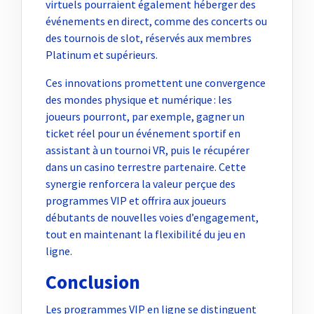
virtuels pourraient également héberger des
événements en direct, comme des concerts ou
des tournois de slot, réservés aux membres
Platinum et supérieurs.
Ces innovations promettent une convergence
des mondes physique et numérique : les
joueurs pourront, par exemple, gagner un
ticket réel pour un événement sportif en
assistant à un tournoi VR, puis le récupérer
dans un casino terrestre partenaire. Cette
synergie renforcera la valeur perçue des
programmes VIP et offrira aux joueurs
débutants de nouvelles voies d’engagement,
tout en maintenant la flexibilité du jeu en
ligne.
Conclusion
Les programmes VIP en ligne se distinguent