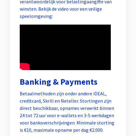
verantwoordelijk voor belastingaangifte van
winsten. Bekijk de video voor een veilige
speelomgeving:
Banking & Payments
Betaalmethoden zijn onder andere iDEAL,
creditcard, Skrill en Neteller. Stortingen zijn
direct beschikbaar, opnames verwerkt binnen
24 tot 72 uur voor e-wallets en 3-5 werkdagen
voor bankoverschrijvingen. Minimale storting
is €10, maximale opname per dag €2.000.