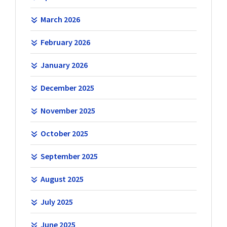
March 2026
February 2026
January 2026
December 2025
November 2025
October 2025
September 2025
August 2025
July 2025
June 2025