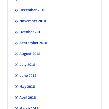
December 2018
November 2018
October 2018
September 2018
August 2018
July 2018
June 2018
May 2018
April 2018
March 2018