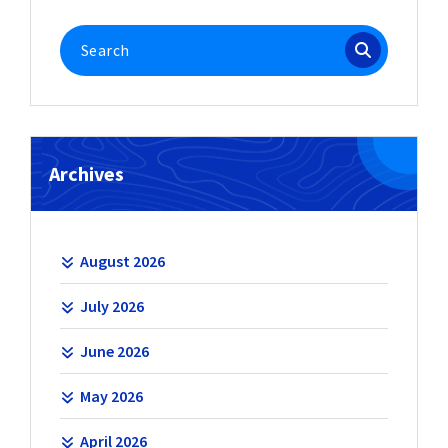
Search
for:
Archives
August 2026
July 2026
June 2026
May 2026
April 2026