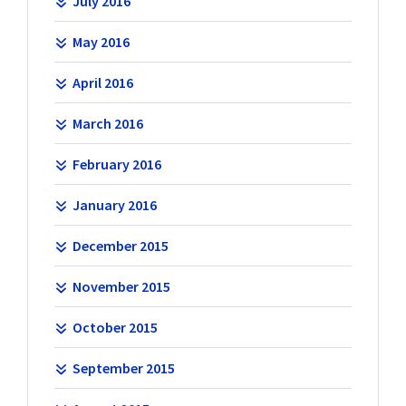
July 2016
May 2016
April 2016
March 2016
February 2016
January 2016
December 2015
November 2015
October 2015
September 2015