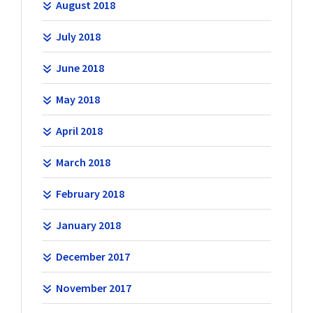
August 2018
July 2018
June 2018
May 2018
April 2018
March 2018
February 2018
January 2018
December 2017
November 2017