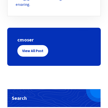
ervaring.
cmoser
View All Post
Search