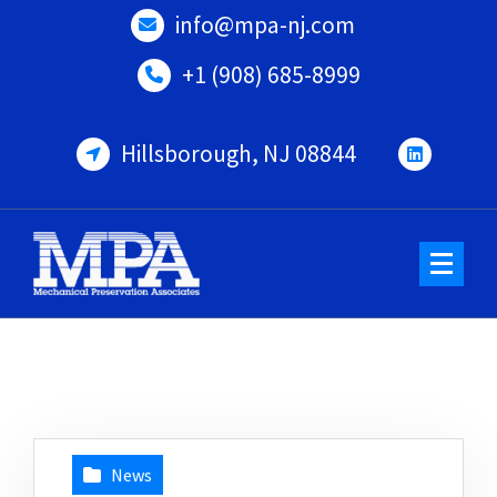
Skip
info@mpa-nj.com
to
content
+1 (908) 685-8999
Hillsborough, NJ 08844
News