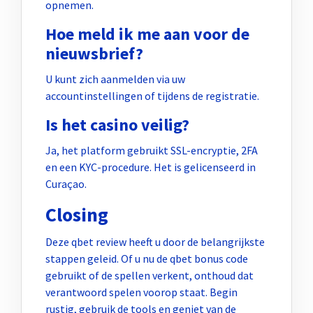
opnemen.
Hoe meld ik me aan voor de
nieuwsbrief?
U kunt zich aanmelden via uw
accountinstellingen of tijdens de registratie.
Is het casino veilig?
Ja, het platform gebruikt SSL-encryptie, 2FA
en een KYC-procedure. Het is gelicenseerd in
Curaçao.
Closing
Deze qbet review heeft u door de belangrijkste
stappen geleid. Of u nu de qbet bonus code
gebruikt of de spellen verkent, onthoud dat
verantwoord spelen voorop staat. Begin
rustig, gebruik de tools en geniet van de