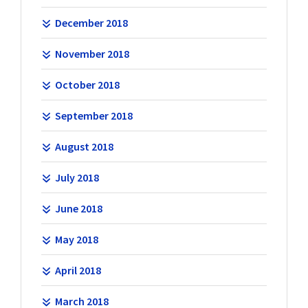
December 2018
November 2018
October 2018
September 2018
August 2018
July 2018
June 2018
May 2018
April 2018
March 2018