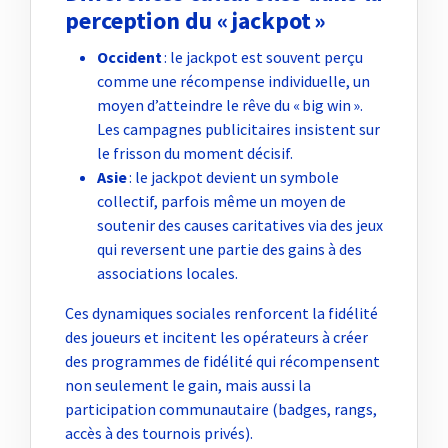
perception du « jackpot »
Occident
: le jackpot est souvent perçu
comme une récompense individuelle, un
moyen d’atteindre le rêve du « big win ».
Les campagnes publicitaires insistent sur
le frisson du moment décisif.
Asie
: le jackpot devient un symbole
collectif, parfois même un moyen de
soutenir des causes caritatives via des jeux
qui reversent une partie des gains à des
associations locales.
Ces dynamiques sociales renforcent la fidélité
des joueurs et incitent les opérateurs à créer
des programmes de fidélité qui récompensent
non seulement le gain, mais aussi la
participation communautaire (badges, rangs,
accès à des tournois privés).