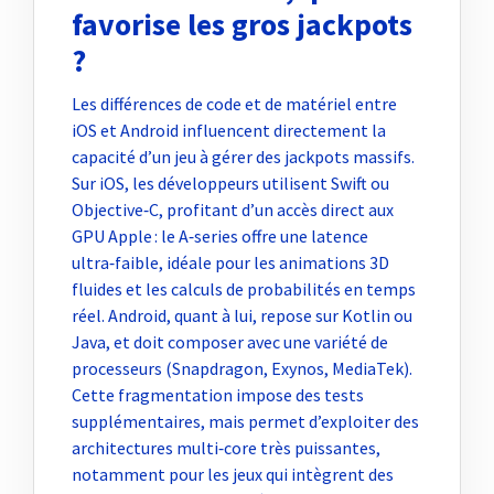
favorise les gros jackpots
?
Les différences de code et de matériel entre
iOS et Android influencent directement la
capacité d’un jeu à gérer des jackpots massifs.
Sur iOS, les développeurs utilisent Swift ou
Objective‑C, profitant d’un accès direct aux
GPU Apple : le A‑series offre une latence
ultra‑faible, idéale pour les animations 3D
fluides et les calculs de probabilités en temps
réel. Android, quant à lui, repose sur Kotlin ou
Java, et doit composer avec une variété de
processeurs (Snapdragon, Exynos, MediaTek).
Cette fragmentation impose des tests
supplémentaires, mais permet d’exploiter des
architectures multi‑core très puissantes,
notamment pour les jeux qui intègrent des