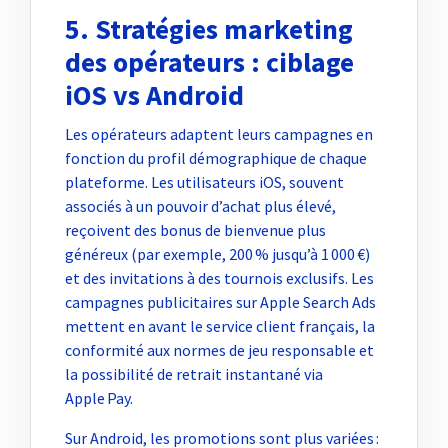
5. Stratégies marketing
des opérateurs : ciblage
iOS vs Android
Les opérateurs adaptent leurs campagnes en
fonction du profil démographique de chaque
plateforme. Les utilisateurs iOS, souvent
associés à un pouvoir d’achat plus élevé,
reçoivent des bonus de bienvenue plus
généreux (par exemple, 200 % jusqu’à 1 000 €)
et des invitations à des tournois exclusifs. Les
campagnes publicitaires sur Apple Search Ads
mettent en avant le service client français, la
conformité aux normes de jeu responsable et
la possibilité de retrait instantané via
Apple Pay.
Sur Android, les promotions sont plus variées :