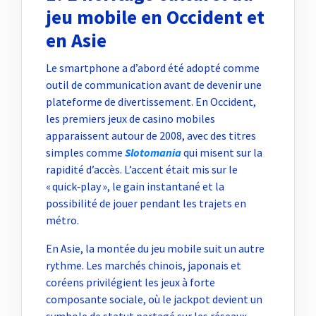
jeu mobile en Occident et
en Asie
Le smartphone a d’abord été adopté comme
outil de communication avant de devenir une
plateforme de divertissement. En Occident,
les premiers jeux de casino mobiles
apparaissent autour de 2008, avec des titres
simples comme
Slotomania
qui misent sur la
rapidité d’accès. L’accent était mis sur le
« quick‑play », le gain instantané et la
possibilité de jouer pendant les trajets en
métro.
En Asie, la montée du jeu mobile suit un autre
rythme. Les marchés chinois, japonais et
coréens privilégient les jeux à forte
composante sociale, où le jackpot devient un