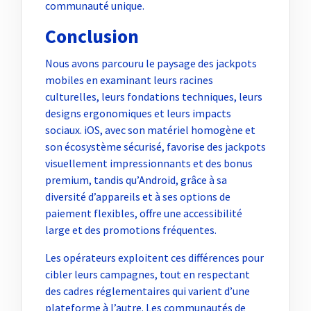
communauté unique.
Conclusion
Nous avons parcouru le paysage des jackpots
mobiles en examinant leurs racines
culturelles, leurs fondations techniques, leurs
designs ergonomiques et leurs impacts
sociaux. iOS, avec son matériel homogène et
son écosystème sécurisé, favorise des jackpots
visuellement impressionnants et des bonus
premium, tandis qu’Android, grâce à sa
diversité d’appareils et à ses options de
paiement flexibles, offre une accessibilité
large et des promotions fréquentes.
Les opérateurs exploitent ces différences pour
cibler leurs campagnes, tout en respectant
des cadres réglementaires qui varient d’une
plateforme à l’autre. Les communautés de