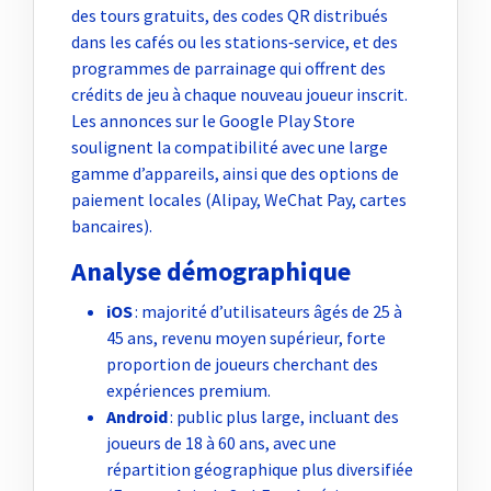
des tours gratuits, des codes QR distribués
dans les cafés ou les stations‑service, et des
programmes de parrainage qui offrent des
crédits de jeu à chaque nouveau joueur inscrit.
Les annonces sur le Google Play Store
soulignent la compatibilité avec une large
gamme d’appareils, ainsi que des options de
paiement locales (Alipay, WeChat Pay, cartes
bancaires).
Analyse démographique
iOS
: majorité d’utilisateurs âgés de 25 à
45 ans, revenu moyen supérieur, forte
proportion de joueurs cherchant des
expériences premium.
Android
: public plus large, incluant des
joueurs de 18 à 60 ans, avec une
répartition géographique plus diversifiée