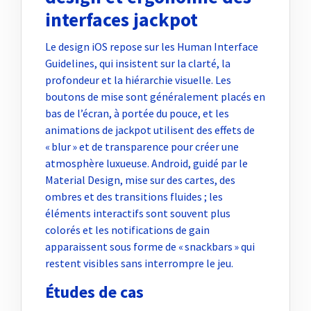
interfaces jackpot
Le design iOS repose sur les Human Interface
Guidelines, qui insistent sur la clarté, la
profondeur et la hiérarchie visuelle. Les
boutons de mise sont généralement placés en
bas de l’écran, à portée du pouce, et les
animations de jackpot utilisent des effets de
« blur » et de transparence pour créer une
atmosphère luxueuse. Android, guidé par le
Material Design, mise sur des cartes, des
ombres et des transitions fluides ; les
éléments interactifs sont souvent plus
colorés et les notifications de gain
apparaissent sous forme de « snackbars » qui
restent visibles sans interrompre le jeu.
Études de cas