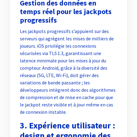
Gestion des données en
temps réel pour les jackpots
progressifs
Les jackpots progressifs s’appuient sur des
serveurs qui agrègent les mises de milliers de
joueurs. iOS privilégie les connexions
sécurisées via TLS 1.3, garantissant une
latence minimale pour les mises à jour du
compteur. Android, grâce à la diversité des
réseaux (5G, LTE, Wi‑Fi), doit gérer des
variations de bande passante ; les
développeurs intègrent donc des algorithmes
de compression et de mise en cache pour que
le jackpot reste visible et à jour même en cas
de connexion instable.
3. Expérience utilisateur :
design et ergonomie des