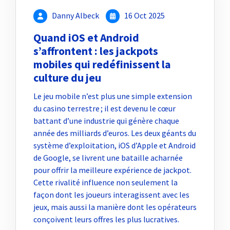
Danny Albeck
16 Oct 2025
Quand iOS et Android
s’affrontent : les jackpots
mobiles qui redéfinissent la
culture du jeu
Le jeu mobile n’est plus une simple extension
du casino terrestre ; il est devenu le cœur
battant d’une industrie qui génère chaque
année des milliards d’euros. Les deux géants du
système d’exploitation, iOS d’Apple et Android
de Google, se livrent une bataille acharnée
pour offrir la meilleure expérience de jackpot.
Cette rivalité influence non seulement la
façon dont les joueurs interagissent avec les
jeux, mais aussi la manière dont les opérateurs
conçoivent leurs offres les plus lucratives.