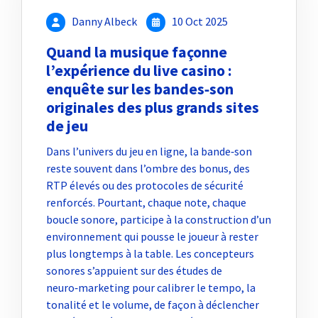
Danny Albeck
10 Oct 2025
Quand la musique façonne
l’expérience du live casino :
enquête sur les bandes‑son
originales des plus grands sites
de jeu
Dans l’univers du jeu en ligne, la bande‑son
reste souvent dans l’ombre des bonus, des
RTP élevés ou des protocoles de sécurité
renforcés. Pourtant, chaque note, chaque
boucle sonore, participe à la construction d’un
environnement qui pousse le joueur à rester
plus longtemps à la table. Les concepteurs
sonores s’appuient sur des études de
neuro‑marketing pour calibrer le tempo, la
tonalité et le volume, de façon à déclencher