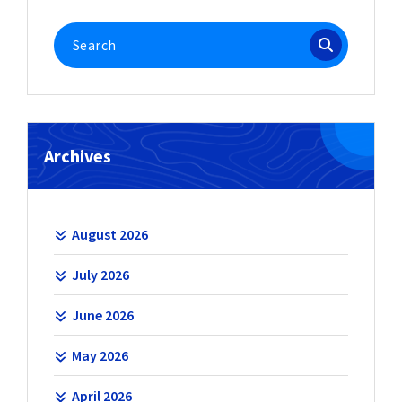
Search
for:
Archives
August 2026
July 2026
June 2026
May 2026
April 2026