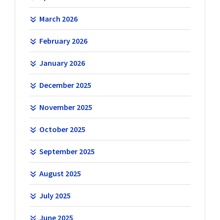
March 2026
February 2026
January 2026
December 2025
November 2025
October 2025
September 2025
August 2025
July 2025
June 2025