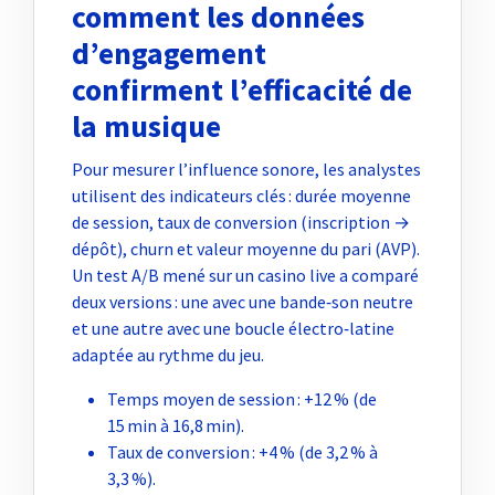
comment les données
d’engagement
confirment l’efficacité de
la musique
Pour mesurer l’influence sonore, les analystes
utilisent des indicateurs clés : durée moyenne
de session, taux de conversion (inscription →
dépôt), churn et valeur moyenne du pari (AVP).
Un test A/B mené sur un casino live a comparé
deux versions : une avec une bande‑son neutre
et une autre avec une boucle électro‑latine
adaptée au rythme du jeu.
Temps moyen de session : +12 % (de
15 min à 16,8 min).
Taux de conversion : +4 % (de 3,2 % à
3,3 %).