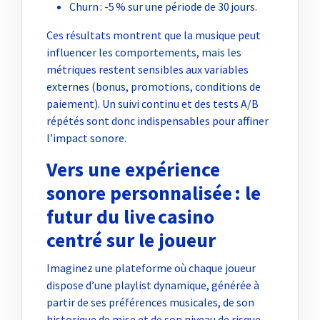
Churn : -5 % sur une période de 30 jours.
Ces résultats montrent que la musique peut
influencer les comportements, mais les
métriques restent sensibles aux variables
externes (bonus, promotions, conditions de
paiement). Un suivi continu et des tests A/B
répétés sont donc indispensables pour affiner
l’impact sonore.
Vers une expérience
sonore personnalisée : le
futur du live casino
centré sur le joueur
Imaginez une plateforme où chaque joueur
dispose d’une playlist dynamique, générée à
partir de ses préférences musicales, de son
historique de mise et de son niveau de risque.