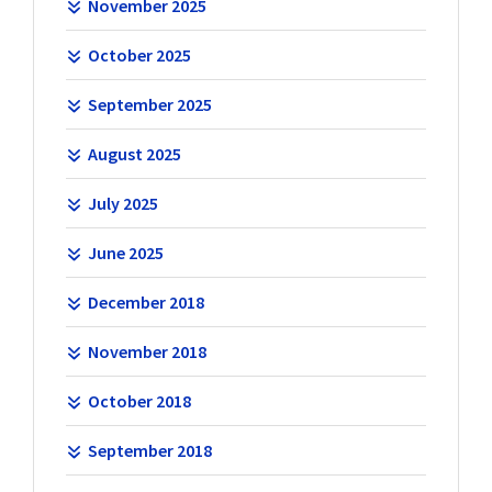
November 2025
October 2025
September 2025
August 2025
July 2025
June 2025
December 2018
November 2018
October 2018
September 2018