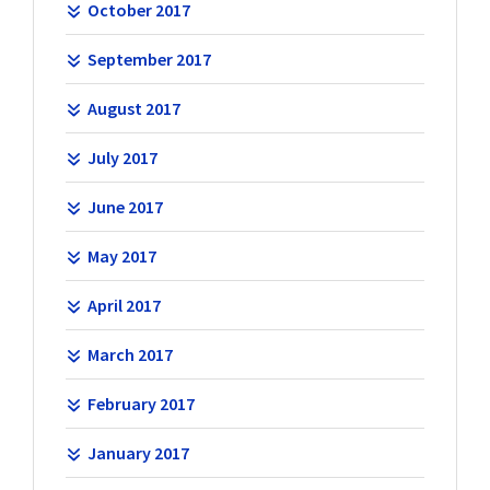
October 2017
September 2017
August 2017
July 2017
June 2017
May 2017
April 2017
March 2017
February 2017
January 2017