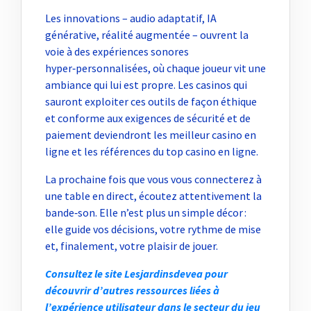
Les innovations – audio adaptatif, IA
générative, réalité augmentée – ouvrent la
voie à des expériences sonores
hyper‑personnalisées, où chaque joueur vit une
ambiance qui lui est propre. Les casinos qui
sauront exploiter ces outils de façon éthique
et conforme aux exigences de sécurité et de
paiement deviendront les meilleur casino en
ligne et les références du top casino en ligne.
La prochaine fois que vous vous connecterez à
une table en direct, écoutez attentivement la
bande‑son. Elle n’est plus un simple décor :
elle guide vos décisions, votre rythme de mise
et, finalement, votre plaisir de jouer.
Consultez le site Lesjardinsdevea pour
découvrir d’autres ressources liées à
l’expérience utilisateur dans le secteur du jeu