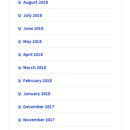
August 2018
July 2018
June 2018
May 2018
April 2018
March 2018
February 2018
January 2018
December 2017
November 2017