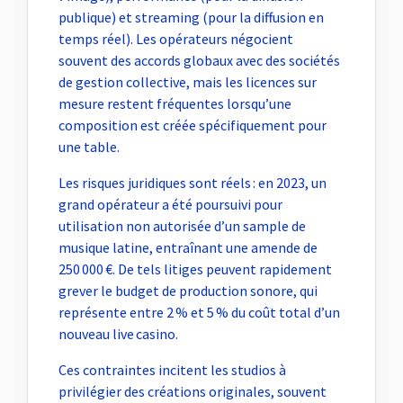
publique) et streaming (pour la diffusion en
temps réel). Les opérateurs négocient
souvent des accords globaux avec des sociétés
de gestion collective, mais les licences sur
mesure restent fréquentes lorsqu’une
composition est créée spécifiquement pour
une table.
Les risques juridiques sont réels : en 2023, un
grand opérateur a été poursuivi pour
utilisation non autorisée d’un sample de
musique latine, entraînant une amende de
250 000 €. De tels litiges peuvent rapidement
grever le budget de production sonore, qui
représente entre 2 % et 5 % du coût total d’un
nouveau live casino.
Ces contraintes incitent les studios à
privilégier des créations originales, souvent