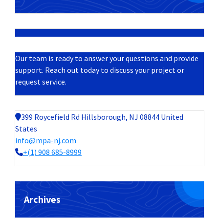
Our team is ready to answer your questions and provide
support. Reach out today to discuss your project or
request service.
399 Roycefield Rd Hillsborough, NJ 08844 United
States
info@mpa-nj.com
+(1) 908 685-8999
Archives