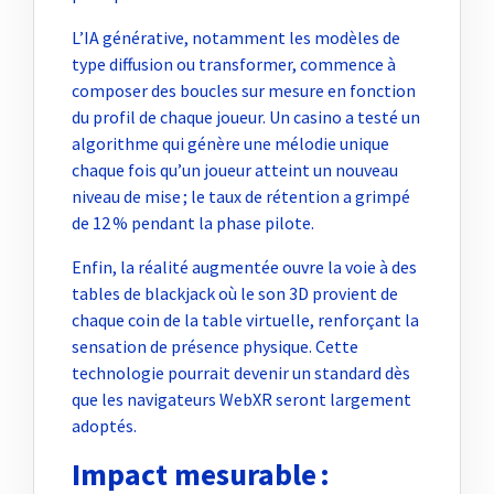
L’IA générative, notamment les modèles de
type diffusion ou transformer, commence à
composer des boucles sur mesure en fonction
du profil de chaque joueur. Un casino a testé un
algorithme qui génère une mélodie unique
chaque fois qu’un joueur atteint un nouveau
niveau de mise ; le taux de rétention a grimpé
de 12 % pendant la phase pilote.
Enfin, la réalité augmentée ouvre la voie à des
tables de blackjack où le son 3D provient de
chaque coin de la table virtuelle, renforçant la
sensation de présence physique. Cette
technologie pourrait devenir un standard dès
que les navigateurs WebXR seront largement
adoptés.
Impact mesurable :