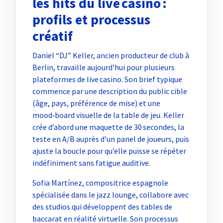
les hits du live casino :
profils et processus
créatif
Daniel “DJ” Keller, ancien producteur de club à
Berlin, travaille aujourd’hui pour plusieurs
plateformes de live casino. Son brief typique
commence par une description du public cible
(âge, pays, préférence de mise) et une
mood‑board visuelle de la table de jeu. Keller
crée d’abord une maquette de 30 secondes, la
teste en A/B auprès d’un panel de joueurs, puis
ajuste la boucle pour qu’elle puisse se répéter
indéfiniment sans fatigue auditive.
Sofia Martínez, compositrice espagnole
spécialisée dans le jazz lounge, collabore avec
des studios qui développent des tables de
baccarat en réalité virtuelle. Son processus