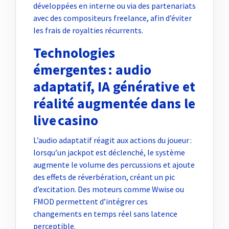
développées en interne ou via des partenariats
avec des compositeurs freelance, afin d’éviter
les frais de royalties récurrents.
Technologies
émergentes : audio
adaptatif, IA générative et
réalité augmentée dans le
live casino
L’audio adaptatif réagit aux actions du joueur :
lorsqu’un jackpot est déclenché, le système
augmente le volume des percussions et ajoute
des effets de réverbération, créant un pic
d’excitation. Des moteurs comme Wwise ou
FMOD permettent d’intégrer ces
changements en temps réel sans latence
perceptible.