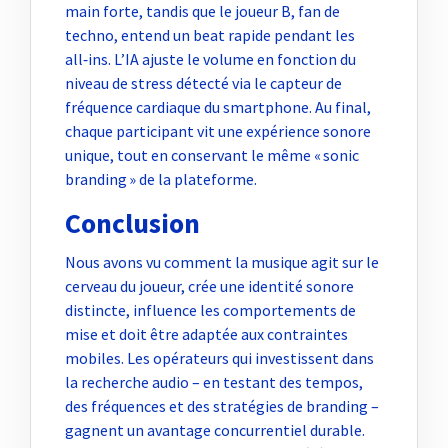
main forte, tandis que le joueur B, fan de
techno, entend un beat rapide pendant les
all‑ins. L’IA ajuste le volume en fonction du
niveau de stress détecté via le capteur de
fréquence cardiaque du smartphone. Au final,
chaque participant vit une expérience sonore
unique, tout en conservant le même « sonic
branding » de la plateforme.
Conclusion
Nous avons vu comment la musique agit sur le
cerveau du joueur, crée une identité sonore
distincte, influence les comportements de
mise et doit être adaptée aux contraintes
mobiles. Les opérateurs qui investissent dans
la recherche audio – en testant des tempos,
des fréquences et des stratégies de branding –
gagnent un avantage concurrentiel durable.