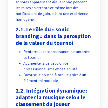
sonores apparaissent dès le lobby, pendant
les mises en attente et même lors des
notifications de gain, créant une expérience
homogène.
2.1. Le rôle du « sonic
branding » dans la perception
de la valeur du tournoi
Renforce la reconnaissance instantanée
du tournoi.
Augmente la perception de
professionnalisme et de fiabilité.
Favorise le bouche‑à‑oreille grâce à un
élément mémorable.
2.2. Intégration dynamique :
adapter la musique selon le
classement du joueur