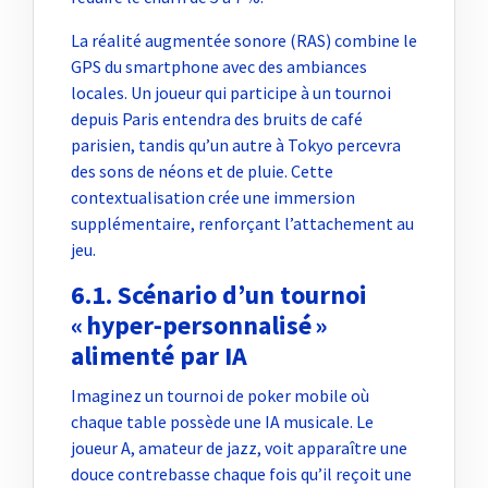
La réalité augmentée sonore (RAS) combine le
GPS du smartphone avec des ambiances
locales. Un joueur qui participe à un tournoi
depuis Paris entendra des bruits de café
parisien, tandis qu’un autre à Tokyo percevra
des sons de néons et de pluie. Cette
contextualisation crée une immersion
supplémentaire, renforçant l’attachement au
jeu.
6.1. Scénario d’un tournoi
« hyper‑personnalisé »
alimenté par IA
Imaginez un tournoi de poker mobile où
chaque table possède une IA musicale. Le
joueur A, amateur de jazz, voit apparaître une
douce contrebasse chaque fois qu’il reçoit une