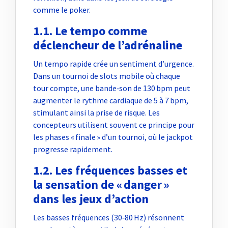
comme le poker.
1.1. Le tempo comme
déclencheur de l’adrénaline
Un tempo rapide crée un sentiment d’urgence.
Dans un tournoi de slots mobile où chaque
tour compte, une bande‑son de 130 bpm peut
augmenter le rythme cardiaque de 5 à 7 bpm,
stimulant ainsi la prise de risque. Les
concepteurs utilisent souvent ce principe pour
les phases « finale » d’un tournoi, où le jackpot
progresse rapidement.
1.2. Les fréquences basses et
la sensation de « danger »
dans les jeux d’action
Les basses fréquences (30‑80 Hz) résonnent