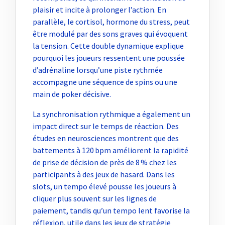
plaisir et incite à prolonger l’action. En
parallèle, le cortisol, hormone du stress, peut
être modulé par des sons graves qui évoquent
la tension. Cette double dynamique explique
pourquoi les joueurs ressentent une poussée
d’adrénaline lorsqu’une piste rythmée
accompagne une séquence de spins ou une
main de poker décisive.
La synchronisation rythmique a également un
impact direct sur le temps de réaction. Des
études en neurosciences montrent que des
battements à 120 bpm améliorent la rapidité
de prise de décision de près de 8 % chez les
participants à des jeux de hasard. Dans les
slots, un tempo élevé pousse les joueurs à
cliquer plus souvent sur les lignes de
paiement, tandis qu’un tempo lent favorise la
réflexion, utile dans les jeux de stratégie