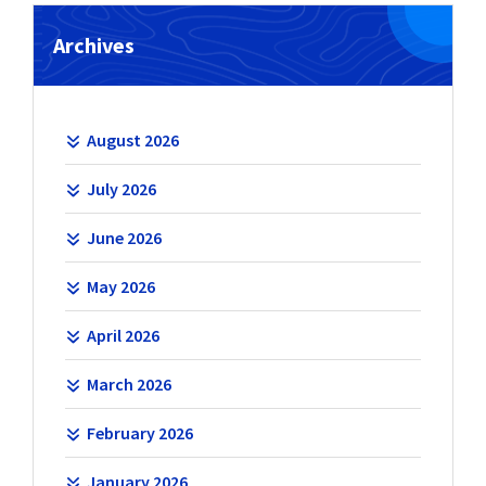
Archives
August 2026
July 2026
June 2026
May 2026
April 2026
March 2026
February 2026
January 2026