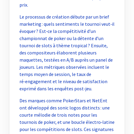
prix.
Le processus de création débute par un brief
marketing : quels sentiments le tournoi veut‑il
évoquer ? Est‑ce la compétitivité d’un
championnat de poker ou la détente d’un
tournoi de slots à thème tropical ? Ensuite,
des compositeurs élaborent plusieurs
maquettes, testées en A/B auprès un panel de
joueurs. Les métriques observées incluent le
temps moyen de session, le taux de
ré‑engagement et le niveau de satisfaction
exprimé dans les enquêtes post‑jeu.
Des marques comme PokerStars et NetEnt
ont développé des sonic logos distincts : une
courte mélodie de trois notes pour les
tournois de poker, et une boucle électro‑latine
pour les compétitions de slots. Ces signatures