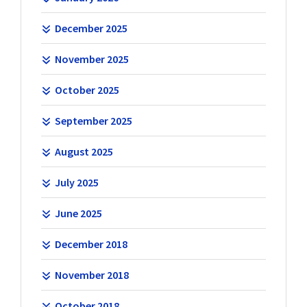
December 2025
November 2025
October 2025
September 2025
August 2025
July 2025
June 2025
December 2018
November 2018
October 2018