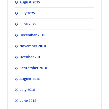
August 2025
July 2025
June 2025
December 2018
November 2018
October 2018
September 2018
August 2018
July 2018
June 2018