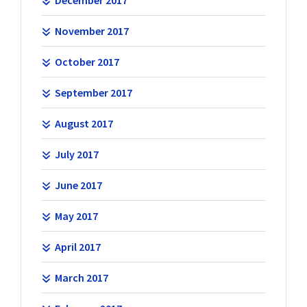
December 2017
November 2017
October 2017
September 2017
August 2017
July 2017
June 2017
May 2017
April 2017
March 2017