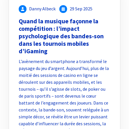
Danny Albeck
29 Sep 2025
Quand la musique façonne la
compétition : l’impact
psychologique des bandes‑son
dans les tournois mobiles
d’iGaming
L’avènement du smartphone a transformé le
paysage du jeu d’argent. Aujourd’hui, plus de la
moitié des sessions de casino en ligne se
déroulent sur des appareils mobiles, et les
tournois – qu’il s’agisse de slots, de poker ou
de paris sportifs – sont devenus le cœur
battant de l’engagement des joueurs. Dans ce
contexte, la bande‑son, souvent reléguée à un
simple décor, se révèle être un levier puissant
capable d’influencer la durée des sessions, la