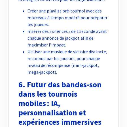
Créer une playlist pré‑tournoi avec des
morceaux à tempo modéré pour préparer
les joueurs.
Insérer des « silences » de 1 seconde avant
chaque annonce de jackpot afin de
maximiser l’impact.
Utiliser une musique de victoire distincte,
reconnue par les joueurs, pour chaque
niveau de récompense (mini‑jackpot,
mega‑jackpot).
6. Futur des bandes‑son
dans les tournois
mobiles : IA,
personnalisation et
expériences immersives