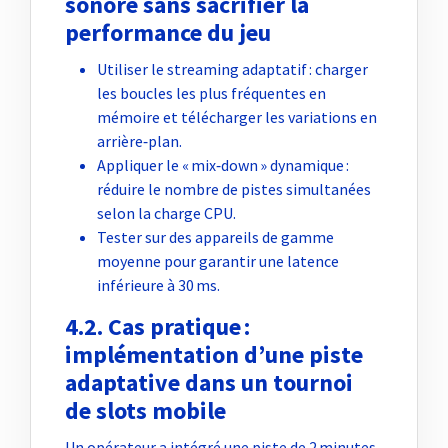
sonore sans sacrifier la
performance du jeu
Utiliser le streaming adaptatif : charger
les boucles les plus fréquentes en
mémoire et télécharger les variations en
arrière‑plan.
Appliquer le « mix‑down » dynamique :
réduire le nombre de pistes simultanées
selon la charge CPU.
Tester sur des appareils de gamme
moyenne pour garantir une latence
inférieure à 30 ms.
4.2. Cas pratique :
implémentation d’une piste
adaptative dans un tournoi
de slots mobile
Un opérateur a intégré une piste de 2 minutes