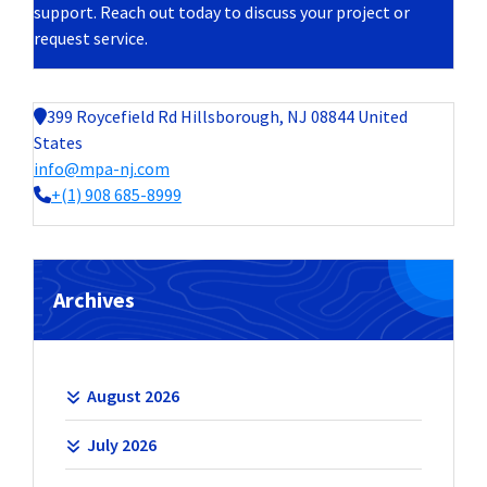
support. Reach out today to discuss your project or
request service.
399 Roycefield Rd Hillsborough, NJ 08844 United
States
info@mpa-nj.com
+(1) 908 685-8999
Archives
August 2026
July 2026