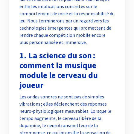
enfin les implications concrètes sur le
comportement de mise et la responsabilité du
jeu. Nous terminerons par un regard vers les
technologies émergentes qui promettent de
rendre chaque compétition mobile encore
plus personnalisée et immersive.
1. La science du son :
comment la musique
module le cerveau du
joueur
Les ondes sonores ne sont pas de simples
vibrations ; elles déclenchent des réponses
neuro‑physiologiques mesurables. Lorsque le
tempo augmente, le cerveau libère de la
dopamine, le neurotransmetteur de la
récompense, ce qui intensifie la sensation de