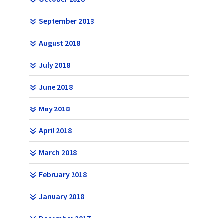
September 2018
August 2018
July 2018
June 2018
May 2018
April 2018
March 2018
February 2018
January 2018