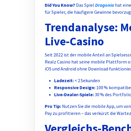
Did You Know?
Das Spiel
Dragonia
hat eine
für Spieler, die häufigere Gewinne bevorzug
Trendanalyse: M
Live‑Casino
Seit 2022 ist der mobile Anteil an Spielses
Realz Casino hat seine mobile Plattform o
iOS und Android ohne Download funktionier
Ladezeit:
< 2 Sekunden
Responsive Design:
100 % kompatibe
Live‑Dealer‑Spiele:
30 % des Portfolio
Pro Tip:
Nutzen Sie die mobile App, um von
Pay zu profitieren – das verkürzt die Wartez
Vergleichs‑Ben