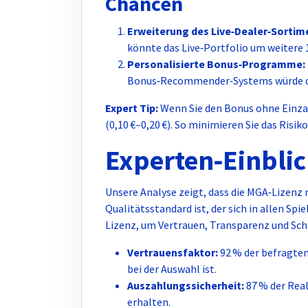
Chancen
Erweiterung des Live‑Dealer‑Sortim
könnte das Live‑Portfolio um weitere 
Personalisierte Bonus‑Programme:
Bonus‑Recommender‑Systems würde di
Expert Tip:
Wenn Sie den Bonus ohne Einzah
(0,10 €–0,20 €). So minimieren Sie das Risi
Experten‑Einbli
Unsere Analyse zeigt, dass die MGA‑Lizenz 
Qualitätsstandard ist, der sich in allen Spi
Lizenz, um Vertrauen, Transparenz und Schn
Vertrauensfaktor:
92 % der befragten
bei der Auswahl ist.
Auszahlungssicherheit:
87 % der Real
erhalten.