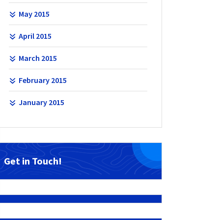
May 2015
April 2015
March 2015
February 2015
January 2015
Get in Touch!