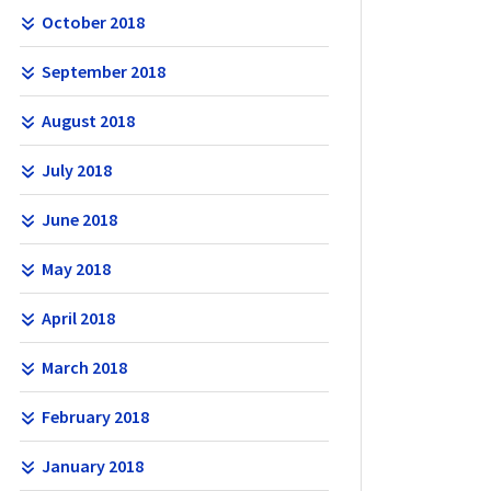
October 2018
September 2018
August 2018
July 2018
June 2018
May 2018
April 2018
March 2018
February 2018
January 2018