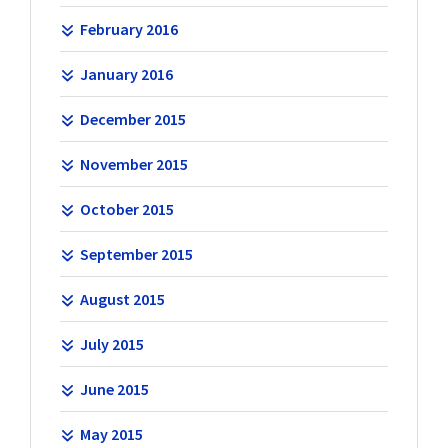
February 2016
January 2016
December 2015
November 2015
October 2015
September 2015
August 2015
July 2015
June 2015
May 2015