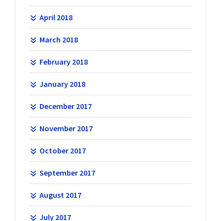
April 2018
March 2018
February 2018
January 2018
December 2017
November 2017
October 2017
September 2017
August 2017
July 2017