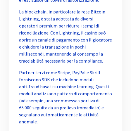
e restituisce un token di autorizzazione.
La blockchain, in particolare la rete Bitcoin
Lightning, è stata adottata da diversi
operatori premium per ridurre i tempi di
riconciliazione. Con Lightning, il casinò può
aprire un canale di pagamento con il giocatore
e chiudere la transazione in pochi
millisecondi, mantenendo al contempo la
tracciabilità necessaria per la compliance.
Partner terzi come Stripe, PayPal e Skrill
forniscono SDK che includono moduli
anti‑fraud basati su machine learning. Questi
moduli analizzano pattern di comportamento
(ad esempio, una scommessa sportiva di
€5.000 seguita da un prelievo immediato) e
segnalano automaticamente le attività
anomale.