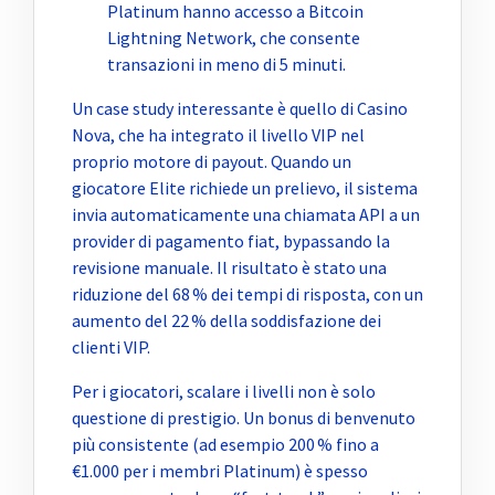
Platinum hanno accesso a Bitcoin
Lightning Network, che consente
transazioni in meno di 5 minuti.
Un case study interessante è quello di Casino
Nova, che ha integrato il livello VIP nel
proprio motore di payout. Quando un
giocatore Elite richiede un prelievo, il sistema
invia automaticamente una chiamata API a un
provider di pagamento fiat, bypassando la
revisione manuale. Il risultato è stato una
riduzione del 68 % dei tempi di risposta, con un
aumento del 22 % della soddisfazione dei
clienti VIP.
Per i giocatori, scalare i livelli non è solo
questione di prestigio. Un bonus di benvenuto
più consistente (ad esempio 200 % fino a
€1.000 per i membri Platinum) è spesso