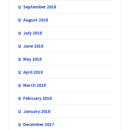
September 2018
August 2018
July 2018
June 2018
May 2018
April 2018
March 2018
February 2018
January 2018
December 2017