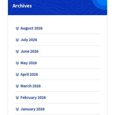
Archives
August 2026
July 2026
June 2026
May 2026
April 2026
March 2026
February 2026
January 2026