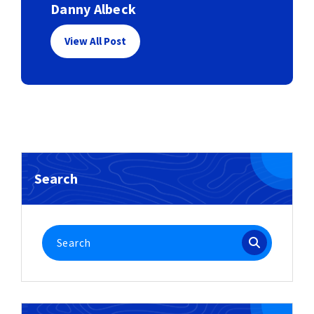
Danny Albeck
View All Post
Search
Search
for: