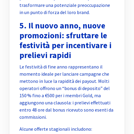
trasformare una potenziale preoccupazione
in un punto di forza del loro brand.
5. Il nuovo anno, nuove
promozioni: sfruttare le
festività per incentivare i
prelievi rapidi
Le festività di fine anno rappresentano il
momento ideale per lanciare campagne che
mettono in luce la rapidità dei payout. Molti
operatori offrono un “bonus di deposito” del
150 % fino a €500 per i membri Gold, ma
aggiungono una clausola: i prelievi effettuati
entro 48 ore dal bonus ricevuto sono esenti da
commissioni.
Alcune offerte stagionali includono: