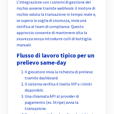
L’integrazione con i sistemi di gestione del
rischio avviene tramite webhook: il motore di
rischio valuta la transazione in tempo reale e,
se supera la soglia di sicurezza, invia una
notifica al team di compliance. Questo
approccio consente di mantenere alta la
sicurezza senza introdurre colli di bottiglia
manuali.
Flusso di lavoro tipico per un
prelievo same‑day
Il giocatore invia la richiesta di prelievo
tramite dashboard.
Il sistema verifica il livello VIP e i limiti
disponibili.
Una chiamata API al provider di
pagamento (es. Stripe) avvia la
transazione.