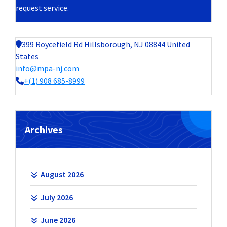
request service.
399 Roycefield Rd Hillsborough, NJ 08844 United
States
info@mpa-nj.com
+(1) 908 685-8999
Archives
August 2026
July 2026
June 2026