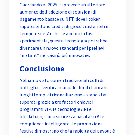
Guardando al 2025, si prevede un ulteriore
aumento dell’adozione di soluzioni di
pagamento basate su NFT, dove i token
rappresentano crediti di gioco trasferibili in
tempo reale. Anche se ancora in fase
sperimentale, questa tecnologia potrebbe
diventare un nuovo standard per i prelievi
“instant” nei casinò più innovativi.
Conclusione
Abbiamo visto come i tradizionali colli di
bottiglia – verifica manuale, limiti bancari e
lunghi tempi di riconciliazione – siano stati
superati grazie a tre fattori chiave: i
programmi VIP, le tecnologie API e
blockchain, e una sicurezza basata su AI e
compliance intelligente. Le promozioni
festive dimostrano che la rapidità dei payout è