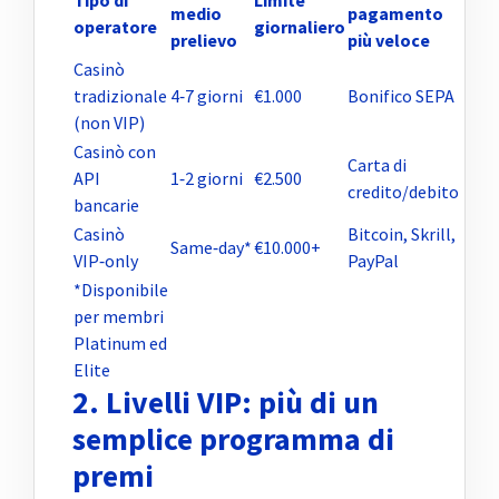
Tipo di
Limite
medio
pagamento
operatore
giornaliero
prelievo
più veloce
Casinò
tradizionale
4‑7 giorni
€1.000
Bonifico SEPA
(non VIP)
Casinò con
Carta di
API
1‑2 giorni
€2.500
credito/debito
bancarie
Casinò
Bitcoin, Skrill,
Same‑day*
€10.000+
VIP‑only
PayPal
*Disponibile
per membri
Platinum ed
Elite
2. Livelli VIP: più di un
semplice programma di
premi