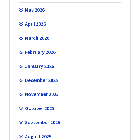
May 2026
April 2026
March 2026
February 2026
January 2026
December 2025
November 2025
October 2025
September 2025
August 2025