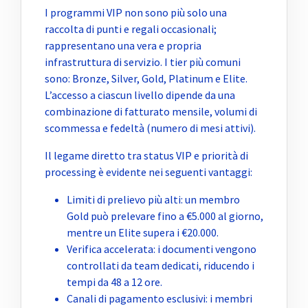
I programmi VIP non sono più solo una
raccolta di punti e regali occasionali;
rappresentano una vera e propria
infrastruttura di servizio. I tier più comuni
sono: Bronze, Silver, Gold, Platinum e Elite.
L’accesso a ciascun livello dipende da una
combinazione di fatturato mensile, volumi di
scommessa e fedeltà (numero di mesi attivi).
Il legame diretto tra status VIP e priorità di
processing è evidente nei seguenti vantaggi:
Limiti di prelievo più alti: un membro
Gold può prelevare fino a €5.000 al giorno,
mentre un Elite supera i €20.000.
Verifica accelerata: i documenti vengono
controllati da team dedicati, riducendo i
tempi da 48 a 12 ore.
Canali di pagamento esclusivi: i membri