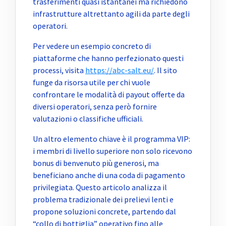
trasferimenti quasi istantanei ma richiedono
infrastrutture altrettanto agili da parte degli
operatori.
Per vedere un esempio concreto di
piattaforme che hanno perfezionato questi
processi, visita
https://abc-salt.eu/
. Il sito
funge da risorsa utile per chi vuole
confrontare le modalità di payout offerte da
diversi operatori, senza però fornire
valutazioni o classifiche ufficiali.
Un altro elemento chiave è il programma VIP:
i membri di livello superiore non solo ricevono
bonus di benvenuto più generosi, ma
beneficiano anche di una coda di pagamento
privilegiata. Questo articolo analizza il
problema tradizionale dei prelievi lenti e
propone soluzioni concrete, partendo dal
“collo di bottiglia” operativo fino alle