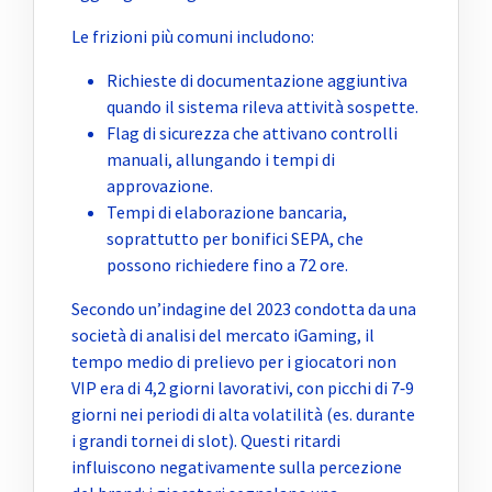
Le frizioni più comuni includono:
Richieste di documentazione aggiuntiva
quando il sistema rileva attività sospette.
Flag di sicurezza che attivano controlli
manuali, allungando i tempi di
approvazione.
Tempi di elaborazione bancaria,
soprattutto per bonifici SEPA, che
possono richiedere fino a 72 ore.
Secondo un’indagine del 2023 condotta da una
società di analisi del mercato iGaming, il
tempo medio di prelievo per i giocatori non
VIP era di 4,2 giorni lavorativi, con picchi di 7‑9
giorni nei periodi di alta volatilità (es. durante
i grandi tornei di slot). Questi ritardi
influiscono negativamente sulla percezione