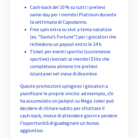
Cash‑back del 10 % su tutti i prelievi
same‑day per i membri Platinum durante
la settimana di Capodanno.
Free spin extra su slot a tema natalizio
(es. “Santa’s Fortune”) per i giocatori che
richiedono un payout entro le 24 h.
Ticket per eventi sportivi (scommesse
sportive) riservati ai membri Elite che
completano almeno tre prelievi
istantanei nel mese di dicembre.
Queste promozioni spingono i giocatori a
pianificare le proprie vincite: ad esempio, chi
ha accumulato un jackpot su Mega Joker può
decidere di ritirare subito per sfruttare il
cash‑back, invece di attendere giorni e perdere
l’opportunità di guadagnare un bonus
aggiuntivo.